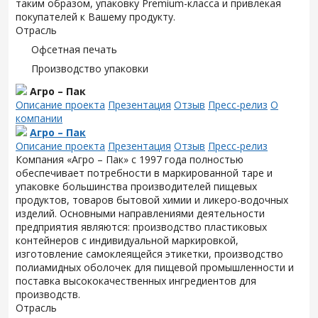
таким образом, упаковку Premium-класса и привлекая
покупателей к Вашему продукту.
Отрасль
Офсетная печать
Производство упаковки
Агро – Пак
Описание проекта
Презентация
Отзыв
Пресс-релиз
О
компании
Агро – Пак
Описание проекта
Презентация
Отзыв
Пресс-релиз
Компания «Агро – Пак» с 1997 года полностью
обеспечивает потребности в маркированной таре и
упаковке большинства производителей пищевых
продуктов, товаров бытовой химии и ликеро-водочных
изделий. Основными направлениями деятельности
предприятия являются: производство пластиковых
контейнеров с индивидуальной маркировкой,
изготовление самоклеящейся этикетки, производство
полиамидных оболочек для пищевой промышленности и
поставка высококачественных ингредиентов для
производств.
Отрасль