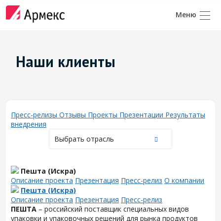
Наши клиенты
Пресс-релизы
Отзывы
Проекты
Презентации
Результаты
внедрения
Выбрать отрасль
Пешта (Искра)
Описание проекта
Презентация
Пресс-релиз
О компании
Пешта (Искра)
Описание проекта
Презентация
Пресс-релиз
ПЕШТА
– российский поставщик специальных видов
упаковки и упаковочных решений для рынка продуктов