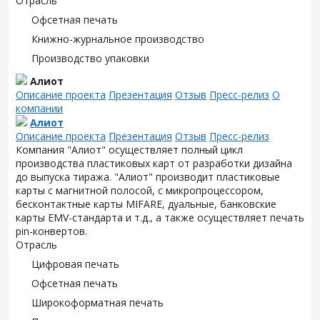
Отрасль
Офсетная печать
Книжно-журнальное производство
Производство упаковки
Алиот
Описание проекта
Презентация
Отзыв
Пресс-релиз
О
компании
Алиот
Описание проекта
Презентация
Отзыв
Пресс-релиз
Компания "Алиот" осуществляет полный цикл
производства пластиковых карт от разработки дизайна
до выпуска тиража. "Алиот" производит пластиковые
карты с магнитной полосой, с микропроцессором,
бесконтактные карты MIFARE, дуальные, банковские
карты EMV-стандарта и т.д., а также осуществляет печать
pin-конвертов.
Отрасль
Цифровая печать
Офсетная печать
Широкоформатная печать