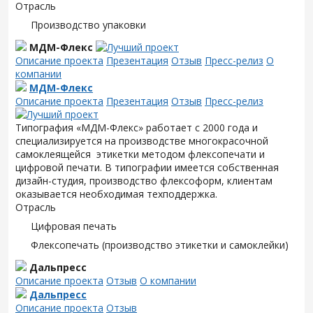
Отрасль
Производство упаковки
МДМ-Флекс
Описание проекта
Презентация
Отзыв
Пресс-релиз
О
компании
МДМ-Флекс
Описание проекта
Презентация
Отзыв
Пресс-релиз
Типография «МДМ-Флекс» работает с 2000 года и
специализируется на производстве многокрасочной
самоклеящейся этикетки методом флексопечати и
цифровой печати. В типографии имеется собственная
дизайн-студия, производство флексоформ, клиентам
оказывается необходимая техподдержка.
Отрасль
Цифровая печать
Флексопечать (производство этикетки и самоклейки)
Дальпресс
Описание проекта
Отзыв
О компании
Дальпресс
Описание проекта
Отзыв