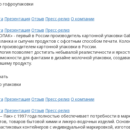
о гофроупаковки
та
Презентация
Отзыв
Пресс-релиз
О компании
та
Презентация
Отзыв
Пресс-релиз
АК» - первый в России производитель картонной упаковки Gabl
еланжа и сыпучих продуктов с офсетным способом печати. Коло
 производителем картонной упаковки в России.
логия позволяет достигать небывалой реалистичности и яркост
можности для фантазии в дизайне молочной упаковки, создавая
ашему продукту.
чать
о упаковки
та
Презентация
Отзыв
Пресс-релиз
О компании
та
Презентация
Отзыв
Пресс-релиз
– Пак» с 1997 года полностью обеспечивает потребности в мар
тов, товаров бытовой химии и ликеро-водочных изделий. Основ
астиковых контейнеров с индивидуальной маркировкой, изгото