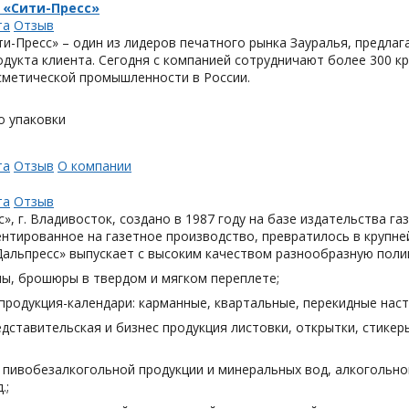
 «Сити-Пресс»
та
Отзыв
и-Пресс» – один из лидеров печатного рынка Зауралья, предла
одукта клиента. Сегодня с компанией сотрудничают более 300 
метической промышленности в России.
о упаковки
та
Отзыв
О компании
та
Отзыв
», г. Владивосток, создано в 1987 году на базе издательства га
нтированное на газетное производство, превратилось в крупн
Дальпресс» выпускает с высоким качеством разнообразную поли
лы, брошюры в твердом и мягком переплете;
продукция-календари: карманные, квартальные, перекидные наст
дставительская и бизнес продукция листовки, открытки, стикеры
я пивобезалкогольной продукции и минеральных вод, алкогольн
.;