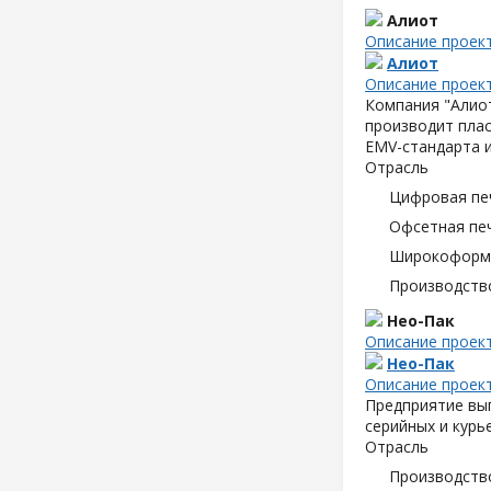
Алиот
Описание проек
Алиот
Описание проек
Компания "Алиот
производит плас
EMV-стандарта и
Отрасль
Цифровая пе
Офсетная пе
Широкоформа
Производств
Нео-Пак
Описание проек
Нео-Пак
Описание проек
Предприятие вып
серийных и курь
Отрасль
Производств