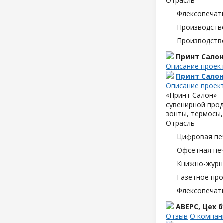
Отрасль
Флексопечать
Производств
Производств
Принт Сало
Описание проек
Принт Сало
Описание проек
«Принт Салон» —
сувенирной прод
зонты, термосы,
Отрасль
Цифровая пе
Офсетная пе
Книжно-журн
Газетное пр
Флексопечать
АВЕРС, Цех 
Отзыв
О компан