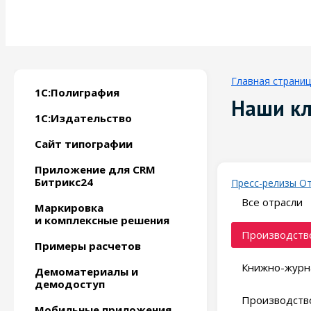
Главная страни
1С:Полиграфия
Наши к
1С:Издательство
Сайт типографии
Приложение для CRM
Битрикс24
Пресс-релизы
О
Все отрасли
Маркировка
и комплексные решения
Производство
Примеры расчетов
Книжно-журн
Демоматериалы и
демодоступ
Производство
Мобильные приложения