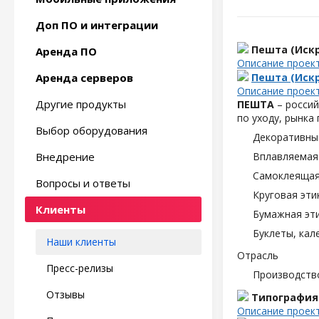
Доп ПО и интеграции
Пешта (Искр
Аренда ПО
Описание проек
Аренда серверов
Пешта (Искр
Описание проек
Другие продукты
ПЕШТА
– россий
по уходу, рынка
Выбор оборудования
Декоративны
Внедрение
Вплавляемая 
Самоклеящаяс
Вопросы и ответы
Круговая эти
Клиенты
Бумажная эти
Буклеты, кал
Наши клиенты
Отрасль
Пресс-релизы
Производств
Отзывы
Типография
Описание проек