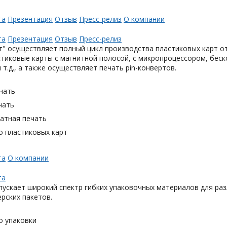
та
Презентация
Отзыв
Пресс-релиз
О компании
та
Презентация
Отзыв
Пресс-релиз
" осуществляет полный цикл производства пластиковых карт от
тиковые карты с магнитной полосой, с микропроцессором, беск
 т.д., а также осуществляет печать pin-конвертов.
чать
чать
тная печать
о пластиковых карт
та
О компании
та
ускает широкий спектр гибких упаковочных материалов для раз
ерских пакетов.
о упаковки