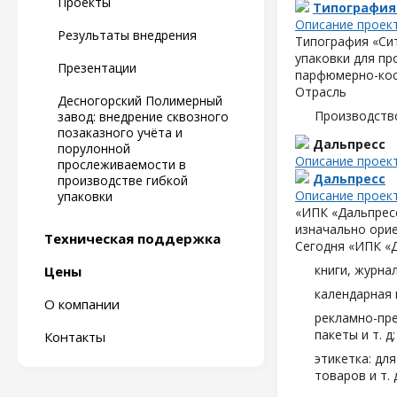
Проекты
Типография
Описание проек
Результаты внедрения
Типография «Сит
упаковки для пр
Презентации
парфюмерно-кос
Отрасль
Десногорский Полимерный
Производств
завод: внедрение сквозного
позаказного учёта и
Дальпресс
порулонной
Описание проек
прослеживаемости в
Дальпресс
производстве гибкой
Описание проек
упаковки
«ИПК «Дальпресс
изначально орие
Техническая поддержка
Сегодня «ИПК «
книги, журна
Цены
календарная 
О компании
рекламно-пре
пакеты и т. д;
Контакты
этикетка: дл
товаров и т. д