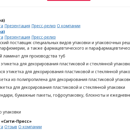
а)
та
Презентация
Пресс-релиз
О компании
а)
та
Презентация
Пресс-релиз
ский поставщик специальных видов упаковки и упаковочных реш
 парфюмерии, а также фармацевтического и парафармацевтическ
й ламинат для производства туб
этикетка для декорирования пластиковой и стеклянной упаковк
я этикетка для декорирования пластиковой и стеклянной упак
кетка из полипропилена для декорирования пластиковой упаков
кетка для декорирования пластиковой и стеклянной упаковки
ендари, бумажные пакеты, гофроупаковку, блокноты и ежедневн
о упаковки
 «Сити-Пресс»
та
Отзыв
О компании