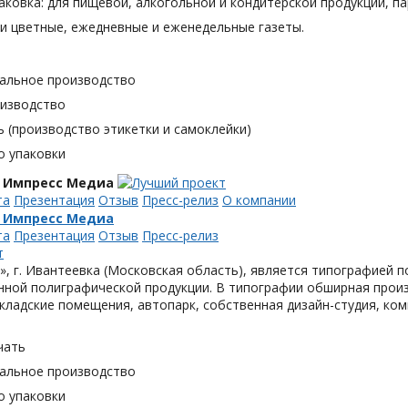
аковка: для пищевой, алкогольной и кондитерской продукции, п
и цветные, ежедневные и еженедельные газеты.
альное производство
оизводство
 (производство этикетки и самоклейки)
о упаковки
 Импресс Медиа
та
Презентация
Отзыв
Пресс-релиз
О компании
 Импресс Медиа
та
Презентация
Отзыв
Пресс-релиз
, г. Ивантеевка (Московская область), является типографией п
ной полиграфической продукции. В типографии обширная произ
кладские помещения, автопарк, собственная дизайн-студия, ком
чать
альное производство
о упаковки