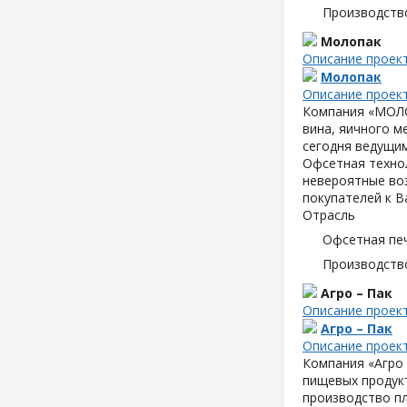
Производств
Молопак
Описание проек
Молопак
Описание проек
Компания «МОЛОП
вина, яичного м
сегодня ведущим
Офсетная техно
невероятные воз
покупателей к В
Отрасль
Офсетная пе
Производств
Агро – Пак
Описание проек
Агро – Пак
Описание проек
Компания «Агро 
пищевых продук
производство пл