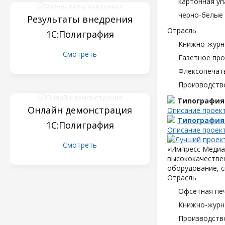
картонная уп
черно-белые 
Результаты внедрения
Отрасль
1С:Полиграфия
Книжно-журн
Смотреть
Газетное пр
Флексопечать
Производств
Типография
Онлайн демонстрация
Описание проек
Типография
1С:Полиграфия
Описание проек
Смотреть
«Импресс Медиа»
высококачествен
оборудование, с
Отрасль
Офсетная пе
Книжно-журн
Производств