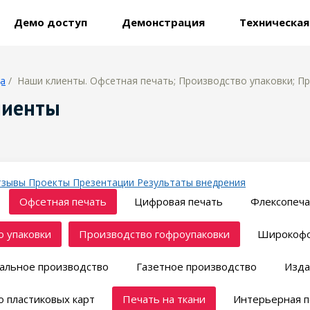
Демо доступ
Демонстрация
Техническа
ца
/ Наши клиенты. Офсетная печать; Производство упаковки; Пр
лиенты
тзывы
Проекты
Презентации
Результаты внедрения
Офсетная печать
Цифровая печать
Флексопеча
 упаковки
Производство гофроупаковки
Широкофо
альное производство
Газетное производство
Изда
 пластиковых карт
Печать на ткани
Интерьерная п