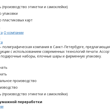
 (производство этикетки и самоклейки)
о упаковки
о пластиковых карт
н
та
О компании
н
та
 полиграфическая компания в Санкт-Петербурге, предлагающая
укции с использованием современных технологий печати. Ассор
 подарочные наборы, ёлочные шары и фирменную упаковку.
чать
чать
альное производство
оизводство
 (производство этикетки и самоклейки)
бумажной переработки
ии