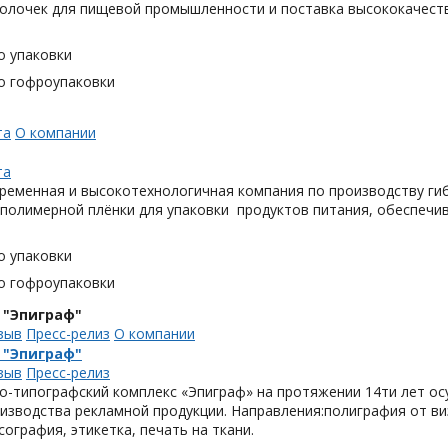
олочек для пищевой промышленности и поставка высококачеств
о упаковки
о гофроупаковки
та
О компании
та
ременная и высокотехнологичная компания по производству гиб
 полимерной плёнки для упаковки продуктов питания, обеспечи
о упаковки
о гофроупаковки
 "Эпиграф"
зыв
Пресс-релиз
О компании
 "Эпиграф"
зыв
Пресс-релиз
о-типографский комплекс «Эпиграф» на протяжении 14ти лет ос
изводства рекламной продукции. Направления:полиграфия от виз
сография, этикетка, печать на ткани.