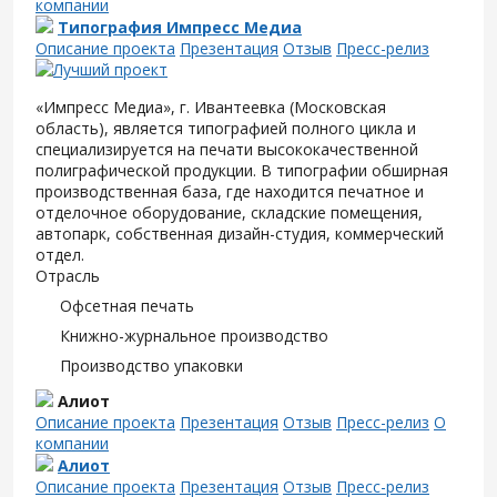
компании
Типография Импресс Медиа
Описание проекта
Презентация
Отзыв
Пресс-релиз
«Импресс Медиа», г. Ивантеевка (Московская
область), является типографией полного цикла и
специализируется на печати высококачественной
полиграфической продукции. В типографии обширная
производственная база, где находится печатное и
отделочное оборудование, складские помещения,
автопарк, собственная дизайн-студия, коммерческий
отдел.
Отрасль
Офсетная печать
Книжно-журнальное производство
Производство упаковки
Алиот
Описание проекта
Презентация
Отзыв
Пресс-релиз
О
компании
Алиот
Описание проекта
Презентация
Отзыв
Пресс-релиз