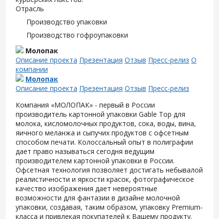
Отрасль
Производство упаковки
Производство гофроупаковки
Молопак
Описание проекта
Презентация
Отзыв
Пресс-релиз
О
компании
Молопак
Описание проекта
Презентация
Отзыв
Пресс-релиз
Компания «МОЛОПАК» - первый в России
производитель картонной упаковки Gable Top для
молока, кисломолочных продуктов, сока, воды, вина,
яичного меланжа и сыпучих продуктов с офсетным
способом печати. Колоссальный опыт в полиграфии
дает право называться сегодня ведущим
производителем картонной упаковки в России.
Офсетная технология позволяет достигать небывалой
реалистичности и яркости красок, фотографическое
качество изображения дает невероятные
возможности для фантазии в дизайне молочной
упаковки, создавая, таким образом, упаковку Premium-
класса и привлекая покупателей к Вашему продукту.