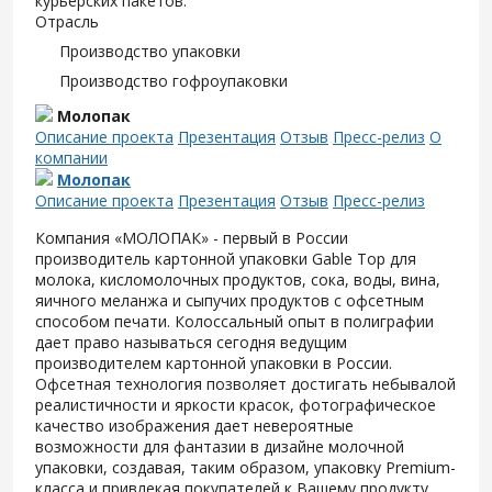
курьерских пакетов.
Отрасль
Производство упаковки
Производство гофроупаковки
Молопак
Описание проекта
Презентация
Отзыв
Пресс-релиз
О
компании
Молопак
Описание проекта
Презентация
Отзыв
Пресс-релиз
Компания «МОЛОПАК» - первый в России
производитель картонной упаковки Gable Top для
молока, кисломолочных продуктов, сока, воды, вина,
яичного меланжа и сыпучих продуктов с офсетным
способом печати. Колоссальный опыт в полиграфии
дает право называться сегодня ведущим
производителем картонной упаковки в России.
Офсетная технология позволяет достигать небывалой
реалистичности и яркости красок, фотографическое
качество изображения дает невероятные
возможности для фантазии в дизайне молочной
упаковки, создавая, таким образом, упаковку Premium-
класса и привлекая покупателей к Вашему продукту.