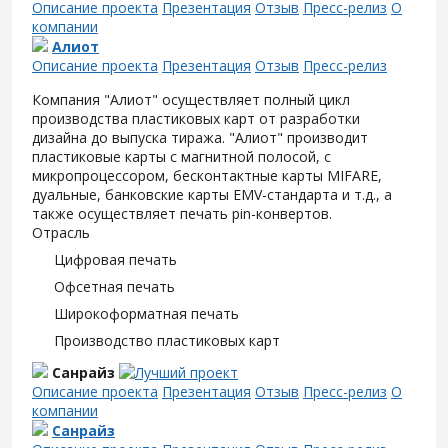
Описание проекта
Презентация
Отзыв
Пресс-релиз
О
компании
Алиот
Описание проекта
Презентация
Отзыв
Пресс-релиз
Компания "Алиот" осуществляет полный цикл
производства пластиковых карт от разработки
дизайна до выпуска тиража. "Алиот" производит
пластиковые карты с магнитной полосой, с
микропроцессором, бесконтактные карты MIFARE,
дуальные, банковские карты EMV-стандарта и т.д., а
также осуществляет печать pin-конвертов.
Отрасль
Цифровая печать
Офсетная печать
Широкоформатная печать
Производство пластиковых карт
Санрайз
Описание проекта
Презентация
Отзыв
Пресс-релиз
О
компании
Санрайз