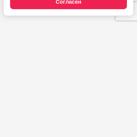
Согласен
Продукты
1С:Полиграфия
1С:Издательство
1С:Фотоуслуги
Сайт типографии
Демодоступ
Сервисы