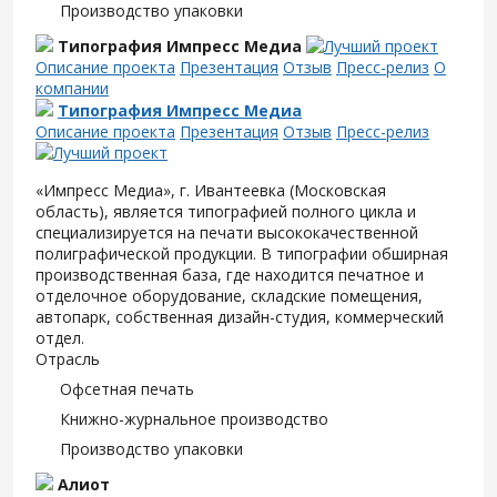
Производство упаковки
Типография Импресс Медиа
Описание проекта
Презентация
Отзыв
Пресс-релиз
О
компании
Типография Импресс Медиа
Описание проекта
Презентация
Отзыв
Пресс-релиз
«Импресс Медиа», г. Ивантеевка (Московская
область), является типографией полного цикла и
специализируется на печати высококачественной
полиграфической продукции. В типографии обширная
производственная база, где находится печатное и
отделочное оборудование, складские помещения,
автопарк, собственная дизайн-студия, коммерческий
отдел.
Отрасль
Офсетная печать
Книжно-журнальное производство
Производство упаковки
Алиот