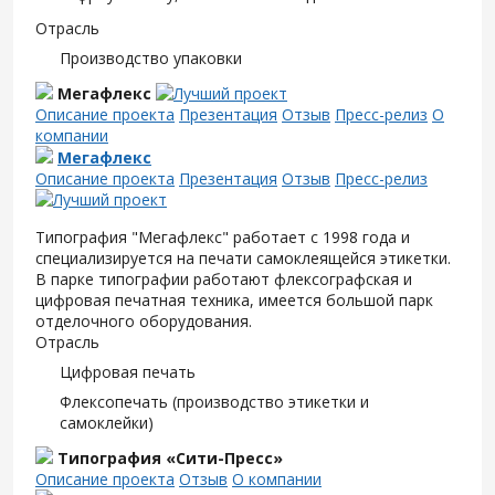
Отрасль
Производство упаковки
Мегафлекс
Описание проекта
Презентация
Отзыв
Пресс-релиз
О
компании
Мегафлекс
Описание проекта
Презентация
Отзыв
Пресс-релиз
Типография "Мегафлекс" работает с 1998 года и
специализируется на печати самоклеящейся этикетки.
В парке типографии работают флексографская и
цифровая печатная техника, имеется большой парк
отделочного оборудования.
Отрасль
Цифровая печать
Флексопечать (производство этикетки и
самоклейки)
Типография «Сити-Пресс»
Описание проекта
Отзыв
О компании