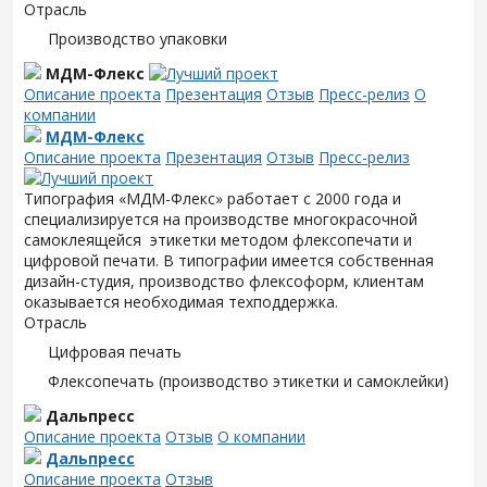
Отрасль
Производство упаковки
МДМ-Флекс
Описание проекта
Презентация
Отзыв
Пресс-релиз
О
компании
МДМ-Флекс
Описание проекта
Презентация
Отзыв
Пресс-релиз
Типография «МДМ-Флекс» работает с 2000 года и
специализируется на производстве многокрасочной
самоклеящейся этикетки методом флексопечати и
цифровой печати. В типографии имеется собственная
дизайн-студия, производство флексоформ, клиентам
оказывается необходимая техподдержка.
Отрасль
Цифровая печать
Флексопечать (производство этикетки и самоклейки)
Дальпресс
Описание проекта
Отзыв
О компании
Дальпресс
Описание проекта
Отзыв