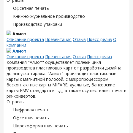
Отрасль
Офсетная печать
Книжно-журнальное производство
Производство упаковки
Алиот
Описание проекта
Презентация
Отзыв
Пресс-релиз
О
компании
Алиот
Описание проекта
Презентация
Отзыв
Пресс-релиз
Компания "Алиот" осуществляет полный цикл
производства пластиковых карт от разработки дизайна
до выпуска тиража. "Алиот" производит пластиковые
карты с магнитной полосой, с микропроцессором,
бесконтактные карты MIFARE, дуальные, банковские
карты EMV-стандарта и т.д., а также осуществляет печать
pin-конвертов.
Отрасль
Цифровая печать
Офсетная печать
Широкоформатная печать