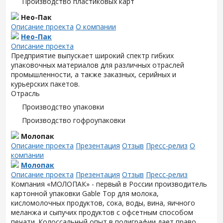
Производство пластиковых карт
Нео-Пак
Описание проекта
О компании
Нео-Пак
Описание проекта
Предприятие выпускает широкий спектр гибких
упаковочных материалов для различных отраслей
промышленности, а также заказных, серийных и
курьерских пакетов.
Отрасль
Производство упаковки
Производство гофроупаковки
Молопак
Описание проекта
Презентация
Отзыв
Пресс-релиз
О
компании
Молопак
Описание проекта
Презентация
Отзыв
Пресс-релиз
Компания «МОЛОПАК» - первый в России производитель
картонной упаковки Gable Top для молока,
кисломолочных продуктов, сока, воды, вина, яичного
меланжа и сыпучих продуктов с офсетным способом
печати. Колоссальный опыт в полиграфии дает право