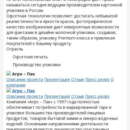
называться сегодня ведущим производителем картонной
упаковки в России.
Офсетная технология позволяет достигать небывалой
реалистичности и яркости красок, фотографическое
качество изображения дает невероятные возможности
для фантазии в дизайне молочной упаковки, создавая,
таким образом, упаковку Premium-класса и привлекая
покупателей к Вашему продукту.
Отрасль
Офсетная печать
Производство упаковки
Агро – Пак
Описание проекта
Презентация
Отзыв
Пресс-релиз
О
компании
Агро – Пак
Описание проекта
Презентация
Отзыв
Пресс-релиз
Компания «Агро – Пак» с 1997 года полностью
обеспечивает потребности в маркированной таре и
упаковке большинства производителей пищевых
продуктов, товаров бытовой химии и ликеро-водочных
изделий. Основными направлениями деятельности
предприятия являются: производство пластиковых