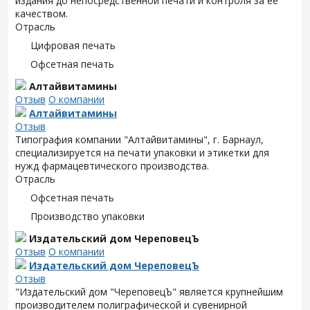
издания до непосредственной печати и контроля за ее
качеством.
Отрасль
Цифровая печать
Офсетная печать
Алтайвитамины
Отзыв
О компании
Алтайвитамины
Отзыв
Типография компании "Алтайвитамины", г. Барнаул,
специализируется на печати упаковки и этикетки для
нужд фармацевтического производства.
Отрасль
Офсетная печать
Производство упаковки
Издательский дом ЧереповецЪ
Отзыв
О компании
Издательский дом ЧереповецЪ
Отзыв
"Издательский дом "ЧереповецЪ" является крупнейшим
производителем полиграфической и сувенирной