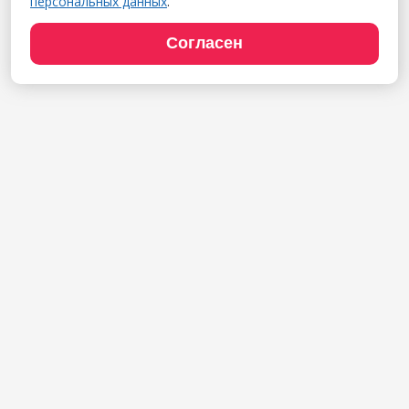
персональных данных
.
Согласен
Продукты
1С:Полиграфия
1С:Издательство
1С:Фотоуслуги
Сайт типографии
Демодоступ