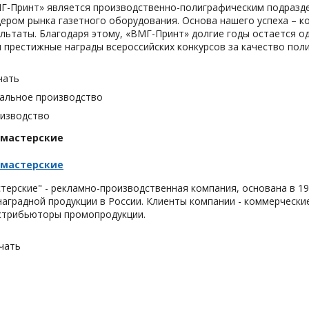
Г-Принт» является производственно-полиграфическим подразде
ером рынка газетного оборудования. Основа нашего успеха – к
ультаты. Благодаря этому, «ВМГ-Принт» долгие годы остается од
 престижные награды всероссийских конкурсов за качество пол
чать
альное производство
оизводство
 мастерские
 мастерские
терские" - рекламно-производственная компания, основана в 1
аградной продукции в России. Клиенты компании - коммерчески
истрибьюторы промопродукции.
чать