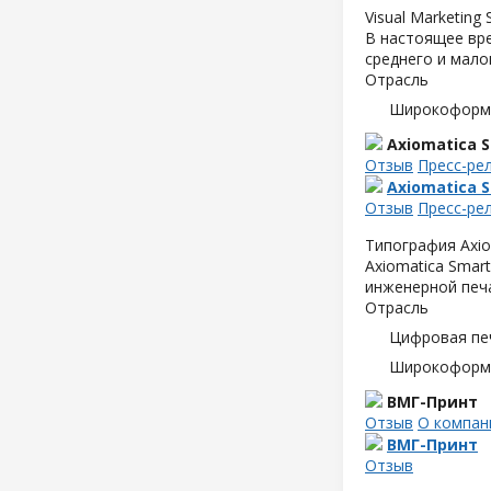
Visual Marketin
В настоящее вре
среднего и мало
Отрасль
Широкоформа
Axiomatica S
Отзыв
Пресс-ре
Axiomatica S
Отзыв
Пресс-ре
Типография Axio
Axiomatica Smar
инженерной печ
Отрасль
Цифровая пе
Широкоформа
ВМГ-Принт
Отзыв
О компан
ВМГ-Принт
Отзыв