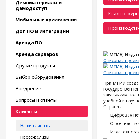
Демоматериалы и
демодоступ
Книжно-журн
Мобильные приложения
Производство
Доп ПО и интеграции
Аренда ПО
Аренда серверов
МГИУ, Изда
Описание проек
Другие продукты
МГИУ, Изда
Описание проек
Выбор оборудования
При МГИУ создан
Внедрение
государственног
заказчикам пол
Вопросы и ответы
учебной и научн
Отрасль
Клиенты
Цифровая пе
Офсетная пе
Наши клиенты
Издательска
Пресс-релизы