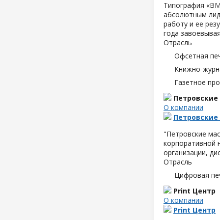
Типография «ВМ
абсолютным лид
работу и ее рез
года завоевывая
Отрасль
Офсетная пе
Книжно-журн
Газетное пр
Петровские
О компании
Петровские
"Петровские мас
корпоративной н
организации, д
Отрасль
Цифровая пе
Print Центр
О компании
Print Центр