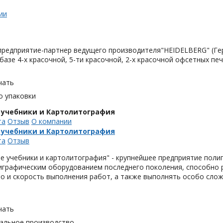
ии
 предприятие-партнер ведущего производителя"HEIDELBERG" (Ге
базе 4-х красочной, 5-ти красочной, 2-х красочной офсетных 
чать
о упаковки
 учебники и Картолитография
та
Отзыв
О компании
 учебники и Картолитография
та
Отзыв
 учебники и картолитография" - крупнейшее предприятие поли
играфическим оборудованием последнего поколения, способно 
о и скорость выполнения работ, а также выполнять особо сло
чать
альное производство