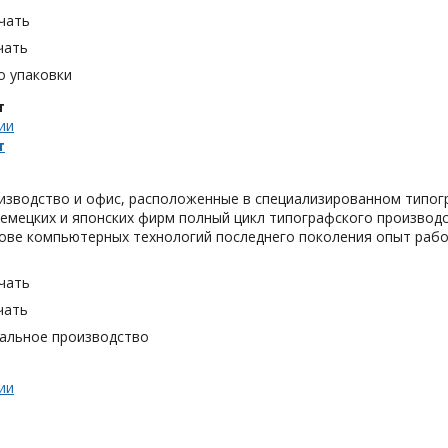
чать
чать
о упаковки
т
ии
т
оизводство и офис, расположенные в специализированном типо
емецких и японских фирм полный цикл типографского производ
ове компьютерных технологий последнего поколения опыт рабо
чать
чать
альное производство
ии