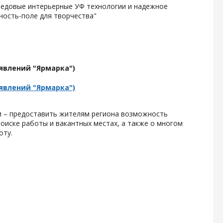
ередовые интерьерные УФ технологии и надежное
ность-поле для творчества"
явлений "Ярмарка")
явлений "Ярмарка")
ии – предоставить жителям региона возможность
оиске работы и вакантных местах, а также о многом
оту.