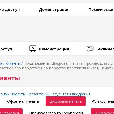
о доступ
Демонстрация
Техническа
оступ
Демонстрация
Техниче
ца
/
Клиенты
/ Наши клиенты. Цифровая печать; Производство у
азетное производство; Производство пластиковых карт; Печать 
иенты
тзывы
Проекты
Презентации
Результаты внедрения
Офсетная печать
Цифровая печать
Флексопеча
 упаковки
Производство гофроупаковки
Широкофо