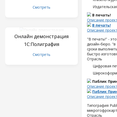
Издательска
Смотреть
В печать!
Описание проек
В печать!
Описание проек
Онлайн демонстрация
"В печать!" - э
1С:Полиграфия
дизайн-бюро. "в
сроки выполнить
быстро изготовя
Смотреть
Отрасль
Цифровая пе
Широкоформа
Паблик При
Описание проек
Паблик При
Описание проек
Типография Publ
микрогофрокарт
Отрасль