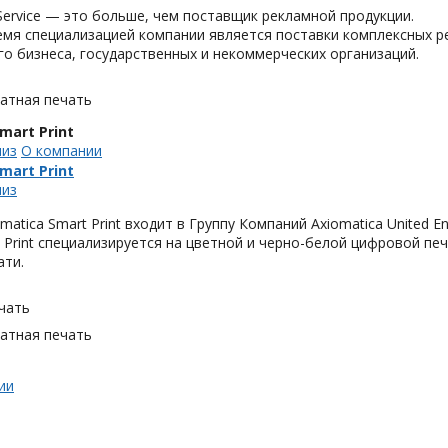
g Service — это больше, чем поставщик рекламной продукции.
мя специализацией компании является поставки комплексных р
го бизнеса, государственных и некоммерческих организаций.
тная печать
mart Print
лиз
О компании
mart Print
лиз
matica Smart Print входит в Группу Компаний Axiomatica United E
t Print специализируется на цветной и черно-белой цифровой 
ати.
чать
тная печать
ии