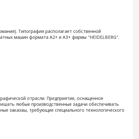
рмания). Типография располагает собственной
печатных машин формата А2+ и А3+ фирмы "HEIDELBERG".
графической отрасли. Предприятие, оснащенное
решать любые производственные задачи обеспечивать
жные заказаы, требующие специального технологического