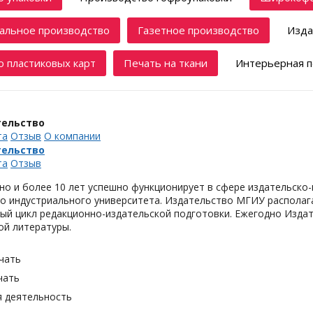
альное производство
Газетное производство
Изда
 пластиковых карт
Печать на ткани
Интерьерная п
тельство
та
Отзыв
О компании
тельство
та
Отзыв
о и более 10 лет успешно функционирует в сфере издательско
о индустриального университета. Издательство МГИУ располаг
ный цикл редакционно-издательской подготовки. Ежегодно Изда
ой литературы.
чать
чать
я деятельность