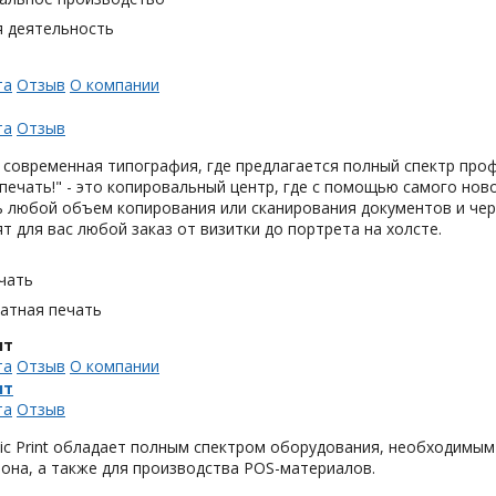
я деятельность
та
Отзыв
О компании
та
Отзыв
то современная типография, где предлагается полный спектр про
 печать!" - это копировальный центр, где с помощью самого н
 любой объем копирования или сканирования документов и чер
т для вас любой заказ от визитки до портрета на холсте.
чать
тная печать
нт
та
Отзыв
О компании
нт
та
Отзыв
ic Print обладает полным спектром оборудования, необходимым 
она, а также для производства POS-материалов.