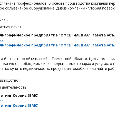
коллектив профессионалов. В основе производства компании п
е сольвентное оборудование. Дивиз компании - "Любая поверх
чать
тная печать
олиграфическое предприятие "ОФСЕТ-МЕДИА", газета объ
ии
олиграфическое предприятие "ОФСЕТ-МЕДИА", газета объ
ета бесплатных объявлений в Тюменской области. Цель компан
мацию о необходимых или предлагаемых товарах и услугах, о п
легко купить недвижимость, продать автомобиль или найти раб
оизводство
я деятельность
етинг Сервис (ВМС)
ии
етинг Сервис (ВМС)