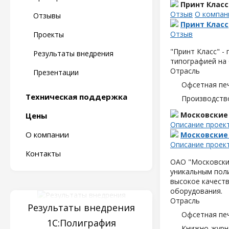
Принт Класс
Отзыв
О компан
Отзывы
Принт Класс
Отзыв
Проекты
"Принт Класс" -
Результаты внедрения
типографией на 
Отрасль
Презентации
Офсетная пе
Техническая поддержка
Производств
Московские
Цены
Описание проек
О компании
Московские
Описание проек
Контакты
ОАО "Московские
уникальным пол
высокое качеств
оборудования.
Отрасль
Результаты внедрения
Офсетная пе
1С:Полиграфия
Книжно-журн