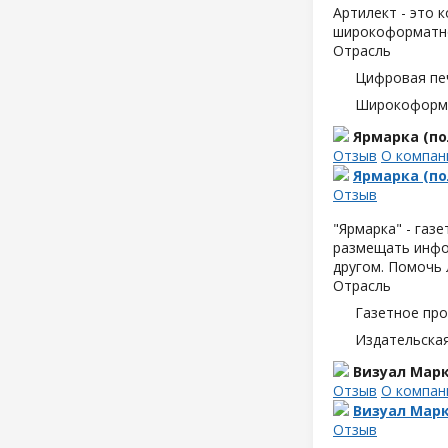
Артилект - это 
широкоформатно
Отрасль
Цифровая пе
Широкоформа
Ярмарка (п
Отзыв
О компан
Ярмарка (п
Отзыв
"Ярмарка" - газ
размещать инфор
другом. Помочь 
Отрасль
Газетное пр
Издательска
Визуал Марк
Отзыв
О компан
Визуал Марк
Отзыв