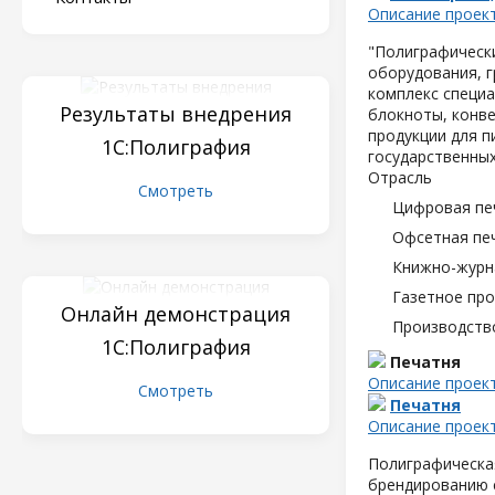
Описание проек
"Полиграфическ
оборудования, 
комплекс специа
Результаты внедрения
блокноты, конве
продукции для п
1С:Полиграфия
государственных
Отрасль
Смотреть
Цифровая пе
Офсетная пе
Книжно-журн
Газетное пр
Онлайн демонстрация
Производств
1С:Полиграфия
Печатня
Описание проек
Смотреть
Печатня
Описание проек
Полиграфическая
брендированию с