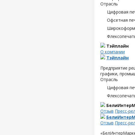
Отрасль
Цифровая пе
Офсетная пе
Широкоформа
Флексопечать
Тэйплайн
О компании
Тэйплайн
Предприятие ре
графики, промыш
Отрасль
Цифровая пе
Флексопечать
БелиИнтерМ
Отзыв
Пресс-ре
БелиИнтерМ
Отзыв
Пресс-ре
«БелИнтерМарке