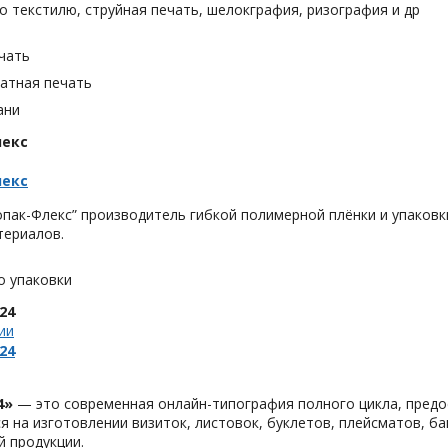
о текстилю, струйная печать, шелокграфия, ризография и др
чать
тная печать
ани
лекс
лекс
опак
-
Флекс
” производитель гибкой полимерной плёнки и упаковк
териалов.
о упаковки
24
ии
24
4»
— это современная онлайн-типография полного цикла, предо
я на изготовлении визиток, листовок, буклетов, плейсматов, бан
 продукции.