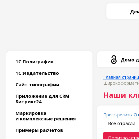
Дем
Демо д
1С:Полиграфия
1С:Издательство
Главная страни
Широкоформатная
Сайт типографии
Наши кл
Приложение для CRM
Битрикс24
Маркировка
Пресс-релизы
О
и комплексные решения
Все отрасли
Примеры расчетов
Производство