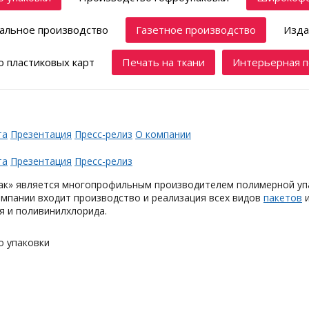
альное производство
Газетное производство
Изда
 пластиковых карт
Печать на ткани
Интерьерная п
та
Презентация
Пресс-релиз
О компании
та
Презентация
Пресс-релиз
ак» является многопрофильным производителем полимерной упак
мпании входит производство и реализация всех видов
пакетов
я и поливинилхлорида.
о упаковки