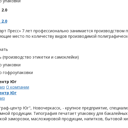
о упаковки
 2.0
 2.0
арт Пресс» 7 лет профессионально занимается производством п
ующие место по количеству видов производимой полиграфическ
чать
 (производство этикетки и самоклейки)
о упаковки
о гофроупаковки
ентр Юг
лиз
О компании
ентр Юг
лиз
раф-центр Юг", Новочеркасск, - крупное предприятие, специали
мной продукции. Типография печатает упаковку для бакалейных
кой заморозки, масложировой продукции, напитков, бытовой хим