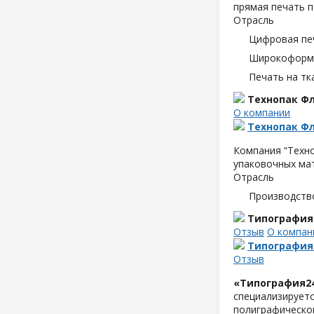
прямая печать п
Отрасль
Цифровая пе
Широкоформа
Печать на тк
Технопак Ф
О компании
Технопак Ф
Компания “
Техн
упаковочных ма
Отрасль
Производств
Типография
Отзыв
О компан
Типография
Отзыв
«Типография2
специализируетс
полиграфической