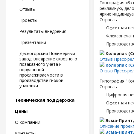
Типография «Зэт
рекламную, дело
Отзывы
яркие индивидуа
Отрасль
Проекты
Офсетная пе
Результаты внедрения
Флексопечать
Презентации
Производств
Десногорский Полимерный
Колорпак (Co
завод: внедрение сквозного
Отзыв
Пресс-ре
позаказного учёта и
Колорпак (Co
порулонной
Отзыв
Пресс-ре
прослеживаемости в
производстве гибкой
Типография "Кол
упаковки
Отрасль
Цифровая пе
Техническая поддержка
Офсетная пе
Цены
Производств
Эсма-Принт
О компании
Описание проек
Эсма-Принт
Контакты