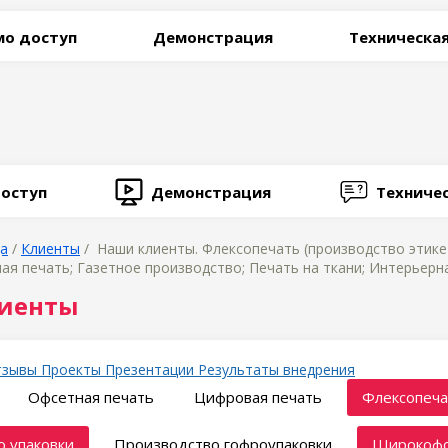
о доступ
Демонстрация
Техническа
оступ
Демонстрация
Техниче
ца
/
Клиенты
/ Наши клиенты. Флексопечать (производство этикет
 печать; Газетное производство; Печать на ткани; Интерьерна
иенты
тзывы
Проекты
Презентации
Результаты внедрения
Офсетная печать
Цифровая печать
Флексопеча
 упаковки
Производство гофроупаковки
Широкофо