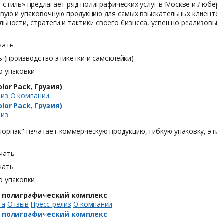
 cтиль» предлагает ряд полиграфических услуг в Москве и Любе
вую и упаковочную продукцию для самых взыскательных клиенто
льности, стратеги и тактики своего бизнеса, успешно реализо
чать
 (производство этикетки и самоклейки)
о упаковки
lor Pack, Грузия)
лиз
О компании
lor Pack, Грузия)
лиз
орпак" печатает коммерческую продукцию, гибкую упаковку, эти
чать
чать
о упаковки
, полиграфический комплекс
та
Отзыв
Пресс-релиз
О компании
, полиграфический комплекс