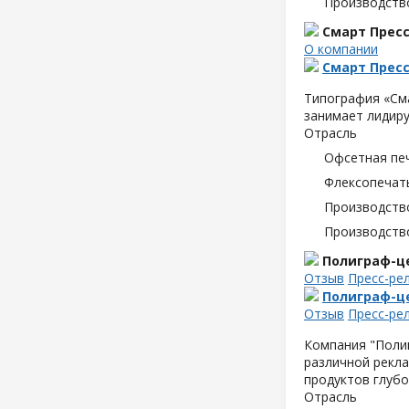
Производств
Смарт Пресс
О компании
Смарт Пресс
Типография «См
занимает лидир
Отрасль
Офсетная пе
Флексопечать
Производств
Производств
Полиграф-ц
Отзыв
Пресс-ре
Полиграф-ц
Отзыв
Пресс-ре
Компания "Полиг
различной рекла
продуктов глубо
Отрасль