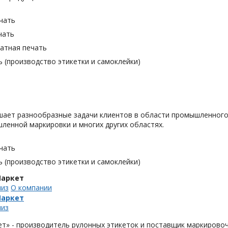
чать
чать
тная печать
 (производство этикетки и самоклейки)
шает разнообразные задачи клиентов в области промышленного
ленной маркировки и многих других областях.
чать
 (производство этикетки и самоклейки)
аркет
лиз
О компании
аркет
лиз
т» - производитель рулонных этикеток и поставщик маркирово