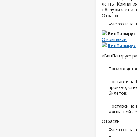
ленты. Компания
обслуживает и п
Отрасль
Флексопечать
ВипПапирус
О компании
ВипПапирус
«ВипПапирус» ра
Производств
Поставки на 
производств
билетов;
Поставки на 
магнитной ле
Отрасль
Флексопечать