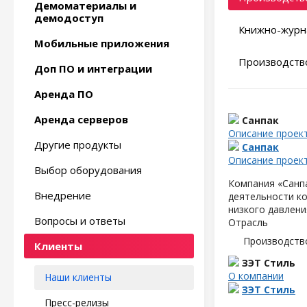
Демоматериалы и
демодоступ
Книжно-журн
Мобильные приложения
Производство
Доп ПО и интеграции
Аренда ПО
Аренда серверов
Санпак
Описание проек
Другие продукты
Санпак
Описание проек
Выбор оборудования
Компания «Санп
Внедрение
деятельности ко
низкого давлени
Вопросы и ответы
Отрасль
Производств
Клиенты
ЗЭТ Стиль
О компании
Наши клиенты
ЗЭТ Стиль
Пресс-релизы