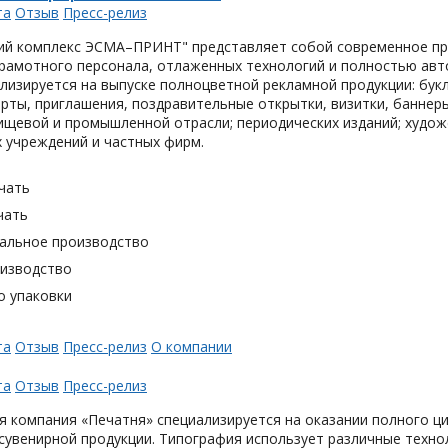
та
Отзыв
Пресс-релиз
ий комплекс ЭСМА–ПРИНТ" представляет собой современное пре
грамотного персонала, отлаженных технологий и полностью ав
лизируется на выпуске полноцветной рекламной продукции: букл
рты, приглашения, поздравительные открытки, визитки, баннер
ищевой и промышленной отрасли; периодических изданий; худож
 учреждений и частных фирм.
чать
чать
альное производство
оизводство
о упаковки
та
Отзыв
Пресс-релиз
О компании
та
Отзыв
Пресс-релиз
 компания «Печатня» специализируется на оказании полного ци
увенирной продукции. Типография использует различные техно