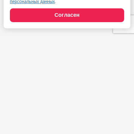
персональных данных
.
Согласен
Продукты
1С:Полиграфия
1С:Издательство
1С:Фотоуслуги
Сайт типографии
Демодоступ