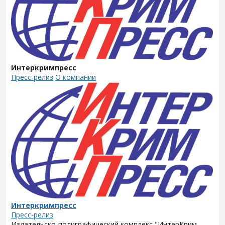
Интеркримпресс
Пресс-релиз
О компании
Интеркримпресс
Пресс-релиз
Издательско-полиграфический комплекс "ИнтерКрим-