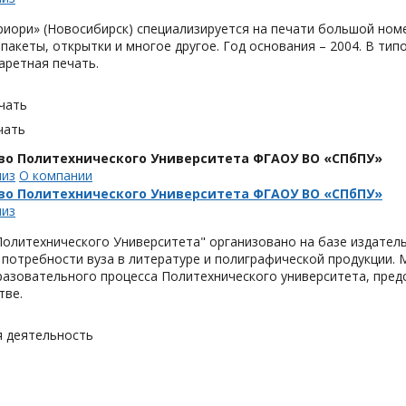
иори» (Новосибирск) специализируется на печати большой номе
, пакеты, открытки и многое другое. Год основания – 2004. В 
аретная печать.
чать
чать
во Политехнического Университета ФГАОУ ВО «СПбПУ»
лиз
О компании
во Политехнического Университета ФГАОУ ВО «СПбПУ»
лиз
олитехнического Университета" организовано на базе издатель
потребности вуза в литературе и полиграфической продукции. 
азовательного процесса Политехнического университета, предс
тве.
я деятельность