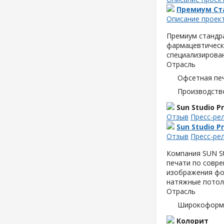
Премиум Ст
Описание проек
Премиум стандра
фармацевтическо
специализирова
Отрасль
Офсетная пе
Производств
Sun Studio P
Отзыв
Пресс-ре
Sun Studio P
Отзыв
Пресс-ре
Компания SUN S
печати по совр
изображения фот
натяжные потолки
Отрасль
Широкоформа
Колорит