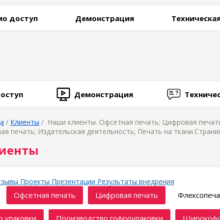
о доступ
Демонстрация
Техническа
оступ
Демонстрация
Техниче
ца
/
Клиенты
/ Наши клиенты. Офсетная печать; Цифровая печать
 печать; Издательская деятельность; Печать на ткани.Страни
иенты
тзывы
Проекты
Презентации
Результаты внедрения
Офсетная печать
Цифровая печать
Флексопеча
 упаковки
Производство гофроупаковки
Широкофо