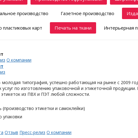
альное производство
Газетное производство
Изда
 пластиковых карт
Печать на ткани
Интерьерная п
нт
лиз
О компании
нт
лиз
– молодая типография, успешно работающая на рынке с 2009 г
 услуг по изготовлению упаковочной и этикеточной продукции.
 этикеток из ПВХ и ПЭТ любой сложности.
 (производство этикетки и самоклейки)
о упаковки
та
Отзыв
Пресс-релиз
О компании