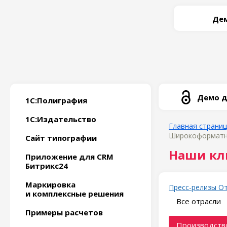
Дем
Демо д
1С:Полиграфия
1С:Издательство
Главная страни
Широкоформатная
Сайт типографии
Наши кл
Приложение для CRM
Битрикс24
Маркировка
Пресс-релизы
О
и комплексные решения
Все отрасли
Примеры расчетов
Производство