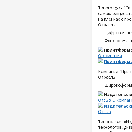
Типография "Сиг
самоклеящиеся э
на пленках с пр
Отрасль
Цифровая пе
Флексопечать
Принтформ
О компании
Принтформ
Компания "Прин
Отрасль
Широкоформа
Издательск
Отзыв
О компан
Издательск
Отзыв
Типография «Изд
технологов, диз