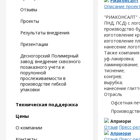
Риаконсалт
Описание проек
Отзывы
"РИАКОНСАЛТ" -
Проекты
ПНД, ПСД) с лог
производство б
Результаты внедрения
изготовление кр
изготовление пл
Презентации
нанесение логот
Также компания 
Десногорский Полимерный
уф-лакировка;
завод: внедрение сквозного
ламинирование;
позаказного учёта и
тиснение;
порулонной
конгрев;
прослеживаемости в
вырубка;
производстве гибкой
нанесение глитте
упаковки
Отрасль
Офсетная пе
Техническая поддержка
Производств
Цены
Априори
Отзыв
Пресс-ре
О компании
Априори
Контакты
Отзыв
Пресс-ре