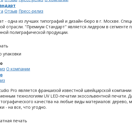
андарт
та
Отзыв
Пресс-релиз
т - одна из лучших типографий и дизайн-бюро в г. Москве. Спец
й отрасли. "Премиум Стандарт" является лидером в сегменте п
нной полиграфической продукции.
чать
о упаковки
ro
лиз
О компании
ro
лиз
tudio Pro является франшизой известной швейцарской компани
еменным технологиям UV LED-печатии экосольвентной печати. Д
ографического качества на любые виды материалов: дерево, мдф,
 - на все, что угодно.
тная печать