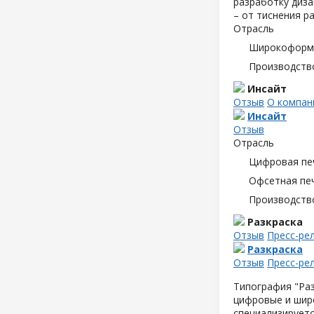
разработку диз
– от тиснения р
Отрасль
Широкоформа
Производств
Инсайт
Отзыв
О компан
Инсайт
Отзыв
Отрасль
Цифровая пе
Офсетная пе
Производств
Разкраска
Отзыв
Пресс-ре
Разкраска
Отзыв
Пресс-ре
Типография "Раз
цифровые и шир
специализируетс