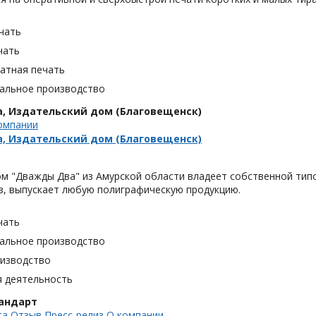
чать
чать
тная печать
альное производство
, Издательский дом (Благовещенск)
омпании
, Издательский дом (Благовещенск)
ом "Дважды Два" из Амурской области владеет собственной тип
в, выпускает любую полиграфическую продукцию.
чать
альное производство
оизводство
я деятельность
андарт
та
Отзыв
Пресс-релиз
О компании