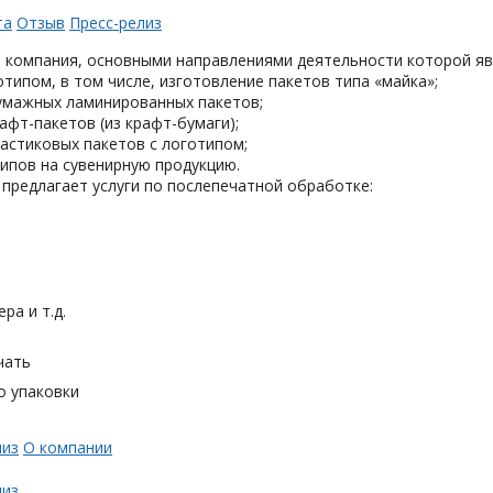
та
Отзыв
Пресс-релиз
 компания, основными направлениями деятельности которой яв
отипом, в том числе, изготовление пакетов типа «майка»;
умажных ламинированных пакетов;
афт-пакетов (из крафт-бумаги);
астиковых пакетов с логотипом;
ипов на сувенирную продукцию.
предлагает услуги по послепечатной обработке:
ра и т.д.
чать
о упаковки
лиз
О компании
лиз