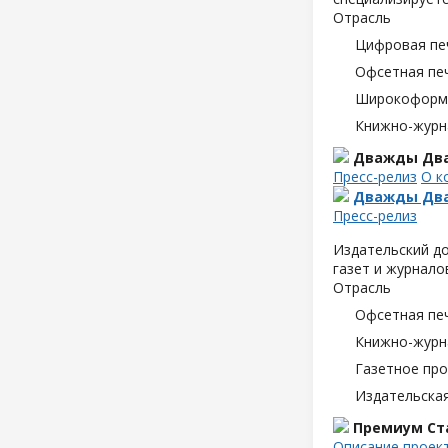
Отрасль
Цифровая пе
Офсетная пе
Широкоформа
Книжно-журн
Дважды Два
Пресс-релиз
О к
Дважды Два
Пресс-релиз
Издательский д
газет и журнало
Отрасль
Офсетная пе
Книжно-журн
Газетное пр
Издательска
Премиум Ст
Описание проек