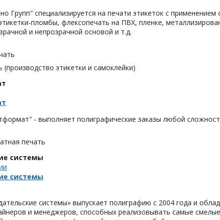
но Групп" специализируется на печати этикеток с применением 
тикетки-пломбы, флексопечать на ПВХ, пленке, металлизирован
озрачной и непрозрачной основой и т.д.
чать
 (производство этикетки и самоклейки)
ат
ат
тформат" - выполняет полиграфические заказы любой сложност
тная печать
ие системы
ии
ие системы
ательские системы» выпускает полиграфию с 2004 года и облад
айнеров и менеджеров, способных реализовывать самые смелые