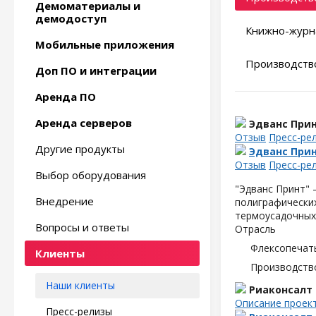
Демоматериалы и
демодоступ
Книжно-журн
Мобильные приложения
Производство
Доп ПО и интеграции
Аренда ПО
Аренда серверов
Эдванс При
Отзыв
Пресс-ре
Другие продукты
Эдванс При
Отзыв
Пресс-ре
Выбор оборудования
"Эдванс Принт" 
Внедрение
полиграфических
термоусадочных
Вопросы и ответы
Отрасль
Флексопечать
Клиенты
Производств
Наши клиенты
Риаконсалт
Описание проек
Пресс-релизы