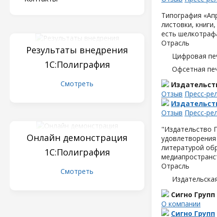
Типография «Апр
листовки, книги
есть шелкотраф
Отрасль
Результаты внедрения
Цифровая пе
1С:Полиграфия
Офсетная пе
Смотреть
Издательст
Отзыв
Пресс-ре
Издательст
Отзыв
Пресс-ре
"Издательство П
Онлайн демонстрация
удовлетворения 
литературой обр
1С:Полиграфия
медиапространс
Отрасль
Смотреть
Издательска
Сигно Групп
О компании
Сигно Групп