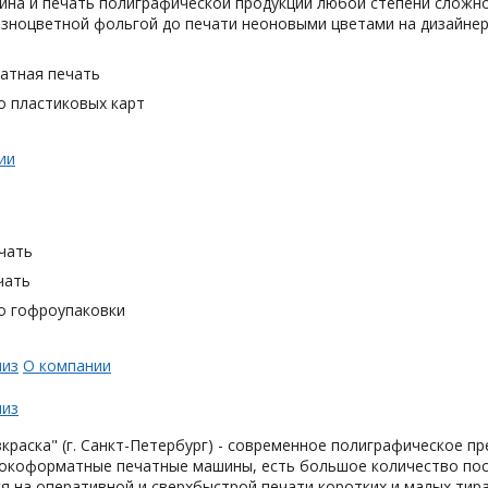
айна и печать полиграфической продукции любой степени сложн
азноцветной фольгой до печати неоновыми цветами на дизайнер
тная печать
о пластиковых карт
ии
чать
чать
о гофроупаковки
лиз
О компании
лиз
краска" (г. Санкт-Петербург) - современное полиграфическое 
окоформатные печатные машины, есть большое количество пос
я на оперативной и сверхбыстрой печати коротких и малых тир