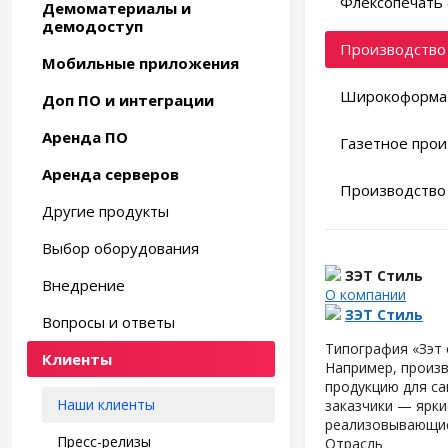
Флексопечать 
Демоматериалы и
демодоступ
Производство 
Мобильные приложения
Широкоформат
Доп ПО и интеграции
Аренда ПО
Газетное прои
Аренда серверов
Производство 
Другие продукты
Выбор оборудования
ЗЭТ Стиль
Внедрение
О компании
ЗЭТ Стиль
Вопросы и ответы
Типография «Зэт 
Клиенты
Например, произв
продукцию для са
Наши клиенты
заказчики — ярки
реализовывающие
Пресс-релизы
Отрасль