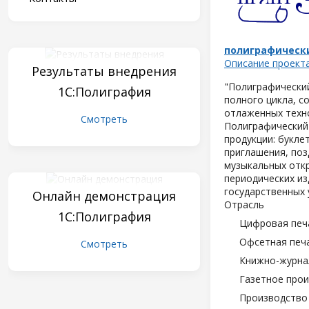
полиграфическ
Описание проект
Результаты внедрения
"Полиграфически
1С:Полиграфия
полного цикла, с
отлаженных техн
Смотреть
Полиграфический
продукции: букле
приглашения, поз
музыкальных отк
периодических из
государственных 
Онлайн демонстрация
Отрасль
1С:Полиграфия
Цифровая печ
Офсетная печ
Смотреть
Книжно-журна
Газетное про
Производство