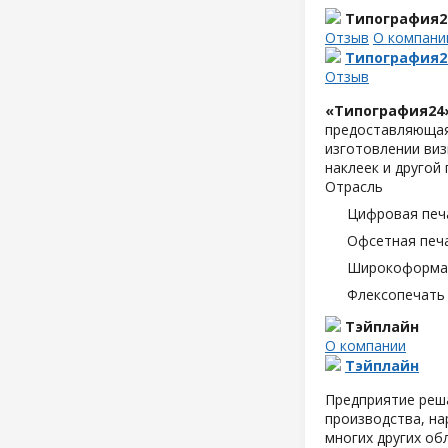
Типография2
Отзыв
О компани
Типография2
Отзыв
«Типография24
предоставляющая 
изготовлении виз
наклеек и другой
Отрасль
Цифровая печ
Офсетная печ
Широкоформат
Флексопечать 
Тэйплайн
О компании
Тэйплайн
Предприятие реш
производства, н
многих других об