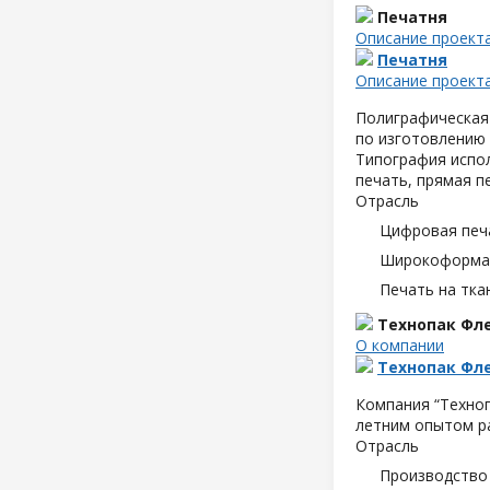
Печатня
Описание проект
Печатня
Описание проект
Полиграфическая 
по изготовлению
Типография испол
печать, прямая п
Отрасль
Цифровая печ
Широкоформат
Печать на тка
Технопак Фл
О компании
Технопак Фл
Компания “
Техно
летним опытом р
Отрасль
Производство