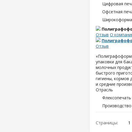
Цифровая печ
Офсетная печ
Широкоформат
Полиграфоф
Отзыв
О компани
Полиграфоф
Отзыв
«Полиграфоформл
упаковки для
бака
молочных продукт
быстрого пригото
гигиены, кормов 
и средние произв
Отрасль
Флексопечать 
Производство
Страницы:
1