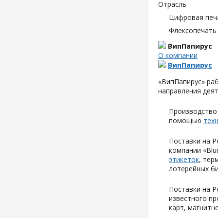
Отрасль
Цифровая печ
Флексопечать 
ВипПапирус
О компании
ВипПапирус
«ВипПапирус» раб
направления деят
Производство 
помощью
тех
Поставки на Р
компании «Blu
этикеток
, тер
лотерейных би
Поставки на Р
известного пр
карт, магнитн