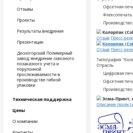
Офсетная печ
Отзывы
Флексопечать 
Проекты
Производство
Результаты внедрения
Колорпак (Col
Отзыв
Пресс-рел
Презентации
Колорпак (Col
Отзыв
Пресс-рел
Десногорский Полимерный
завод: внедрение сквозного
Типография "Коло
позаказного учёта и
Отрасль
порулонной
Цифровая печ
прослеживаемости в
производстве гибкой
Офсетная печ
упаковки
Производство
Эсма-Принт,
Техническая поддержка
Описание проект
Цены
О компании
Контакты