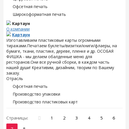
Офсетная печать
Широкоформатная печать
Картаун
О компании
Картаун
Изготавливаем пластиковые карты огромными
тиражами.Печатаем буклеты/визитки/книги/флаеры, на
бумаге, ткани, пластике, дереве, пленке и др. ОСОБАЯ
ФИШКА - мы делаем обалденные меню для
ресторанов.Они все ручной сборки, в каждом часть
нашей души! Креативим, дизайним, творим по Вашему
заказу.
Отрасль
Офсетная печать
Производство упаковки
Производство пластиковых карт
Страницы:
1
2
3
4
5
6
7
8