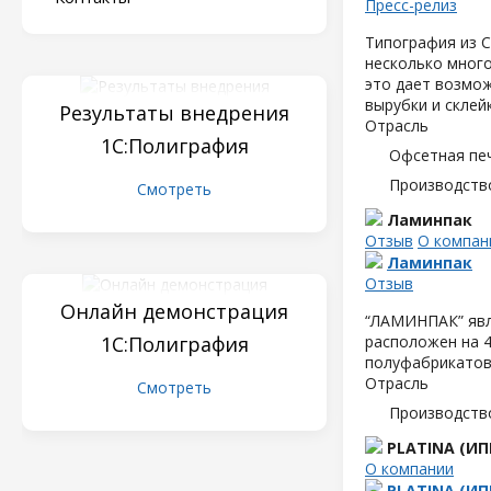
Пресс-релиз
Типография из С
несколько мног
это дает возмож
вырубки и склейк
Результаты внедрения
Отрасль
1С:Полиграфия
Офсетная пе
Производств
Смотреть
Ламинпак
Отзыв
О компан
Ламинпак
Отзыв
Онлайн демонстрация
“ЛАМИНПАК” явл
1С:Полиграфия
расположен на 4
полуфабрикатов,
Отрасль
Смотреть
Производств
PLATINA (ИП
О компании
PLATINA (ИП