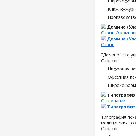
Широкоформа
Книжно-журн
Производств
Домино (Ула
Отзыв
О компан
Домино (Ула
Отзыв
"Домино" это ун
Отрасль
Цифровая пе
Офсетная пе
Широкоформа
Типография 
О компании
Типография 
Типография печа
медицинских тов
Отрасль