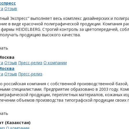
кспресс
та
Отзыв
ный Экспресс" выполняет весь комплекс дизайнерских и полигр
ние в виде красочной полиграфической продукции. Компания ра
 фирмы HEIDELBERG. Строгий контроль за цветопередачей, соб
получать продукцию высокого качества.
чать
Москва
та
Отзыв
Пресс-релиз
О компании
Москва
та
Отзыв
Пресс-релиз
это российская компания с собственной производственной базо
ыми специалистами. Предприятие образовано в 2003 году. Комп
играфической продукции, переплетных материалов, кожаных из
печении объемов производства типографской продукции своих 
чать
т (Казахстан)
лиз
О компании