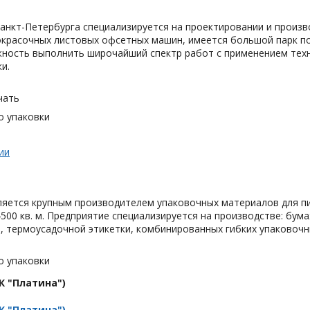
анкт-Петербурга специализируется на проектировании и произв
окрасочных листовых офсетных машин, имеется большой парк по
ность выполнить широчайший спектр работ с применением техно
и.
чать
о упаковки
ии
яется крупным производителем упаковочных материалов для п
500 кв. м. Предприятие специализируется на производстве: бу
 термоусадочной этикетки, комбинированных гибких упаковочны
о упаковки
К "Платина")
К "Платина")