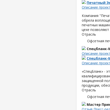
Печатный Э
Описание проек
Компания "Печат
обрела воплоще
печатных машин
цехе позволяют 
Отрасль
Офсетная пе
Спецбланк-
Описание проек
Спецбланк-
Описание проек
«СпецБланк» - 
квалифицированн
защищенной пол
продукции, обес
Отрасль
Офсетная пе
Мастер Прин
Отзыв
Пресс-ре