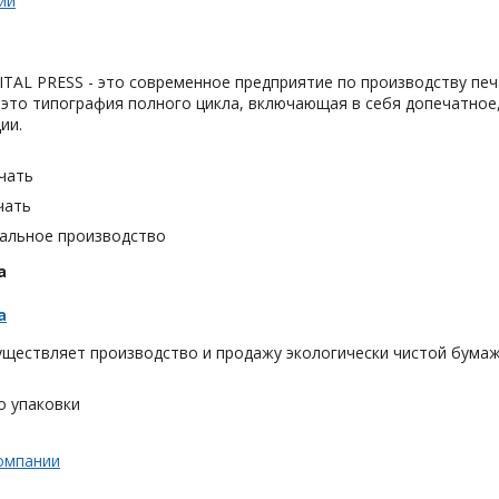
ии
TAL PRESS - это современное предприятие по производству печ
 это типография полного цикла, включающая в себя допечатное
ии.
чать
чать
альное производство
а
а
ществляет производство и продажу экологически чистой бумаж
о упаковки
омпании