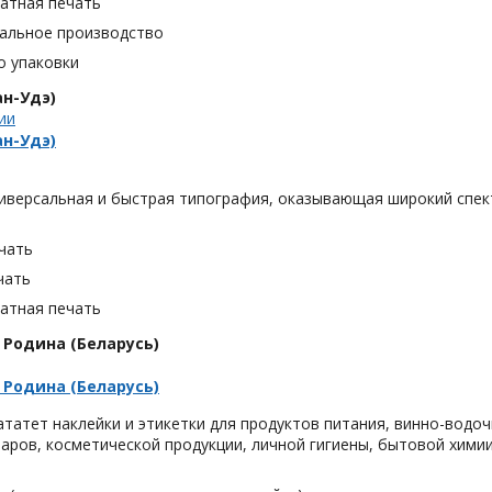
тная печать
альное производство
о упаковки
н-Удэ)
ии
н-Удэ)
иверсальная и быстрая типография, оказывающая широкий спект
чать
чать
тная печать
Родина (Беларусь)
Родина (Беларусь)
татет наклейки и этикетки для продуктов питания, винно-водо
аров, косметической продукции, личной гигиены, бытовой химии