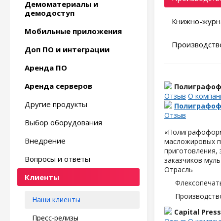
Демоматериалы и
демодоступ
Книжно-журн
Мобильные приложения
Производство
Доп ПО и интеграции
Аренда ПО
Аренда серверов
Полиграфо
Отзыв
О компан
Другие продукты
Полиграфо
Отзыв
Выбор оборудования
«Полиграфоформ
Внедрение
масложировых пр
приготовления, 
Вопросы и ответы
заказчиков
муль
Отрасль
Клиенты
Флексопечать
Производств
Наши клиенты
Capital Press
Пресс-релизы