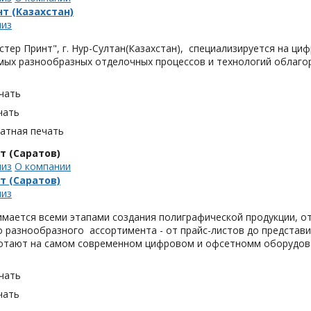
т (Казахстан)
лиз
тер Принт", г. Нур-Султан(Казахстан), специализируется на ци
мых разнообразных отделочных процессов и технологий облаго
чать
чать
тная печать
т (Саратов)
лиз
О компании
т (Саратов)
лиз
мается всеми этапами создания полиграфической продукции, от
 разнообразного ассортимента - от прайс-листов до представи
отают на самом современном цифровом и офсетномм оборудов
чать
чать