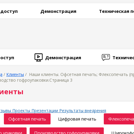
 доступ
Демонстрация
Техническая 
оступ
Демонстрация
Техниче
ца
/
Клиенты
/ Наши клиенты. Офсетная печать; Флексопечать (п
водство гофроупаковки.Страница 3
иенты
тзывы
Проекты
Презентации
Результаты внедрения
Офсетная печать
Цифровая печать
Флексопеча
 упаковки
Производство гофроупаковки
Широкофо