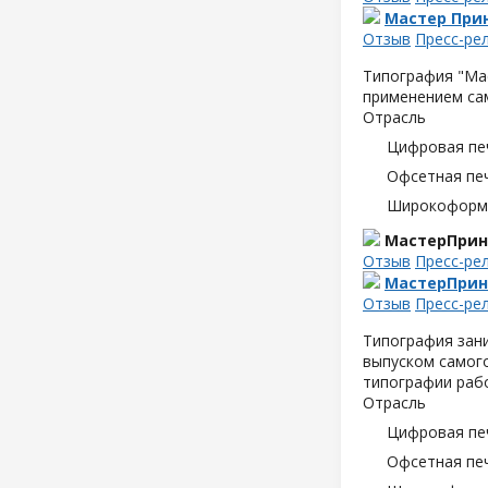
Мастер Прин
Отзыв
Пресс-ре
Типография "Мас
применением са
Отрасль
Цифровая пе
Офсетная пе
Широкоформа
МастерПрин
Отзыв
Пресс-ре
МастерПрин
Отзыв
Пресс-ре
Типография зани
выпуском самого
типографии раб
Отрасль
Цифровая пе
Офсетная пе