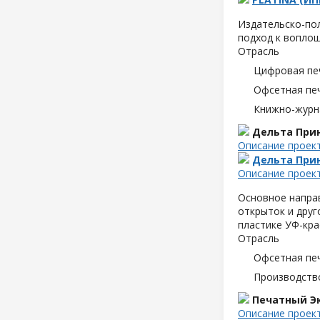
Издательско-пол
подход к воплощ
Отрасль
Цифровая пе
Офсетная пе
Книжно-журн
Дельта При
Описание проек
Дельта При
Описание проек
Основное направ
открыток и друг
пластике УФ-кра
Отрасль
Офсетная пе
Производств
Печатный Э
Описание проек