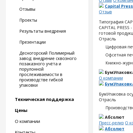
Отзыв
О компан
Capital Press
Отзывы
Отзыв
Проекты
Типография CAPI
CAPITAL PRESS -
Результаты внедрения
готовой продукц
Отрасль
Презентации
Цифровая пе
Десногорский Полимерный
Офсетная пе
завод: внедрение сквозного
Книжно-журн
позаказного учёта и
порулонной
БумУпаковк
прослеживаемости в
О компании
производстве гибкой
БумУпаковк
упаковки
БумУпаковка осу
Техническая поддержка
Отрасль
Производств
Цены
Абсолют
О компании
Пресс-релиз
О к
Абсолют
Контакты