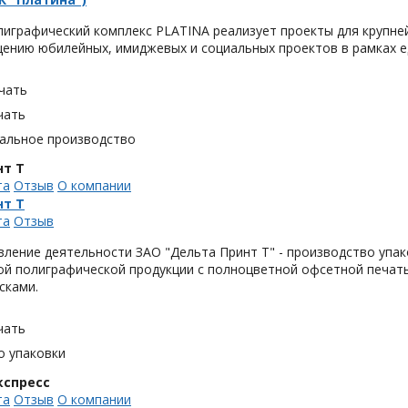
играфический комплекс PLATINA реализует проекты для крупне
ению юбилейных, имиджевых и социальных проектов в рамках е
чать
чать
альное производство
нт Т
та
Отзыв
О компании
нт Т
та
Отзыв
ление деятельности ЗАО "Дельта Принт Т" - производство упако
ой полиграфической продукции с полноцветной офсетной печать
сками.
чать
о упаковки
кспресс
та
Отзыв
О компании