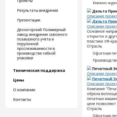
Проекты
Книжно-журн
Результаты внедрения
Дельта При
Описание проек
Презентации
Дельта При
Описание проек
Десногорский Полимерный
Основное направ
завод: внедрение сквозного
открыток и друг
позаказного учёта и
пластике УФ-кра
порулонной
Отрасль
прослеживаемости в
производстве гибкой
Офсетная пе
упаковки
Производств
Печатный Э
Техническая поддержка
Описание проек
Печатный Э
Цены
Описание проек
Компания "Печат
О компании
обрела воплоще
печатных машин
Контакты
цехе позволяют 
Отрасль
Офсетная пе