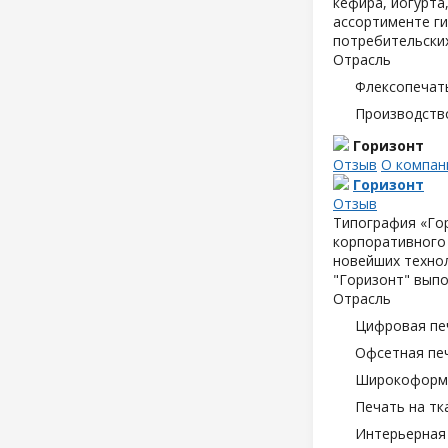
кефира, йогурта
ассортименте ги
потребительски
Отрасль
Флексопечать
Производств
Горизонт
Отзыв
О компан
Горизонт
Отзыв
Типография «Гор
корпоративного
новейших технол
"Горизонт" вып
Отрасль
Цифровая пе
Офсетная пе
Широкоформа
Печать на тк
Интерьерная