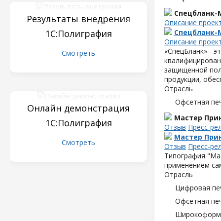
Спецбланк-
Результаты внедрения
Описание проек
1С:Полиграфия
Спецбланк-
Описание проек
«СпецБланк» - 
Смотреть
квалифицированн
защищенной пол
продукции, обес
Отрасль
Офсетная пе
Онлайн демонстрация
Мастер Прин
1С:Полиграфия
Отзыв
Пресс-ре
Мастер Прин
Смотреть
Отзыв
Пресс-ре
Типография "Мас
применением са
Отрасль
Цифровая пе
Офсетная пе
Широкоформа