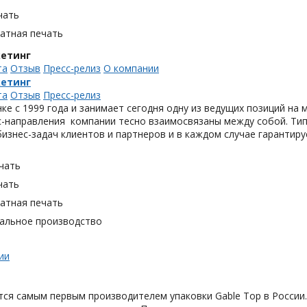
чать
тная печать
кетинг
та
Отзыв
Пресс-релиз
О компании
кетинг
та
Отзыв
Пресс-релиз
ке с 1999 года и занимает сегодня одну из ведущих позиций на
с-направления компании тесно взаимосвязаны между собой. Ти
изнес-задач клиентов и партнеров и в каждом случае гарантиру
чать
чать
тная печать
альное производство
ии
ся самым первым производителем упаковки Gable Top в России.