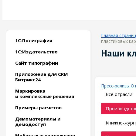
Главная страни
1С:Полиграфия
пластиковых кар
Наши к
1С:Издательство
Сайт типографии
Приложение для CRM
Битрикс24
Пресс-релизы
О
Маркировка
Все отрасли
и комплексные решения
Примеры расчетов
Производство
Демоматериалы и
Книжно-журн
демодоступ
Мобильные приложения