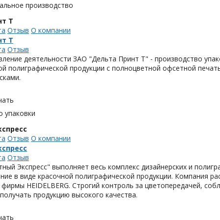
альное производство
нт Т
та
Отзыв
О компании
нт Т
та
Отзыв
ление деятельности ЗАО "Дельта Принт Т" - производство упако
ой полиграфической продукции с полноцветной офсетной печать
сками.
чать
о упаковки
кспресс
та
Отзыв
О компании
кспресс
та
Отзыв
ный Экспресс" выполняет весь комплекс дизайнерских и полигр
ние в виде красочной полиграфической продукции. Компания ра
 фирмы HEIDELBERG. Строгий контроль за цветопередачей, соб
получать продукцию высокого качества.
чать