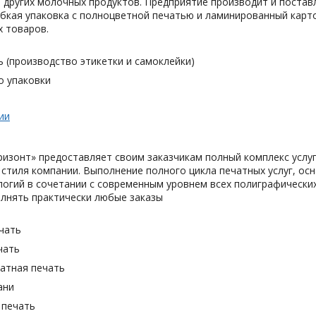
, других молочных продуктов. Предприятие производит и поставл
бкая упаковка с полноцветной печатью и ламинированный карт
х товаров.
 (производство этикетки и самоклейки)
о упаковки
ии
изонт» предоставляет своим заказчикам полный комплекс услуг:
 стиля компании. Выполнение полного цикла печатных услуг, о
огий в сочетании с современным уровнем всех полиграфически
олнять практически любые заказы
чать
чать
тная печать
ани
 печать