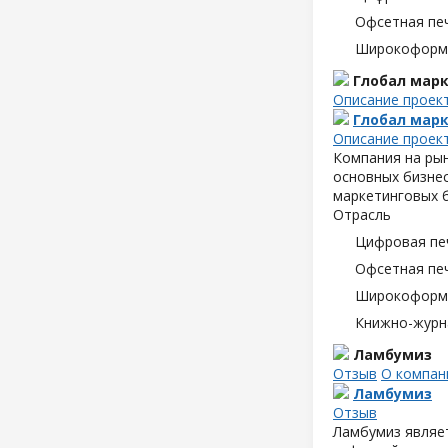
Офсетная пе
Широкоформа
Глобал мар
Описание проек
Глобал мар
Описание проек
Компания на рын
основных бизне
маркетинговых б
Отрасль
Цифровая пе
Офсетная пе
Широкоформа
Книжно-журн
Ламбумиз
Отзыв
О компан
Ламбумиз
Отзыв
Ламбумиз являет