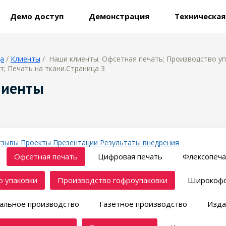
Демо доступ
Демонстрация
Техническа
ца
/
Клиенты
/ Наши клиенты. Офсетная печать; Производство уп
т; Печать на ткани.Страница 3
лиенты
тзывы
Проекты
Презентации
Результаты внедрения
Офсетная печать
Цифровая печать
Флексопеча
 упаковки
Производство гофроупаковки
Широкофо
альное производство
Газетное производство
Изда