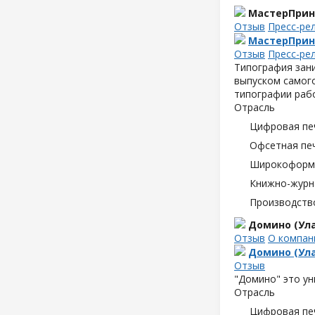
МастерПрин
Отзыв
Пресс-ре
МастерПрин
Отзыв
Пресс-ре
Типография зани
выпуском самого
типографии раб
Отрасль
Цифровая пе
Офсетная пе
Широкоформа
Книжно-журн
Производств
Домино (Ула
Отзыв
О компан
Домино (Ула
Отзыв
"Домино" это ун
Отрасль
Цифровая пе