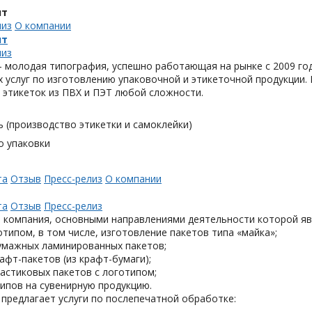
нт
лиз
О компании
нт
лиз
– молодая типография, успешно работающая на рынке с 2009 г
 услуг по изготовлению упаковочной и этикеточной продукции.
 этикеток из ПВХ и ПЭТ любой сложности.
 (производство этикетки и самоклейки)
о упаковки
та
Отзыв
Пресс-релиз
О компании
та
Отзыв
Пресс-релиз
 компания, основными направлениями деятельности которой яв
отипом, в том числе, изготовление пакетов типа «майка»;
умажных ламинированных пакетов;
афт-пакетов (из крафт-бумаги);
астиковых пакетов с логотипом;
ипов на сувенирную продукцию.
предлагает услуги по послепечатной обработке: