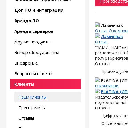
Производство
Доп ПО и интеграции
Аренда ПО
Ламинпак
Отзыв
О компан
Аренда серверов
Ламинпак
Другие продукты
Отзыв
“ЛАМИНПАК” явл
Выбор оборудования
расположен на 4
полуфабрикатов,
Внедрение
Отрасль
Производств
Вопросы и ответы
PLATINA (ИП
Клиенты
О компании
PLATINA (ИП
Наши клиенты
Издательско-пол
подход к воплощ
Пресс-релизы
Отрасль
Цифровая пе
Отзывы
Офсетная пе