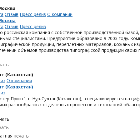
Москва
та
Отзыв
Пресс-релиз
О компании
Москва
та
Отзыв
Пресс-релиз
это российская компания с собственной производственной базо
ыми специалистами. Предприятие образовано в 2003 году. Комп
играфической продукции, переплетных материалов, кожаных из
печении объемов производства типографской продукции своих 
чать
т (Казахстан)
лиз
О компании
т (Казахстан)
лиз
тер Принт", г. Нур-Султан(Казахстан), специализируется на ци
мых разнообразных отделочных процессов и технологий облаго
чать
чать
тная печать