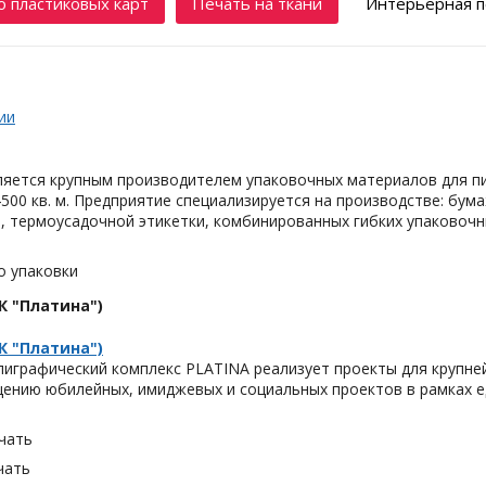
 пластиковых карт
Печать на ткани
Интерьерная п
ии
яется крупным производителем упаковочных материалов для п
500 кв. м. Предприятие специализируется на производстве: бу
 термоусадочной этикетки, комбинированных гибких упаковочны
о упаковки
К "Платина")
К "Платина")
играфический комплекс PLATINA реализует проекты для крупне
ению юбилейных, имиджевых и социальных проектов в рамках е
чать
чать