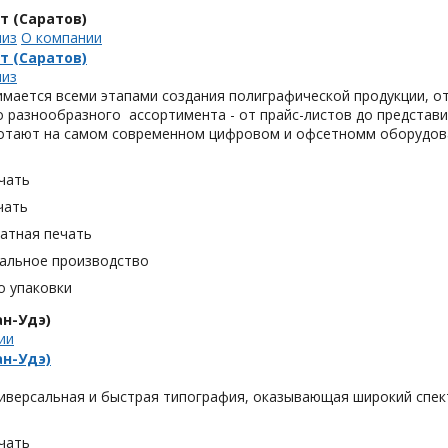
т (Саратов)
лиз
О компании
т (Саратов)
лиз
мается всеми этапами создания полиграфической продукции, от
 разнообразного ассортимента - от прайс-листов до представи
отают на самом современном цифровом и офсетномм оборудов
чать
чать
тная печать
альное производство
о упаковки
н-Удэ)
ии
н-Удэ)
иверсальная и быстрая типография, оказывающая широкий спект
чать