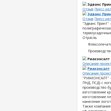
Эдванс При
Отзыв
Пресс-ре
Эдванс При
Отзыв
Пресс-ре
"Эдванс Принт" 
полиграфических
термоусадочных
Отрасль
Флексопечать
Производств
Риаконсалт
Описание проек
Риаконсалт
Описание проек
"РИАКОНСАЛТ" -
ПНД, ПСД) с лог
производство б
изготовление кр
изготовление пл
нанесение логот
Также компания 
уф-лакировка;