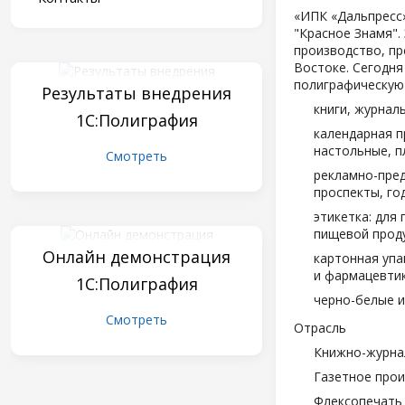
«ИПК «Дальпресс»
"Красное Знамя".
производство, пр
Востоке. Сегодня
полиграфическую
Результаты внедрения
книги, журнал
1С:Полиграфия
календарная п
настольные, п
Смотреть
рекламно-пред
проспекты, год
этикетка: для
пищевой проду
Онлайн демонстрация
картонная упа
и фармацевтик
1С:Полиграфия
черно-белые и
Смотреть
Отрасль
Книжно-журна
Газетное про
Флексопечать 