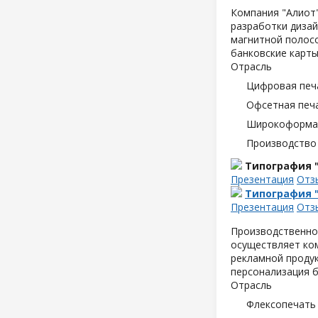
Компания "Алиот"
разработки дизай
магнитной полосо
банковские карты
Отрасль
Цифровая печ
Офсетная печ
Широкоформат
Производство
Типография 
Презентация
Отз
Типография 
Презентация
Отз
Производственно
осуществляет ком
рекламной продук
персонализация б
Отрасль
Флексопечать 