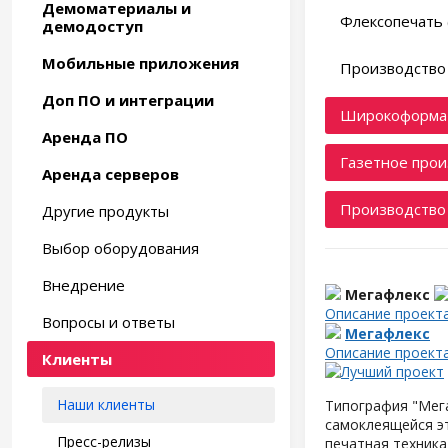
Демоматериалы и
Флексопечать 
демодоступ
Мобильные приложения
Производство 
Доп ПО и интеграции
Широкоформат
Аренда ПО
Газетное прои
Аренда серверов
Производство 
Другие продукты
Выбор оборудования
Внедрение
Мегафлекс
Описание проект
Вопросы и ответы
Мегафлекс
Описание проект
Клиенты
Наши клиенты
Типография "Мега
самоклеящейся э
Пресс-релизы
печатная техника