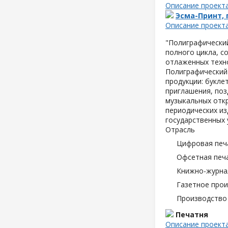
Описание проект
Эсма-Принт,
Описание проект
"Полиграфически
полного цикла, с
отлаженных техн
Полиграфический
продукции: букле
приглашения, поз
музыкальных отк
периодических из
государственных 
Отрасль
Цифровая печ
Офсетная печ
Книжно-журна
Газетное про
Производство
Печатня
Описание проект