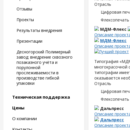
Отрасль
Отзывы
Цифровая печ
Проекты
Флексопечать 
МДМ-Флекс
Результаты внедрения
Описание проект
МДМ-Флекс
Презентации
Описание проект
Десногорский Полимерный
завод: внедрение сквозного
Типография «МДМ-
позаказного учёта и
многокрасочной 
порулонной
типографии имеет
прослеживаемости в
производстве гибкой
оказывается нео
упаковки
Отрасль
Цифровая печ
Техническая поддержка
Флексопечать 
Цены
Дальпресс
Описание проект
О компании
Дальпресс
Описание проект
Контакты