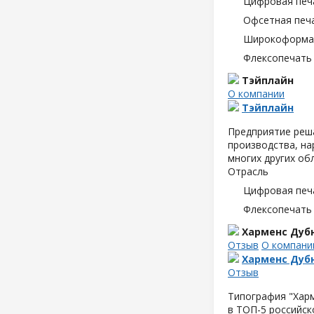
Цифровая печ
Офсетная печ
Широкоформат
Флексопечать 
Тэйплайн
О компании
Тэйплайн
Предприятие реш
производства, н
многих других об
Отрасль
Цифровая печ
Флексопечать 
Харменс Дуб
Отзыв
О компани
Харменс Дуб
Отзыв
Типография "Хар
в ТОП-5 российск