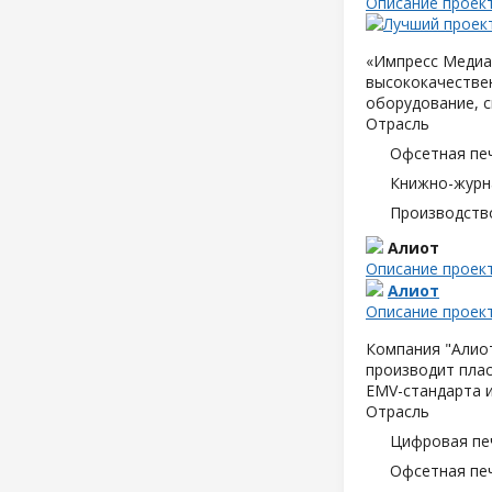
Описание проек
«Импресс Медиа»
высококачествен
оборудование, с
Отрасль
Офсетная пе
Книжно-журн
Производств
Алиот
Описание проек
Алиот
Описание проек
Компания "Алиот
производит плас
EMV-стандарта и
Отрасль
Цифровая пе
Офсетная пе