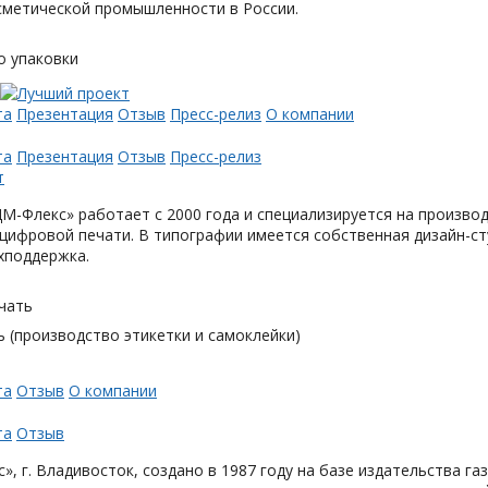
метической промышленности в России.
о упаковки
та
Презентация
Отзыв
Пресс-релиз
О компании
та
Презентация
Отзыв
Пресс-релиз
М-Флекс» работает с 2000 года и специализируется на произв
цифровой печати. В типографии имеется собственная дизайн-с
хподдержка.
чать
 (производство этикетки и самоклейки)
та
Отзыв
О компании
та
Отзыв
», г. Владивосток, создано в 1987 году на базе издательства га