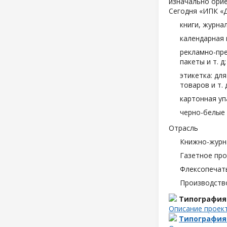
изначально орие
Сегодня «ИПК «
книги, журна
календарная 
рекламно-пре
пакеты и т. д;
этикетка: дл
товаров и т. д
картонная уп
черно-белые 
Отрасль
Книжно-журн
Газетное пр
Флексопечать
Производств
Типография
Описание проек
Типография