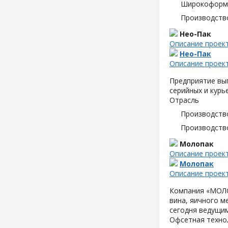
Широкоформа
Производств
Нео-Пак
Описание проек
Нео-Пак
Описание проек
Предприятие вып
серийных и курь
Отрасль
Производств
Производств
Молопак
Описание проек
Молопак
Описание проек
Компания «МОЛОП
вина, яичного м
сегодня ведущим
Офсетная техно