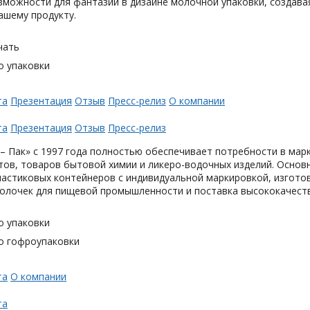
можности для фантазии в дизайне молочной упаковки, создавая
ашему продукту.
чать
о упаковки
та
Презентация
Отзыв
Пресс-релиз
О компании
та
Презентация
Отзыв
Пресс-релиз
– Пак» с 1997 года полностью обеспечивает потребности в мар
тов, товаров бытовой химии и ликеро-водочных изделий. Основ
астиковых контейнеров с индивидуальной маркировкой, изгото
олочек для пищевой промышленности и поставка высококачеств
о упаковки
о гофроупаковки
та
О компании
та