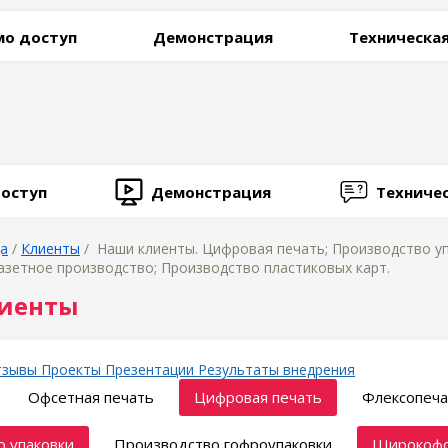
о доступ
Демонстрация
Техническа
оступ
Демонстрация
Техниче
ца
/
Клиенты
/ Наши клиенты. Цифровая печать; Производство у
азетное производство; Производство пластиковых карт.
иенты
тзывы
Проекты
Презентации
Результаты внедрения
Офсетная печать
Цифровая печать
Флексопеча
 упаковки
Производство гофроупаковки
Широкофо