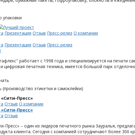
ендари, бумажные пакеты, гофроупаковку, блокноты и ежедневн
о упаковки
та
Презентация
Отзыв
Пресс-релиз
О компании
та
Презентация
Отзыв
Пресс-релиз
афлекс" работает с 1998 года и специализируется на печати с
и цифровая печатная техника, имеется большой парк отделочн
чать
 (производство этикетки и самоклейки)
 «Сити-Пресс»
та
Отзыв
О компании
 «Сити-Пресс»
та
Отзыв
и-Пресс» – один из лидеров печатного рынка Зауралья, предла
одукта клиента. Сегодня с компанией сотрудничают более 300 