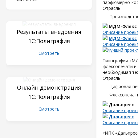
парфюмерно-кос
Отрасль
Производств
МДМ-Флекс
Результаты внедрения
Описание проек
МДМ-Флекс
1С:Полиграфия
Описание проек
Смотреть
Типография «МД
флексопечати и 
необходимая те
Отрасль
Цифровая пе
Онлайн демонстрация
Флексопечать
1С:Полиграфия
Дальпресс
Смотреть
Описание проек
Дальпресс
Описание проек
«ИПК «Дальпресс