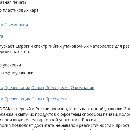
тная печать
о пластиковых карт
та
О компании
та
ускает широкий спектр гибких упаковочных материалов для раз
ерских пакетов.
о упаковки
о гофроупаковки
та
Презентация
Отзыв
Пресс-релиз
О компании
та
Презентация
Отзыв
Пресс-релиз
АК» - первый в России производитель картонной упаковки Gabl
еланжа и сыпучих продуктов с офсетным способом печати. Коло
 производителем картонной упаковки в России.
логия позволяет достигать небывалой реалистичности и яркост