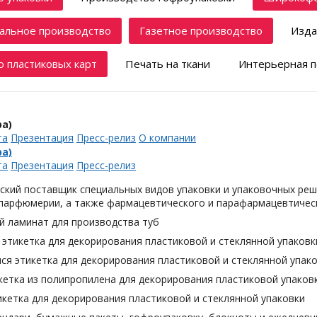
альное производство
Газетное производство
Изда
 пластиковых карт
Печать на ткани
Интерьерная п
а)
та
Презентация
Пресс-релиз
О компании
а)
та
Презентация
Пресс-релиз
ский поставщик специальных видов упаковки и упаковочных реш
 парфюмерии, а также фармацевтического и парафармацевтическ
й ламинат для производства туб
этикетка для декорирования пластиковой и стеклянной упаковк
я этикетка для декорирования пластиковой и стеклянной упак
кетка из полипропилена для декорирования пластиковой упаков
кетка для декорирования пластиковой и стеклянной упаковки