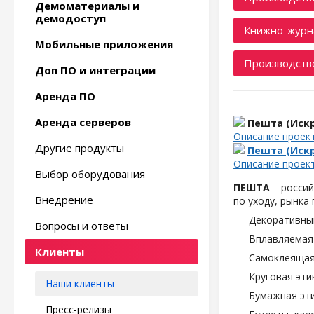
Демоматериалы и
демодоступ
Книжно-журн
Мобильные приложения
Производство
Доп ПО и интеграции
Аренда ПО
Аренда серверов
Пешта (Искр
Описание проек
Другие продукты
Пешта (Искр
Описание проек
Выбор оборудования
ПЕШТА
– россий
Внедрение
по уходу, рынка
Декоративны
Вопросы и ответы
Вплавляемая 
Клиенты
Самоклеящаяс
Круговая эти
Наши клиенты
Бумажная эти
Пресс-релизы