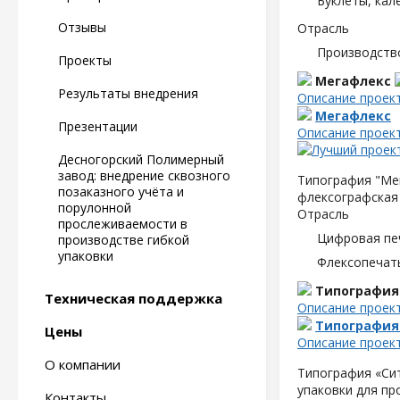
Буклеты, кал
Отзывы
Отрасль
Производств
Проекты
Мегафлекс
Результаты внедрения
Описание проек
Мегафлекс
Презентации
Описание проек
Десногорский Полимерный
завод: внедрение сквозного
Типография "Мег
позаказного учёта и
флексографская 
порулонной
Отрасль
прослеживаемости в
Цифровая пе
производстве гибкой
упаковки
Флексопечать
Типография
Техническая поддержка
Описание проек
Типография
Цены
Описание проек
О компании
Типография «Сит
упаковки для пр
Контакты