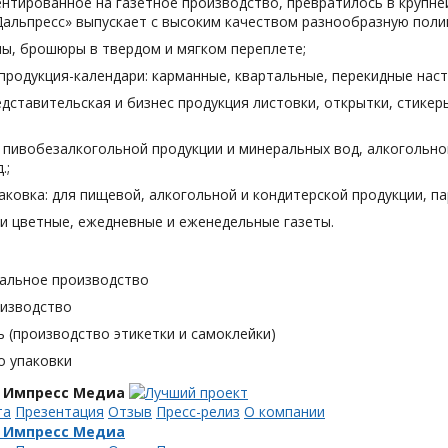
нтированное на газетное производство, превратилось в крупн
Дальпресс» выпускает с высоким качеством разнообразную поли
лы, брошюры в твердом и мягком переплете;
продукция-календари: карманные, квартальные, перекидные наст
дставительская и бизнес продукция листовки, открытки, стикеры
я пивобезалкогольной продукции и минеральных вод, алкогольн
.;
аковка: для пищевой, алкогольной и кондитерской продукции, п
и цветные, ежедневные и еженедельные газеты.
альное производство
оизводство
 (производство этикетки и самоклейки)
о упаковки
 Импресс Медиа
та
Презентация
Отзыв
Пресс-релиз
О компании
 Импресс Медиа