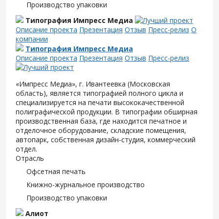
Производство упаковки
Типография Импресс Медиа
Описание проекта
Презентация
Отзыв
Пресс-релиз
О
компании
Типография Импресс Медиа
Описание проекта
Презентация
Отзыв
Пресс-релиз
«Импресс Медиа», г. Ивантеевка (Московская
область), является типографией полного цикла и
специализируется на печати высококачественной
полиграфической продукции. В типографии обширная
производственная база, где находится печатное и
отделочное оборудование, складские помещения,
автопарк, собственная дизайн-студия, коммерческий
отдел.
Отрасль
Офсетная печать
Книжно-журнальное производство
Производство упаковки
Алиот