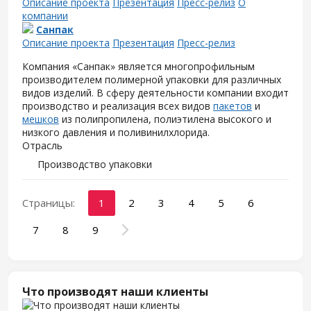
Описание проекта
Презентация
Пресс-релиз
О
компании
Санпак
Описание проекта
Презентация
Пресс-релиз
Компания «Санпак» является многопрофильным
производителем полимерной упаковки для различных
видов изделий. В сферу деятельности компании входит
производство и реализация всех видов
пакетов
и
мешков
из полипропилена, полиэтилена высокого и
низкого давления и поливинилхлорида.
Отрасль
Производство упаковки
Страницы:
1
2
3
4
5
6
7
8
9
Что производят наши клиенты