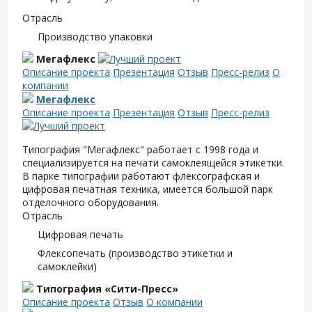
Отрасль
Производство упаковки
Мегафлекс
Описание проекта
Презентация
Отзыв
Пресс-релиз
О
компании
Мегафлекс
Описание проекта
Презентация
Отзыв
Пресс-релиз
Типография "Мегафлекс" работает с 1998 года и
специализируется на печати самоклеящейся этикетки.
В парке типографии работают флексографская и
цифровая печатная техника, имеется большой парк
отделочного оборудования.
Отрасль
Цифровая печать
Флексопечать (производство этикетки и
самоклейки)
Типография «Сити-Пресс»
Описание проекта
Отзыв
О компании