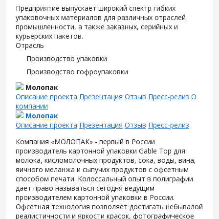
Предприятие выпускает широкий спектр гибких
упаковочных материалов для различных отраслей
промышленности, а также заказных, серийных и
курьерских пакетов.
Отрасль
Производство упаковки
Производство гофроупаковки
Молопак
Описание проекта
Презентация
Отзыв
Пресс-релиз
О
компании
Молопак
Описание проекта
Презентация
Отзыв
Пресс-релиз
Компания «МОЛОПАК» - первый в России
производитель картонной упаковки Gable Top для
молока, кисломолочных продуктов, сока, воды, вина,
яичного меланжа и сыпучих продуктов с офсетным
способом печати. Колоссальный опыт в полиграфии
дает право называться сегодня ведущим
производителем картонной упаковки в России.
Офсетная технология позволяет достигать небывалой
реалистичности и яркости красок, фотографическое