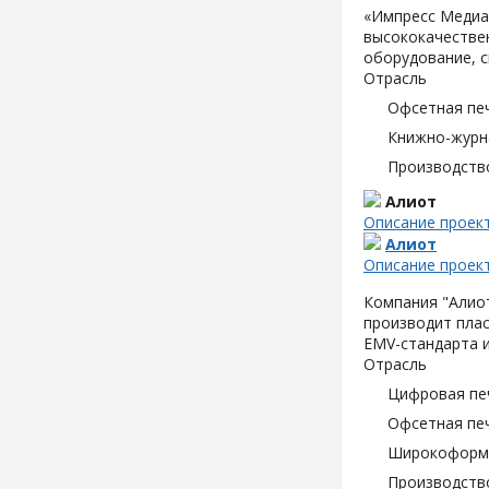
«Импресс Медиа»
высококачествен
оборудование, с
Отрасль
Офсетная пе
Книжно-журн
Производств
Алиот
Описание проек
Алиот
Описание проек
Компания "Алиот
производит плас
EMV-стандарта и
Отрасль
Цифровая пе
Офсетная пе
Широкоформа
Производств