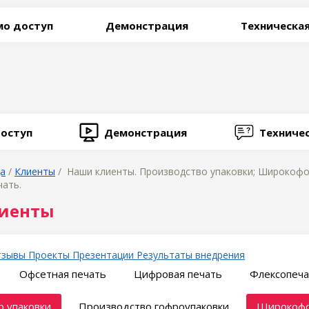
о доступ
Демонстрация
Техническа
оступ
Демонстрация
Техниче
ца
/
Клиенты
/ Наши клиенты. Производство упаковки; Широкофор
чать.
иенты
тзывы
Проекты
Презентации
Результаты внедрения
Офсетная печать
Цифровая печать
Флексопеча
 упаковки
Производство гофроупаковки
Широкофо