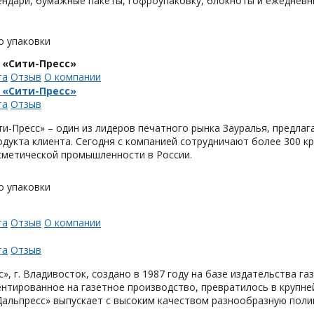
ендари, бумажные пакеты, гофроупаковку, блокноты и ежедневн
о упаковки
 «Сити-Пресс»
та
Отзыв
О компании
 «Сити-Пресс»
та
Отзыв
и-Пресс» – один из лидеров печатного рынка Зауралья, предла
одукта клиента. Сегодня с компанией сотрудничают более 300 
метической промышленности в России.
о упаковки
та
Отзыв
О компании
та
Отзыв
», г. Владивосток, создано в 1987 году на базе издательства га
нтированное на газетное производство, превратилось в крупн
Дальпресс» выпускает с высоким качеством разнообразную поли