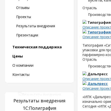
Буклеты, кал
Отзывы
Отрасль
Производств
Проекты
Типография
Результаты внедрения
Описание проек
Типография
Презентации
Описание проек
Типография «Сит
Техническая поддержка
упаковки для пр
парфюмерно-кос
Цены
Отрасль
О компании
Производств
Дальпресс
Контакты
Описание проек
Дальпресс
Описание проек
«ИПК «Дальпресс
Результаты внедрения
изначально орие
Сегодня «ИПК «
1С:Полиграфия