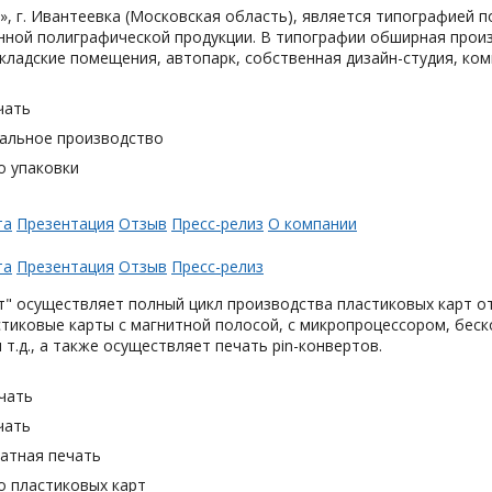
, г. Ивантеевка (Московская область), является типографией п
ной полиграфической продукции. В типографии обширная произ
кладские помещения, автопарк, собственная дизайн-студия, ком
чать
альное производство
о упаковки
та
Презентация
Отзыв
Пресс-релиз
О компании
та
Презентация
Отзыв
Пресс-релиз
" осуществляет полный цикл производства пластиковых карт от
тиковые карты с магнитной полосой, с микропроцессором, беск
 т.д., а также осуществляет печать pin-конвертов.
чать
чать
тная печать
о пластиковых карт