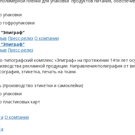
 полимерной плёнки для упаковки продуктов питания, обеспечи
о упаковки
о гофроупаковки
 "Эпиграф"
зыв
Пресс-релиз
О компании
 "Эпиграф"
зыв
Пресс-релиз
о-типографский комплекс «Эпиграф» на протяжении 14ти лет ос
изводства рекламной продукции. Направления:полиграфия от виз
сография, этикетка, печать на ткани.
 (производство этикетки и самоклейки)
о упаковки
о пластиковых карт
н
та
О компании
н
та