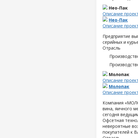
Нео-Пак
Описание проек
Нео-Пак
Описание проек
Предприятие вып
серийных и курь
Отрасль
Производств
Производств
Молопак
Описание проек
Молопак
Описание проек
Компания «МОЛОП
вина, яичного м
сегодня ведущим
Офсетная техно
невероятные воз
покупателей к В
Отрасль