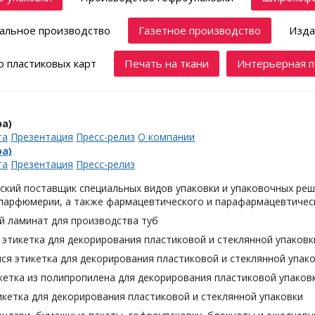
альное производство
Газетное производство
Изда
 пластиковых карт
Печать на ткани
Интерьерная п
а)
та
Презентация
Пресс-релиз
О компании
а)
та
Презентация
Пресс-релиз
ский поставщик специальных видов упаковки и упаковочных реш
 парфюмерии, а также фармацевтического и парафармацевтическ
й ламинат для производства туб
этикетка для декорирования пластиковой и стеклянной упаковк
я этикетка для декорирования пластиковой и стеклянной упак
кетка из полипропилена для декорирования пластиковой упаков
кетка для декорирования пластиковой и стеклянной упаковки