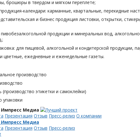
лы, брошюры в твердом и мягком переплете;
продукция-календари: карманные, квартальные, перекидные наст
дставительская и бизнес продукция листовки, открытки, стикеры
я пивобезалкогольной продукции и минеральных вод, алкогольн
.;
аковка: для пищевой, алкогольной и кондитерской продукции, п
и цветные, ежедневные и еженедельные газеты.
альное производство
оизводство
 (производство этикетки и самоклейки)
о упаковки
 Импресс Медиа
та
Презентация
Отзыв
Пресс-релиз
О компании
 Импресс Медиа
та
Презентация
Отзыв
Пресс-релиз