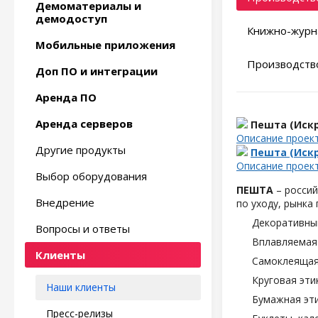
Демоматериалы и
демодоступ
Книжно-журн
Мобильные приложения
Производство
Доп ПО и интеграции
Аренда ПО
Аренда серверов
Пешта (Искр
Описание проек
Другие продукты
Пешта (Искр
Описание проек
Выбор оборудования
ПЕШТА
– россий
Внедрение
по уходу, рынка
Декоративны
Вопросы и ответы
Вплавляемая 
Клиенты
Самоклеящаяс
Круговая эти
Наши клиенты
Бумажная эти
Пресс-релизы