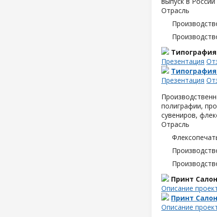
выпуск в России
Отрасль
Производств
Производств
Типография
Презентация
От
Типография
Презентация
От
Производственн
полиграфии, про
сувениров, флек
Отрасль
Флексопечать
Производств
Производств
Принт Сало
Описание проек
Принт Сало
Описание проек