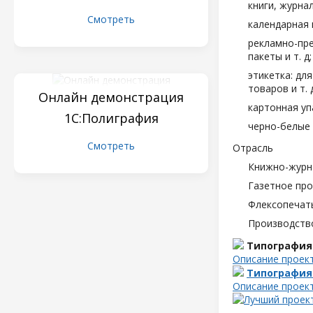
книги, журна
Смотреть
календарная 
рекламно-пре
пакеты и т. д;
этикетка: дл
товаров и т. д
Онлайн демонстрация
картонная уп
1С:Полиграфия
черно-белые 
Смотреть
Отрасль
Книжно-журн
Газетное пр
Флексопечать
Производств
Типография
Описание проек
Типография
Описание проек