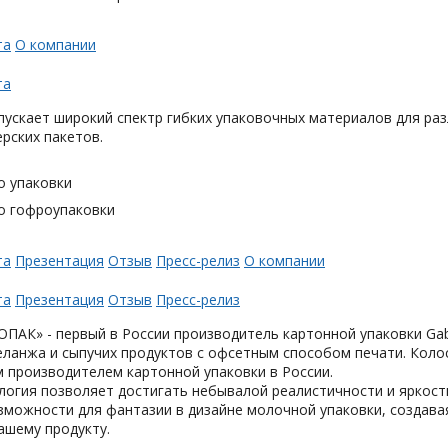
та
О компании
та
ускает широкий спектр гибких упаковочных материалов для раз
ерских пакетов.
о упаковки
о гофроупаковки
та
Презентация
Отзыв
Пресс-релиз
О компании
та
Презентация
Отзыв
Пресс-релиз
АК» - первый в России производитель картонной упаковки Gabl
еланжа и сыпучих продуктов с офсетным способом печати. Коло
 производителем картонной упаковки в России.
логия позволяет достигать небывалой реалистичности и яркост
можности для фантазии в дизайне молочной упаковки, создавая
ашему продукту.