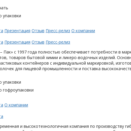
чать
о упаковки
та
Презентация
Отзыв
Пресс-релиз
О компании
та
Презентация
Отзыв
Пресс-релиз
– Пак» с 1997 года полностью обеспечивает потребности в мар
тов, товаров бытовой химии и ликеро-водочных изделий. Основ
астиковых контейнеров с индивидуальной маркировкой, изгото
олочек для пищевой промышленности и поставка высококачеств
о упаковки
о гофроупаковки
та
О компании
та
ременная и высокотехнологичная компания по производству гиб