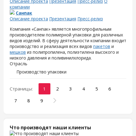
Описание проекта
Презентация
Пресс-релиз
О
компании
Санпак
Описание проекта
Презентация
Пресс-релиз
Компания «Санпак» является многопрофильным
производителем полимерной упаковки для различных
видов изделий. В сферу деятельности компании входит
производство и реализация всех видов
пакетов
и
мешков
из полипропилена, полиэтилена высокого и
низкого давления и поливинилхлорида.
Отрасль
Производство упаковки
Страницы:
1
2
3
4
5
6
7
8
9
Что производят наши клиенты