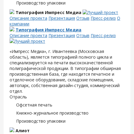
Производство упаковки
Типография Импресс Медиа
Описание проекта
Презентация
Отзыв
Пресс-релиз
О
компании
Типография Импресс Медиа
Описание проекта
Презентация
Отзыв
Пресс-релиз
«Импресс Медиа», г. Ивантеевка (Московская
область), является типографией полного цикла и
специализируется на печати высококачественной
полиграфической продукции. В типографии обширная
производственная база, где находится печатное и
отделочное оборудование, складские помещения,
автопарк, собственная дизайн-студия, коммерческий
отдел.
Отрасль
Офсетная печать
Книжно-журнальное производство
Производство упаковки
Алиот