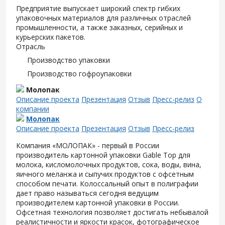
Предприятие выпускает широкий спектр гибких
упаковочных материалов для различных отраслей
промышленности, а также заказных, серийных и
курьерских пакетов.
Отрасль
Производство упаковки
Производство гофроупаковки
Молопак
Описание проекта
Презентация
Отзыв
Пресс-релиз
О
компании
Молопак
Описание проекта
Презентация
Отзыв
Пресс-релиз
Компания «МОЛОПАК» - первый в России
производитель картонной упаковки Gable Top для
молока, кисломолочных продуктов, сока, воды, вина,
яичного меланжа и сыпучих продуктов с офсетным
способом печати. Колоссальный опыт в полиграфии
дает право называться сегодня ведущим
производителем картонной упаковки в России.
Офсетная технология позволяет достигать небывалой
реалистичности и яркости красок, фотографическое