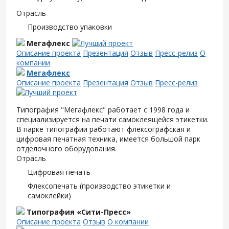
Отрасль
Производство упаковки
Мегафлекс
Описание проекта
Презентация
Отзыв
Пресс-релиз
О
компании
Мегафлекс
Описание проекта
Презентация
Отзыв
Пресс-релиз
Типография "Мегафлекс" работает с 1998 года и
специализируется на печати самоклеящейся этикетки.
В парке типографии работают флексографская и
цифровая печатная техника, имеется большой парк
отделочного оборудования.
Отрасль
Цифровая печать
Флексопечать (производство этикетки и
самоклейки)
Типография «Сити-Пресс»
Описание проекта
Отзыв
О компании