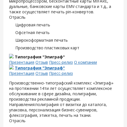
микропроцессором, бесконтактные карты MIFARE,
дуальные, банковские карты EMV-стандарта и т.д., а
также осуществляет печать pin-конвертов.
Отрасль
Цифровая печать
Офсетная печать
Широкоформатная печать
Производство пластиковых карт
Типография "Эпиграф"
Презентация
Отзыв
Пресс-релиз
О компании
Типография "Эпиграф"
Презентация
Отзыв
Пресс-релиз
Производственно-типографский комплекс «Эпиграф»
на протяжении 14ти лет осуществляет комплексное
обслуживание в сфере дизайна, полиграфии,
производства рекламной продукции.
Направления:полиграфия от визитки до каталога,
упаковка, персонализация бизнес-сувениров,
флексография, этикетка, печать на ткани.
Отрасль