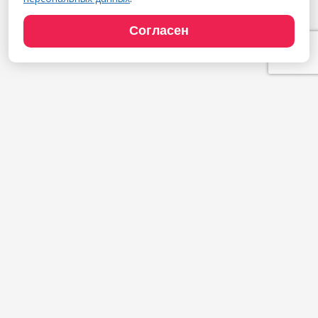
Согласен
Продукты
1С:Полиграфия
1С:Издательство
1С:Фотоуслуги
Сайт типографии
Демодоступ