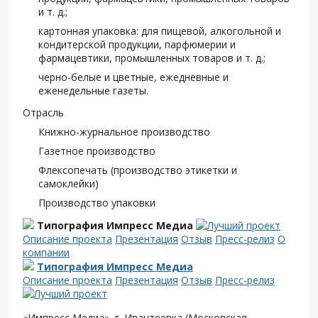
и т. д.;
картонная упаковка: для пищевой, алкогольной и
кондитерской продукции, парфюмерии и
фармацевтики, промышленных товаров и т. д.;
черно-белые и цветные, ежедневные и
еженедельные газеты.
Отрасль
Книжно-журнальное производство
Газетное производство
Флексопечать (производство этикетки и
самоклейки)
Производство упаковки
Типография Импресс Медиа
Описание проекта
Презентация
Отзыв
Пресс-релиз
О
компании
Типография Импресс Медиа
Описание проекта
Презентация
Отзыв
Пресс-релиз
«Импресс Медиа», г. Ивантеевка (Московская