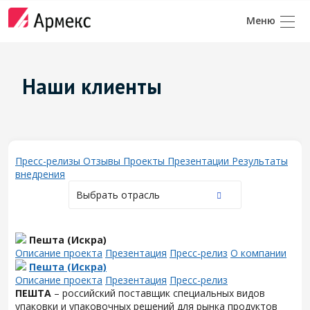
Наши клиенты
Пресс-релизы
Отзывы
Проекты
Презентации
Результаты
внедрения
Выбрать отрасль
Пешта (Искра)
Описание проекта
Презентация
Пресс-релиз
О компании
Пешта (Искра)
Описание проекта
Презентация
Пресс-релиз
ПЕШТА
– российский поставщик специальных видов
упаковки и упаковочных решений для рынка продуктов