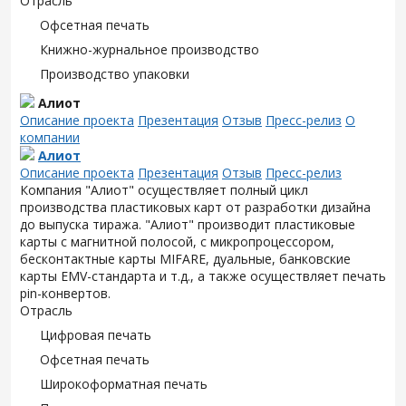
Отрасль
Офсетная печать
Книжно-журнальное производство
Производство упаковки
Алиот
Описание проекта
Презентация
Отзыв
Пресс-релиз
О
компании
Алиот
Описание проекта
Презентация
Отзыв
Пресс-релиз
Компания "Алиот" осуществляет полный цикл
производства пластиковых карт от разработки дизайна
до выпуска тиража. "Алиот" производит пластиковые
карты с магнитной полосой, с микропроцессором,
бесконтактные карты MIFARE, дуальные, банковские
карты EMV-стандарта и т.д., а также осуществляет печать
pin-конвертов.
Отрасль
Цифровая печать
Офсетная печать
Широкоформатная печать