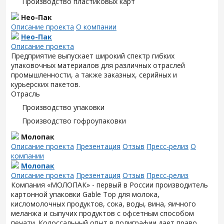
Производство пластиковых карт
Нео-Пак
Описание проекта
О компании
Нео-Пак
Описание проекта
Предприятие выпускает широкий спектр гибких
упаковочных материалов для различных отраслей
промышленности, а также заказных, серийных и
курьерских пакетов.
Отрасль
Производство упаковки
Производство гофроупаковки
Молопак
Описание проекта
Презентация
Отзыв
Пресс-релиз
О
компании
Молопак
Описание проекта
Презентация
Отзыв
Пресс-релиз
Компания «МОЛОПАК» - первый в России производитель
картонной упаковки Gable Top для молока,
кисломолочных продуктов, сока, воды, вина, яичного
меланжа и сыпучих продуктов с офсетным способом
печати. Колоссальный опыт в полиграфии дает право