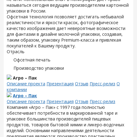
называться сегодня ведущим производителем картонной
упаковки в России.
Офсетная технология позволяет достигать небывалой
реалистичности и яркости красок, фотографическое
качество изображения дает невероятные возможности
для фантазии в дизайне молочной упаковки, создавая,
таким образом, упаковку Premium-класса и привлекая
покупателей к Вашему продукту.
Отрасль
Офсетная печать
Производство упаковки
Агро – Пак
Описание проекта
Презентация
Отзыв
Пресс-релиз
О
компании
Агро – Пак
Описание проекта
Презентация
Отзыв
Пресс-релиз
Компания «Агро – Пак» с 1997 года полностью
обеспечивает потребности в маркированной таре и
упаковке большинства производителей пищевых
продуктов, товаров бытовой химии и ликеро-водочных
изделий. Основными направлениями деятельности
предприятия являются: производство пластиковых