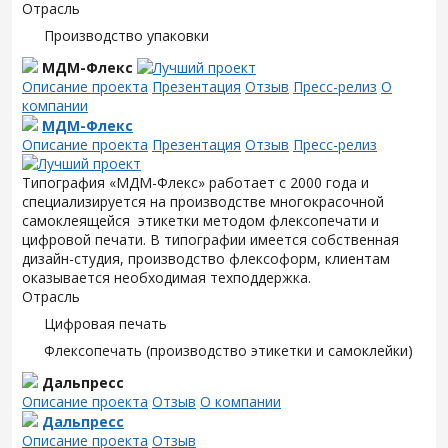
Отрасль
Производство упаковки
МДМ-Флекс
Описание проекта
Презентация
Отзыв
Пресс-релиз
О
компании
МДМ-Флекс
Описание проекта
Презентация
Отзыв
Пресс-релиз
Типография «МДМ-Флекс» работает с 2000 года и
специализируется на производстве многокрасочной
самоклеящейся этикетки методом флексопечати и
цифровой печати. В типографии имеется собственная
дизайн-студия, производство флексоформ, клиентам
оказывается необходимая техподдержка.
Отрасль
Цифровая печать
Флексопечать (производство этикетки и самоклейки)
Дальпресс
Описание проекта
Отзыв
О компании
Дальпресс
Описание проекта
Отзыв