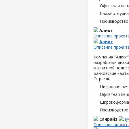
Офсетная печ
Книжно-журна
Производство
Алиот
Описание проект
Алиот
Описание проект
Компания "Алиот"
разработки дизай
магнитной полосо
банковские карты
Отрасль
Цифровая печ
Офсетная печ
Широкоформат
Производство
Санрайз
Описание проект