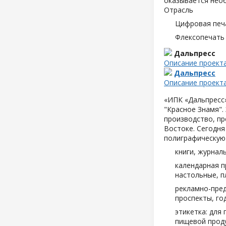
оказывается нео
Отрасль
Цифровая печ
Флексопечать 
Дальпресс
Описание проект
Дальпресс
Описание проект
«ИПК «Дальпресс»
"Красное Знамя".
производство, пр
Востоке. Сегодня
полиграфическую
книги, журнал
календарная п
настольные, п
рекламно-пред
проспекты, год
этикетка: для
пищевой проду