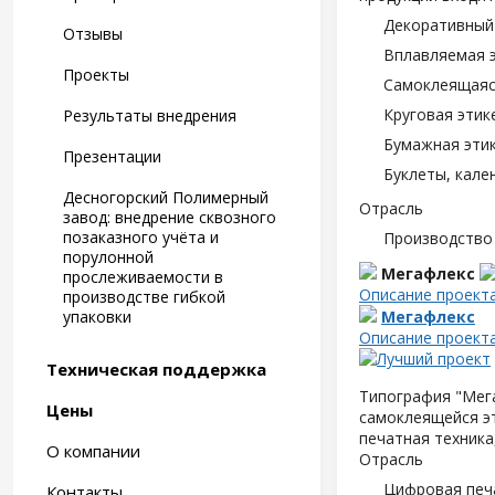
Декоративный 
Отзывы
Вплавляемая э
Проекты
Самоклеящаяся
Круговая этик
Результаты внедрения
Бумажная этик
Презентации
Буклеты, кале
Десногорский Полимерный
Отрасль
завод: внедрение сквозного
позаказного учёта и
Производство
порулонной
Мегафлекс
прослеживаемости в
Описание проект
производстве гибкой
упаковки
Мегафлекс
Описание проект
Техническая поддержка
Типография "Мега
Цены
самоклеящейся э
печатная техника
О компании
Отрасль
Цифровая печ
Контакты