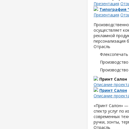
Презентация
Отз
Типография 
Презентация
Отз
Производственно
осуществляет ком
рекламной продук
персонализация б
Отрасль
Флексопечать 
Производство
Производство
Принт Салон
Описание проект
Принт Салон
Описание проект
«Принт Салон» —
спектр услуг по 
современных техн
ручки, зонты, те
Отрасль