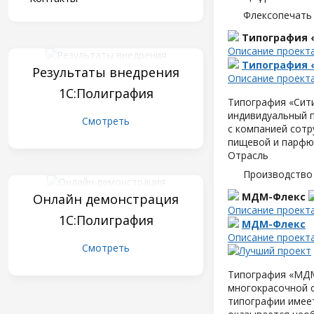
Флексопечать 
Типография 
Описание проект
Типография 
Результаты внедрения
Описание проект
1С:Полиграфия
Типография «Сити
индивидуальный п
Смотреть
с компанией сот
пищевой и парфю
Отрасль
Производство
МДМ-Флекс
Онлайн демонстрация
Описание проект
1С:Полиграфия
МДМ-Флекс
Описание проект
Смотреть
Типография «МДМ-
многокрасочной 
типографии имеет