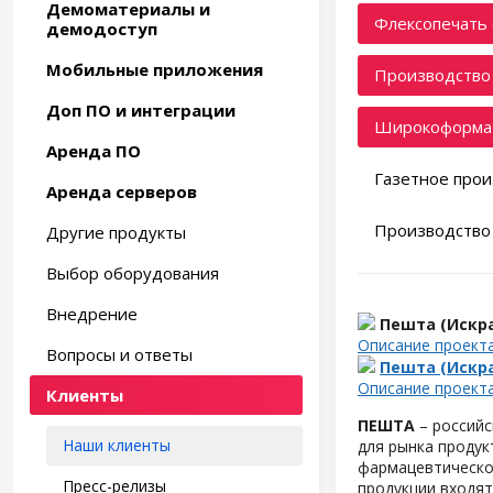
Демоматериалы и
Флексопечать 
демодоступ
Мобильные приложения
Производство 
Доп ПО и интеграции
Широкоформат
Аренда ПО
Газетное прои
Аренда серверов
Производство 
Другие продукты
Выбор оборудования
Внедрение
Пешта (Искр
Описание проект
Вопросы и ответы
Пешта (Искр
Описание проект
Клиенты
ПЕШТА
– российс
Наши клиенты
для рынка продук
фармацевтическо
Пресс-релизы
продукции входят