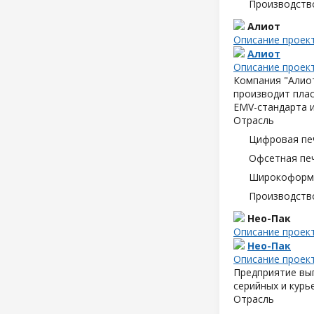
Производств
Алиот
Описание проек
Алиот
Описание проек
Компания "Алиот
производит плас
EMV-стандарта и
Отрасль
Цифровая пе
Офсетная пе
Широкоформа
Производств
Нео-Пак
Описание проек
Нео-Пак
Описание проек
Предприятие вып
серийных и курь
Отрасль