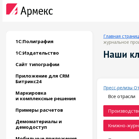
Главная страни
1С:Полиграфия
журнальное прои
Наши к
1С:Издательство
Сайт типографии
Приложение для CRM
Битрикс24
Пресс-релизы
О
Маркировка
Все отрасли
и комплексные решения
Примеры расчетов
Производство
Демоматериалы и
Книжно-журн
демодоступ
Мобильные приложения