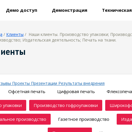
Демо доступ
Демонстрация
Техническа
ца
/
Клиенты
/ Наши клиенты. Производство упаковки; Производ
зводство; Издательская деятельность; Печать на ткани.
лиенты
тзывы
Проекты
Презентации
Результаты внедрения
Офсетная печать
Цифровая печать
Флексопеча
 упаковки
Производство гофроупаковки
Широкофо
альное производство
Газетное производство
Изда