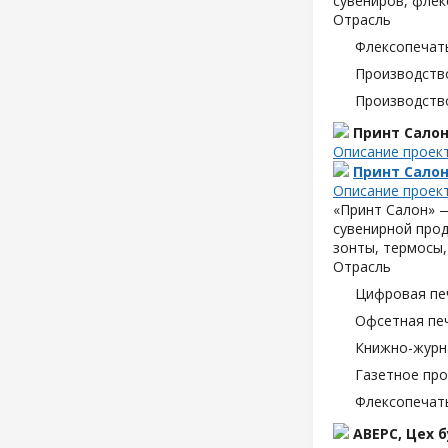
сувениров, флек
Отрасль
Флексопечать
Производств
Производств
Принт Сало
Описание проек
Принт Сало
Описание проек
«Принт Салон» —
сувенирной прод
зонты, термосы,
Отрасль
Цифровая пе
Офсетная пе
Книжно-журн
Газетное пр
Флексопечать
АВЕРС, Цех 