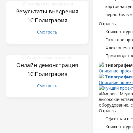
картонная уп
Результаты внедрения
черно-белые 
1С:Полиграфия
Отрасль
Книжно-журн
Смотреть
Газетное пр
Флексопечать
Производств
Онлайн демонстрация
Типография
Описание проек
1С:Полиграфия
Типография
Описание проек
Смотреть
«Импресс Медиа»
высококачествен
оборудование, с
Отрасль
Офсетная пе
Книжно-журн