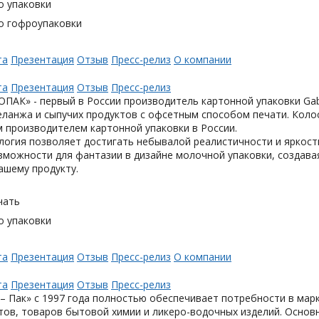
о упаковки
о гофроупаковки
та
Презентация
Отзыв
Пресс-релиз
О компании
та
Презентация
Отзыв
Пресс-релиз
АК» - первый в России производитель картонной упаковки Gabl
еланжа и сыпучих продуктов с офсетным способом печати. Коло
 производителем картонной упаковки в России.
логия позволяет достигать небывалой реалистичности и яркост
можности для фантазии в дизайне молочной упаковки, создавая
ашему продукту.
чать
о упаковки
та
Презентация
Отзыв
Пресс-релиз
О компании
та
Презентация
Отзыв
Пресс-релиз
– Пак» с 1997 года полностью обеспечивает потребности в мар
тов, товаров бытовой химии и ликеро-водочных изделий. Основ