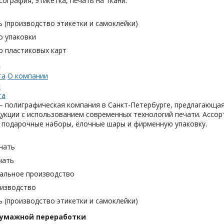
сография, этикетка, печать на ткани.
 (производство этикетки и самоклейки)
о упаковки
о пластиковых карт
н
та
О компании
н
та
 полиграфическая компания в Санкт-Петербурге, предлагающая
укции с использованием современных технологий печати. Ассор
 подарочные наборы, ёлочные шары и фирменную упаковку.
чать
чать
альное производство
оизводство
 (производство этикетки и самоклейки)
бумажной переработки