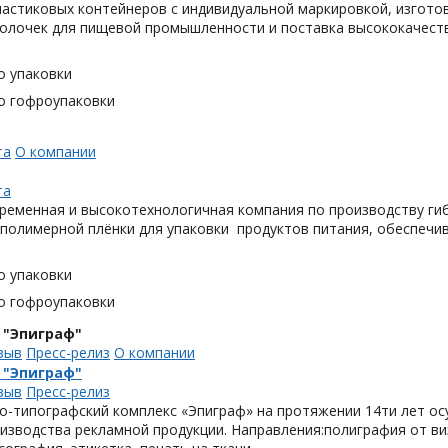
астиковых контейнеров с индивидуальной маркировкой, изгото
олочек для пищевой промышленности и поставка высококачеств
о упаковки
о гофроупаковки
та
О компании
та
ременная и высокотехнологичная компания по производству гиб
 полимерной плёнки для упаковки продуктов питания, обеспечи
о упаковки
о гофроупаковки
 "Эпиграф"
зыв
Пресс-релиз
О компании
 "Эпиграф"
зыв
Пресс-релиз
о-типографский комплекс «Эпиграф» на протяжении 14ти лет ос
изводства рекламной продукции. Направления:полиграфия от виз