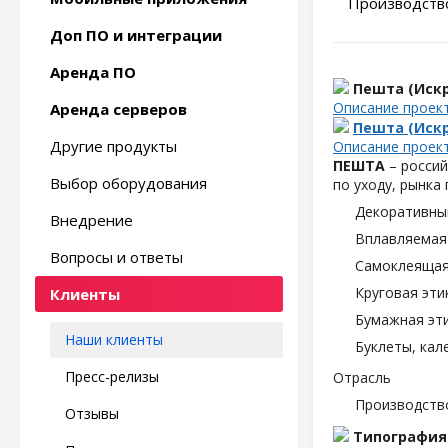
Производство
Доп ПО и интеграции
Аренда ПО
Пешта (Искр
Описание проек
Аренда серверов
Пешта (Искр
Другие продукты
Описание проек
ПЕШТА
– россий
Выбор оборудования
по уходу, рынка
Декоративны
Внедрение
Вплавляемая 
Вопросы и ответы
Самоклеящаяс
Круговая эти
Клиенты
Бумажная эти
Наши клиенты
Буклеты, кал
Пресс-релизы
Отрасль
Производств
Отзывы
Типография