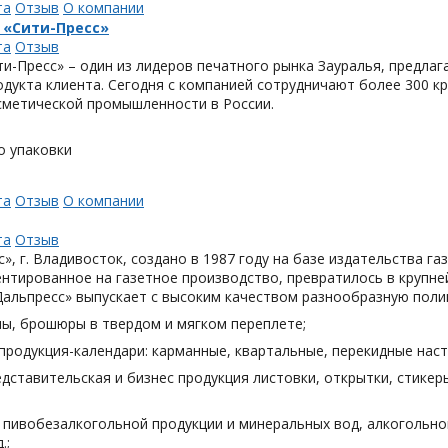
та
Отзыв
О компании
 «Сити-Пресс»
та
Отзыв
и-Пресс» – один из лидеров печатного рынка Зауралья, предла
одукта клиента. Сегодня с компанией сотрудничают более 300 
метической промышленности в России.
о упаковки
та
Отзыв
О компании
та
Отзыв
», г. Владивосток, создано в 1987 году на базе издательства га
нтированное на газетное производство, превратилось в крупн
Дальпресс» выпускает с высоким качеством разнообразную поли
лы, брошюры в твердом и мягком переплете;
продукция-календари: карманные, квартальные, перекидные наст
дставительская и бизнес продукция листовки, открытки, стикеры
я пивобезалкогольной продукции и минеральных вод, алкогольн
.;