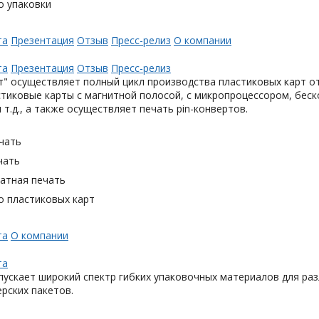
о упаковки
та
Презентация
Отзыв
Пресс-релиз
О компании
та
Презентация
Отзыв
Пресс-релиз
" осуществляет полный цикл производства пластиковых карт от
тиковые карты с магнитной полосой, с микропроцессором, беск
 т.д., а также осуществляет печать pin-конвертов.
чать
чать
тная печать
о пластиковых карт
та
О компании
та
ускает широкий спектр гибких упаковочных материалов для раз
ерских пакетов.