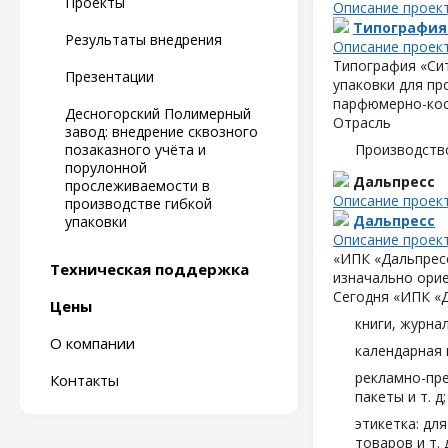
Проекты
Описание проек
Типография
Результаты внедрения
Описание проек
Типография «Сит
Презентации
упаковки для пр
парфюмерно-кос
Десногорский Полимерный
Отрасль
завод: внедрение сквозного
позаказного учёта и
Производств
порулонной
Дальпресс
прослеживаемости в
Описание проек
производстве гибкой
Дальпресс
упаковки
Описание проек
«ИПК «Дальпресс
Техническая поддержка
изначально орие
Сегодня «ИПК «
Цены
книги, журна
О компании
календарная 
рекламно-пре
Контакты
пакеты и т. д;
этикетка: дл
товаров и т. д