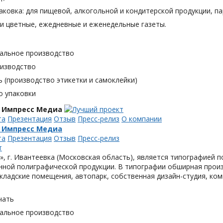
аковка: для пищевой, алкогольной и кондитерской продукции, п
и цветные, ежедневные и еженедельные газеты.
альное производство
оизводство
 (производство этикетки и самоклейки)
о упаковки
 Импресс Медиа
та
Презентация
Отзыв
Пресс-релиз
О компании
 Импресс Медиа
та
Презентация
Отзыв
Пресс-релиз
, г. Ивантеевка (Московская область), является типографией п
ной полиграфической продукции. В типографии обширная произ
кладские помещения, автопарк, собственная дизайн-студия, ком
чать
альное производство