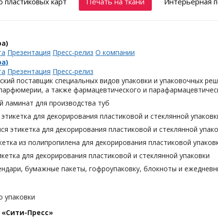
 пластиковых карт
Печать на ткани
Интерьерная п
а)
та
Презентация
Пресс-релиз
О компании
а)
та
Презентация
Пресс-релиз
ский поставщик специальных видов упаковки и упаковочных реш
 парфюмерии, а также фармацевтического и парафармацевтическ
й ламинат для производства туб
этикетка для декорирования пластиковой и стеклянной упаковк
я этикетка для декорирования пластиковой и стеклянной упак
кетка из полипропилена для декорирования пластиковой упаков
кетка для декорирования пластиковой и стеклянной упаковки
ендари, бумажные пакеты, гофроупаковку, блокноты и ежедневн
о упаковки
 «Сити-Пресс»