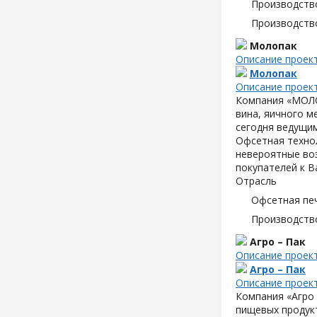
Производств
Производств
Молопак
Описание проек
Молопак
Описание проек
Компания «МОЛОП
вина, яичного м
сегодня ведущим
Офсетная техно
невероятные воз
покупателей к В
Отрасль
Офсетная пе
Производств
Агро – Пак
Описание проек
Агро – Пак
Описание проек
Компания «Агро 
пищевых продук