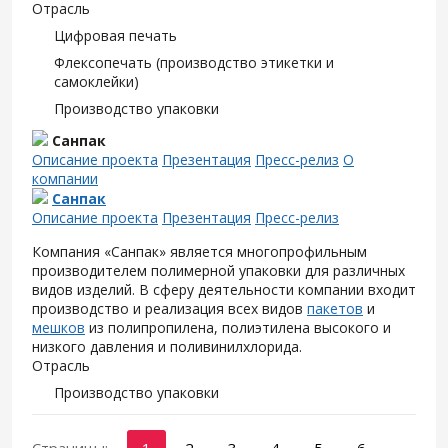
Отрасль
Цифровая печать
Флексопечать (производство этикетки и
самоклейки)
Производство упаковки
Санпак
Описание проекта
Презентация
Пресс-релиз
О
компании
Санпак
Описание проекта
Презентация
Пресс-релиз
Компания «Санпак» является многопрофильным
производителем полимерной упаковки для различных
видов изделий. В сферу деятельности компании входит
производство и реализация всех видов
пакетов
и
мешков
из полипропилена, полиэтилена высокого и
низкого давления и поливинилхлорида.
Отрасль
Производство упаковки