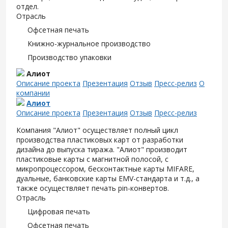
отдел.
Отрасль
Офсетная печать
Книжно-журнальное производство
Производство упаковки
Алиот
Описание проекта
Презентация
Отзыв
Пресс-релиз
О
компании
Алиот
Описание проекта
Презентация
Отзыв
Пресс-релиз
Компания "Алиот" осуществляет полный цикл
производства пластиковых карт от разработки
дизайна до выпуска тиража. "Алиот" производит
пластиковые карты с магнитной полосой, с
микропроцессором, бесконтактные карты MIFARE,
дуальные, банковские карты EMV-стандарта и т.д., а
также осуществляет печать pin-конвертов.
Отрасль
Цифровая печать
Офсетная печать