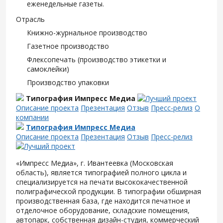
еженедельные газеты.
Отрасль
Книжно-журнальное производство
Газетное производство
Флексопечать (производство этикетки и
самоклейки)
Производство упаковки
Типография Импресс Медиа
Описание проекта
Презентация
Отзыв
Пресс-релиз
О
компании
Типография Импресс Медиа
Описание проекта
Презентация
Отзыв
Пресс-релиз
«Импресс Медиа», г. Ивантеевка (Московская
область), является типографией полного цикла и
специализируется на печати высококачественной
полиграфической продукции. В типографии обширная
производственная база, где находится печатное и
отделочное оборудование, складские помещения,
автопарк, собственная дизайн-студия, коммерческий