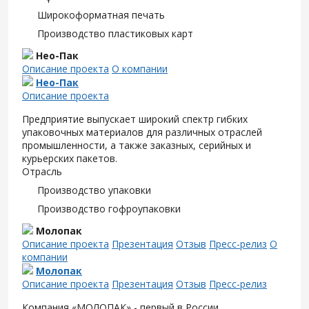
Широкоформатная печать
Производство пластиковых карт
Нео-Пак
Описание проекта
О компании
Нео-Пак
Описание проекта
Предприятие выпускает широкий спектр гибких
упаковочных материалов для различных отраслей
промышленности, а также заказных, серийных и
курьерских пакетов.
Отрасль
Производство упаковки
Производство гофроупаковки
Молопак
Описание проекта
Презентация
Отзыв
Пресс-релиз
О
компании
Молопак
Описание проекта
Презентация
Отзыв
Пресс-релиз
Компания «МОЛОПАК» - первый в России