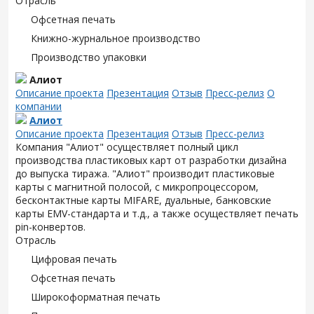
Отрасль
Офсетная печать
Книжно-журнальное производство
Производство упаковки
Алиот
Описание проекта
Презентация
Отзыв
Пресс-релиз
О
компании
Алиот
Описание проекта
Презентация
Отзыв
Пресс-релиз
Компания "Алиот" осуществляет полный цикл
производства пластиковых карт от разработки дизайна
до выпуска тиража. "Алиот" производит пластиковые
карты с магнитной полосой, с микропроцессором,
бесконтактные карты MIFARE, дуальные, банковские
карты EMV-стандарта и т.д., а также осуществляет печать
pin-конвертов.
Отрасль
Цифровая печать
Офсетная печать
Широкоформатная печать