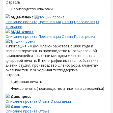
Отрасль
Производство упаковки
МДМ-Флекс
Описание проекта
Презентация
Отзыв
Пресс-релиз
О
компании
МДМ-Флекс
Описание проекта
Презентация
Отзыв
Пресс-релиз
Типография «МДМ-Флекс» работает с 2000 года и
специализируется на производстве многокрасочной
самоклеящейся этикетки методом флексопечати и
цифровой печати. В типографии имеется собственная
дизайн-студия, производство флексоформ, клиентам
оказывается необходимая техподдержка.
Отрасль
Цифровая печать
Флексопечать (производство этикетки и самоклейки)
Дальпресс
Описание проекта
Отзыв
О компании
Дальпресс
Описание проекта
Отзыв