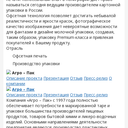
называться сегодня ведущим производителем картонной
упаковки в России.
Офсетная технология позволяет достигать небывалой
реалистичности и яркости красок, фотографическое
качество изображения дает невероятные возможности
для фантазии в дизайне молочной упаковки, создавая,
таким образом, упаковку Premium-класса и привлекая
покупателей к Вашему продукту.
Отрасль
Офсетная печать
Производство упаковки
Агро – Пак
Описание проекта
Презентация
Отзыв
Пресс-релиз
О
компании
Агро – Пак
Описание проекта
Презентация
Отзыв
Пресс-релиз
Компания «Агро – Пак» с 1997 года полностью
обеспечивает потребности в маркированной таре и
упаковке большинства производителей пищевых
продуктов, товаров бытовой химии и ликеро-водочных
изделий. Основными направлениями деятельности
предприятия являются: производство пластиковых