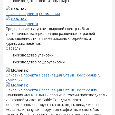
Производство пластиковых карт
Нео-Пак
Описание проекта
О компании
Нео-Пак
Описание проекта
Предприятие выпускает широкий спектр гибких
упаковочных материалов для различных отраслей
промышленности, а также заказных, серийных и
курьерских пакетов.
Отрасль
Производство упаковки
Производство гофроупаковки
Молопак
Описание проекта
Презентация
Отзыв
Пресс-релиз
О
компании
Молопак
Описание проекта
Презентация
Отзыв
Пресс-релиз
Компания «МОЛОПАК» - первый в России производитель
картонной упаковки Gable Top для молока,
кисломолочных продуктов, сока, воды, вина, яичного
меланжа и сыпучих продуктов с офсетным способом
печати. Колоссальный опыт в полиграфии дает право