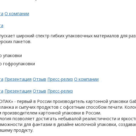
та
О компании
та
ускает широкий спектр гибких упаковочных материалов для раз
ерских пакетов.
о упаковки
о гофроупаковки
та
Презентация
Отзыв
Пресс-релиз
О компании
та
Презентация
Отзыв
Пресс-релиз
АК» - первый в России производитель картонной упаковки Gabl
еланжа и сыпучих продуктов с офсетным способом печати. Коло
 производителем картонной упаковки в России.
логия позволяет достигать небывалой реалистичности и яркост
можности для фантазии в дизайне молочной упаковки, создавая
ашему продукту.