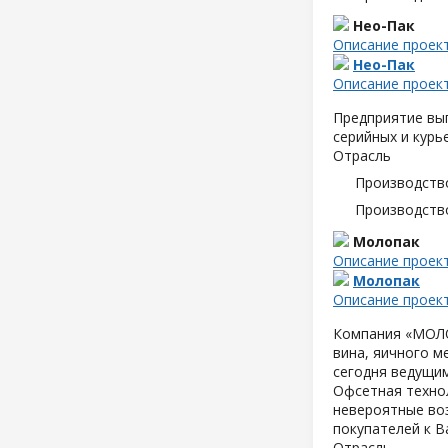
Нео-Пак
Описание проек
Нео-Пак
Описание проек
Предприятие вып
серийных и курь
Отрасль
Производств
Производств
Молопак
Описание проек
Молопак
Описание проек
Компания «МОЛОП
вина, яичного м
сегодня ведущим
Офсетная техно
невероятные воз
покупателей к В
Отрасль