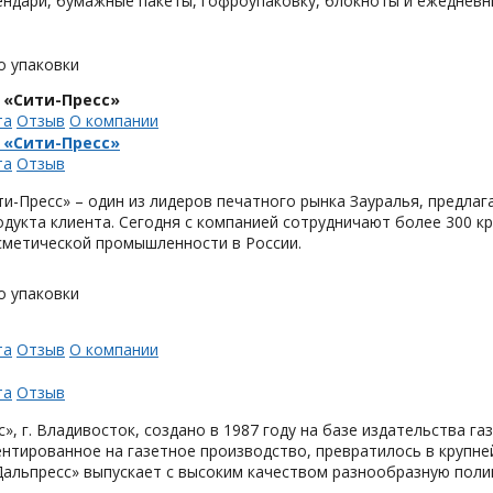
ендари, бумажные пакеты, гофроупаковку, блокноты и ежедневн
о упаковки
 «Сити-Пресс»
та
Отзыв
О компании
 «Сити-Пресс»
та
Отзыв
и-Пресс» – один из лидеров печатного рынка Зауралья, предла
одукта клиента. Сегодня с компанией сотрудничают более 300 
метической промышленности в России.
о упаковки
та
Отзыв
О компании
та
Отзыв
», г. Владивосток, создано в 1987 году на базе издательства га
нтированное на газетное производство, превратилось в крупн
Дальпресс» выпускает с высоким качеством разнообразную поли