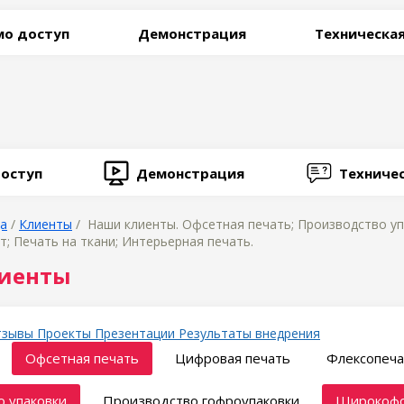
о доступ
Демонстрация
Техническа
оступ
Демонстрация
Техниче
ца
/
Клиенты
/ Наши клиенты. Офсетная печать; Производство у
т; Печать на ткани; Интерьерная печать.
иенты
тзывы
Проекты
Презентации
Результаты внедрения
Офсетная печать
Цифровая печать
Флексопеча
 упаковки
Производство гофроупаковки
Широкофо