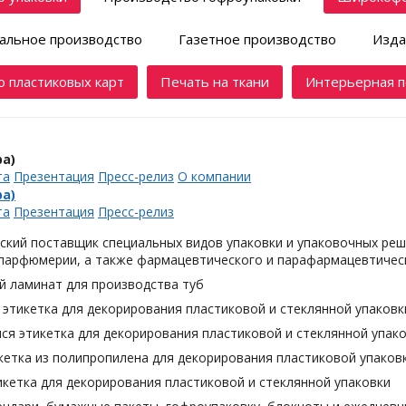
альное производство
Газетное производство
Изда
 пластиковых карт
Печать на ткани
Интерьерная п
а)
та
Презентация
Пресс-релиз
О компании
а)
та
Презентация
Пресс-релиз
ский поставщик специальных видов упаковки и упаковочных реш
 парфюмерии, а также фармацевтического и парафармацевтическ
й ламинат для производства туб
этикетка для декорирования пластиковой и стеклянной упаковк
я этикетка для декорирования пластиковой и стеклянной упак
кетка из полипропилена для декорирования пластиковой упаков
кетка для декорирования пластиковой и стеклянной упаковки