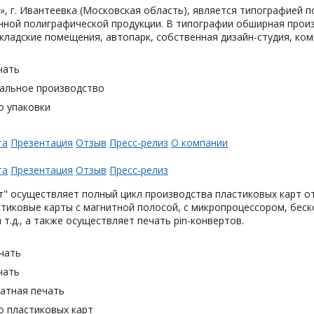
, г. Ивантеевка (Московская область), является типографией п
ной полиграфической продукции. В типографии обширная произ
кладские помещения, автопарк, собственная дизайн-студия, ком
чать
альное производство
о упаковки
та
Презентация
Отзыв
Пресс-релиз
О компании
та
Презентация
Отзыв
Пресс-релиз
" осуществляет полный цикл производства пластиковых карт от
тиковые карты с магнитной полосой, с микропроцессором, беск
 т.д., а также осуществляет печать pin-конвертов.
чать
чать
тная печать
о пластиковых карт