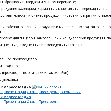
лы, брошюры в твердом и мягком переплете;
продукция-календари: карманные, квартальные, перекидные наст
дставительская и бизнес продукция листовки, открытки, стикеры
я пивобезалкогольной продукции и минеральных вод, алкогольн
.;
аковка: для пищевой, алкогольной и кондитерской продукции, п
и цветные, ежедневные и еженедельные газеты.
альное производство
оизводство
 (производство этикетки и самоклейки)
о упаковки
 Импресс Медиа
та
Презентация
Отзыв
Пресс-релиз
О компании
 Импресс Медиа
та
Презентация
Отзыв
Пресс-релиз