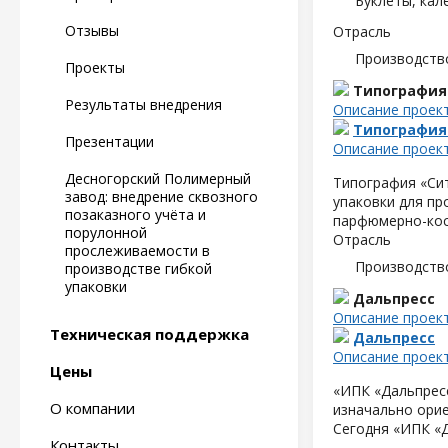
Буклеты, кал
Отзывы
Отрасль
Производств
Проекты
Типография
Результаты внедрения
Описание проек
Типография
Презентации
Описание проек
Десногорский Полимерный
Типография «Сит
завод: внедрение сквозного
упаковки для пр
позаказного учёта и
парфюмерно-кос
порулонной
Отрасль
прослеживаемости в
Производств
производстве гибкой
упаковки
Дальпресс
Описание проек
Техническая поддержка
Дальпресс
Описание проек
Цены
«ИПК «Дальпресс
О компании
изначально орие
Сегодня «ИПК «
Контакты