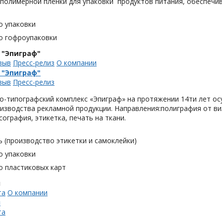
 полимерной плёнки для упаковки продуктов питания, обеспечи
о упаковки
о гофроупаковки
 "Эпиграф"
зыв
Пресс-релиз
О компании
 "Эпиграф"
зыв
Пресс-релиз
о-типографский комплекс «Эпиграф» на протяжении 14ти лет ос
изводства рекламной продукции. Направления:полиграфия от виз
сография, этикетка, печать на ткани.
 (производство этикетки и самоклейки)
о упаковки
о пластиковых карт
н
та
О компании
н
та