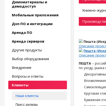
Демоматериалы и
демодоступ
Книжно-журн
Мобильные приложения
Производство
Доп ПО и интеграции
Аренда ПО
Аренда серверов
Пешта (Искр
Описание проек
Другие продукты
Пешта (Искр
Описание проек
Выбор оборудования
ПЕШТА
– россий
Внедрение
по уходу, рынка
Декоративны
Вопросы и ответы
Вплавляемая 
Клиенты
Самоклеящаяс
Круговая эти
Наши клиенты
Бумажная эти
Пресс-релизы