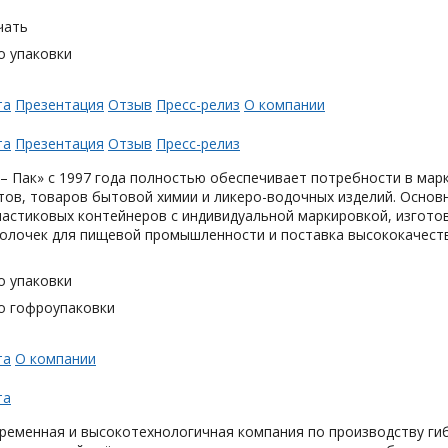
чать
о упаковки
та
Презентация
Отзыв
Пресс-релиз
О компании
та
Презентация
Отзыв
Пресс-релиз
– Пак» с 1997 года полностью обеспечивает потребности в мар
тов, товаров бытовой химии и ликеро-водочных изделий. Основ
астиковых контейнеров с индивидуальной маркировкой, изгото
олочек для пищевой промышленности и поставка высококачеств
о упаковки
о гофроупаковки
та
О компании
та
ременная и высокотехнологичная компания по производству гиб