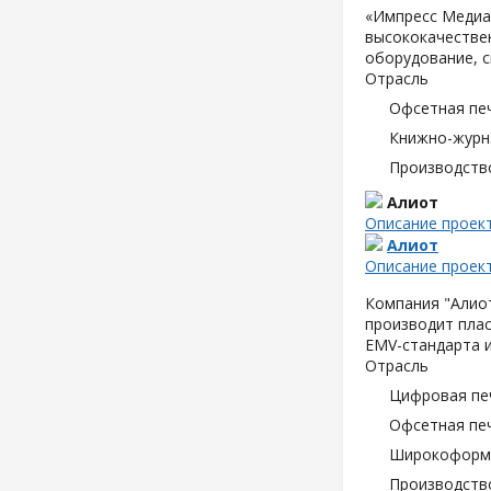
«Импресс Медиа»
высококачествен
оборудование, с
Отрасль
Офсетная пе
Книжно-журн
Производств
Алиот
Описание проек
Алиот
Описание проек
Компания "Алиот
производит плас
EMV-стандарта и
Отрасль
Цифровая пе
Офсетная пе
Широкоформа
Производств