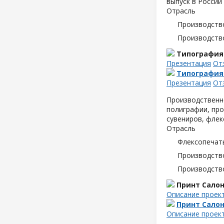
выпуск в России
Отрасль
Производств
Производств
Типография
Презентация
От
Типография
Презентация
От
Производственн
полиграфии, про
сувениров, флек
Отрасль
Флексопечать
Производств
Производств
Принт Сало
Описание проек
Принт Сало
Описание проек