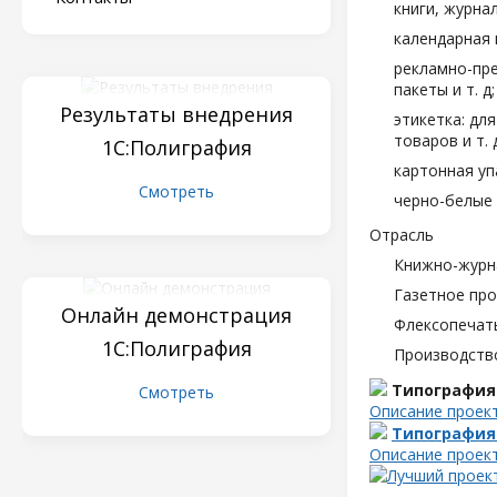
книги, журна
календарная 
рекламно-пре
пакеты и т. д;
Результаты внедрения
этикетка: дл
товаров и т. д
1С:Полиграфия
картонная уп
Смотреть
черно-белые 
Отрасль
Книжно-журн
Газетное пр
Онлайн демонстрация
Флексопечать
1С:Полиграфия
Производств
Типография
Смотреть
Описание проек
Типография
Описание проек