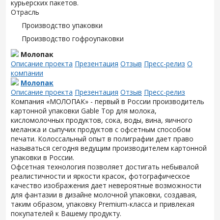
курьерских пакетов.
Отрасль
Производство упаковки
Производство гофроупаковки
Молопак
Описание проекта
Презентация
Отзыв
Пресс-релиз
О
компании
Молопак
Описание проекта
Презентация
Отзыв
Пресс-релиз
Компания «МОЛОПАК» - первый в России производитель
картонной упаковки Gable Top для молока,
кисломолочных продуктов, сока, воды, вина, яичного
меланжа и сыпучих продуктов с офсетным способом
печати. Колоссальный опыт в полиграфии дает право
называться сегодня ведущим производителем картонной
упаковки в России.
Офсетная технология позволяет достигать небывалой
реалистичности и яркости красок, фотографическое
качество изображения дает невероятные возможности
для фантазии в дизайне молочной упаковки, создавая,
таким образом, упаковку Premium-класса и привлекая
покупателей к Вашему продукту.