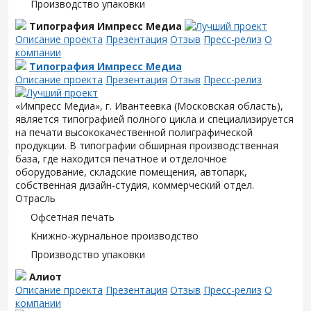
Производство упаковки
Типография Импресс Медиа
Описание проекта
Презентация
Отзыв
Пресс-релиз
О
компании
Типография Импресс Медиа
Описание проекта
Презентация
Отзыв
Пресс-релиз
«Импресс Медиа», г. Ивантеевка (Московская область),
является типографией полного цикла и специализируется
на печати высококачественной полиграфической
продукции. В типографии обширная производственная
база, где находится печатное и отделочное
оборудование, складские помещения, автопарк,
собственная дизайн-студия, коммерческий отдел.
Отрасль
Офсетная печать
Книжно-журнальное производство
Производство упаковки
Алиот
Описание проекта
Презентация
Отзыв
Пресс-релиз
О
компании