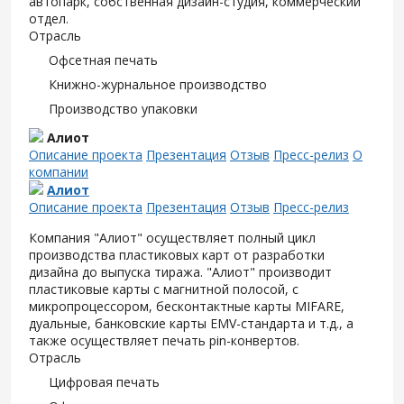
автопарк, собственная дизайн-студия, коммерческий
отдел.
Отрасль
Офсетная печать
Книжно-журнальное производство
Производство упаковки
Алиот
Описание проекта
Презентация
Отзыв
Пресс-релиз
О
компании
Алиот
Описание проекта
Презентация
Отзыв
Пресс-релиз
Компания "Алиот" осуществляет полный цикл
производства пластиковых карт от разработки
дизайна до выпуска тиража. "Алиот" производит
пластиковые карты с магнитной полосой, с
микропроцессором, бесконтактные карты MIFARE,
дуальные, банковские карты EMV-стандарта и т.д., а
также осуществляет печать pin-конвертов.
Отрасль
Цифровая печать