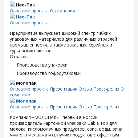
Нео-Пак
Описание проекта
О компании
Нео-Пак
Описание проекта
Предприятие выпускает широкий спектр гибких
упаковочных материалов для различных отраслей
промышленности, а также заказных, серийных и
курьерских пакетов.
Отрасль
Производство упаковки
Производство гофроупаковки
Молопак
Описание проекта
Презентация
Отзыв
Пресс-релиз
О
компании
Молопак
Описание проекта
Презентация
Отзыв
Пресс-релиз
Компания «МОЛОПАК» - первый в России
производитель картонной упаковки Gable Top для
молока, кисломолочных продуктов, сока, воды, вина,
яичного меланжа и сыпучих продуктов с офсетным