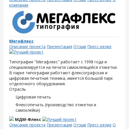
компании
Мегафлекс
Описание проекта
Презентация
Отзыв
Пресс-релиз
Типография "Мегафлекс" работает с 1998 года и
специализируется на печати самоклеящейся этикетки.
В парке типографии работают флексографская и
цифровая печатная техника, имеется большой парк
отделочного оборудования.
Отрасль
Цифровая печать
Флексопечать (производство этикетки и
самоклейки)
МДМ-Флекс
Описание проекта
Презентация
Отзыв
Пресс-релиз
О