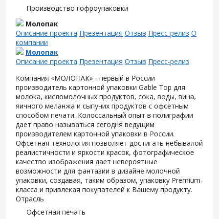
Производство гофроупаковки
Молопак
Описание проекта
Презентация
Отзыв
Пресс-релиз
О
компании
Молопак
Описание проекта
Презентация
Отзыв
Пресс-релиз
Компания «МОЛОПАК» - первый в России
производитель картонной упаковки Gable Top для
молока, кисломолочных продуктов, сока, воды, вина,
яичного меланжа и сыпучих продуктов с офсетным
способом печати. Колоссальный опыт в полиграфии
дает право называться сегодня ведущим
производителем картонной упаковки в России.
Офсетная технология позволяет достигать небывалой
реалистичности и яркости красок, фотографическое
качество изображения дает невероятные
возможности для фантазии в дизайне молочной
упаковки, создавая, таким образом, упаковку Premium-
класса и привлекая покупателей к Вашему продукту.
Отрасль
Офсетная печать