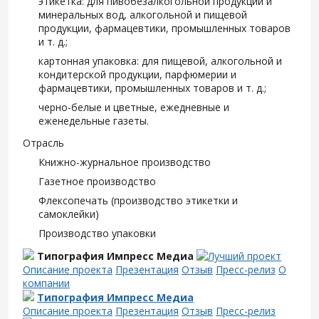
этикетка: для пивобезалкогольной продукции и
минеральных вод, алкогольной и пищевой
продукции, фармацевтики, промышленных товаров
и т. д.;
картонная упаковка: для пищевой, алкогольной и
кондитерской продукции, парфюмерии и
фармацевтики, промышленных товаров и т. д.;
черно-белые и цветные, ежедневные и
еженедельные газеты.
Отрасль
Книжно-журнальное производство
Газетное производство
Флексопечать (производство этикетки и
самоклейки)
Производство упаковки
Типография Импресс Медиа
Описание проекта
Презентация
Отзыв
Пресс-релиз
О
компании
Типография Импресс Медиа
Описание проекта
Презентация
Отзыв
Пресс-релиз