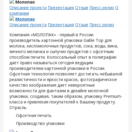
Молопак
Описание проекта
Презентация
Отзыв
Пресс-релиз
О
компании
Молопак
Описание проекта
Презентация
Отзыв
Пресс-релиз
Компания «МОЛОПАК» - первый в России
производитель картонной упаковки Gable Top для
молока, кисломолочных продуктов, сока, воды, вина,
яичного меланжа и сыпучих продуктов с офсетным
способом печати. Колоссальный опыт в полиграфии
дает право называться сегодня ведущим
производителем картонной упаковки в России.
Офсетная технология позволяет достигать небывалой
реалистичности и яркости красок, фотографическое
качество изображения дает невероятные
возможности для фантазии в дизайне молочной
упаковки, создавая, таким образом, упаковку Premium-
класса и привлекая покупателей к Вашему продукту.
Отрасль
Офсетная печать
Производство упаковки