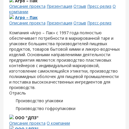
Агро – Пак
Описание проекта
Презентация
Отзыв
Пресс-релиз
О
компании
Агро – Пак
Описание проекта
Презентация
Отзыв
Пресс-релиз
Компания «Агро – Пак» с 1997 года полностью
обеспечивает потребности в маркированной таре и
упаковке большинства производителей пищевых
продуктов, товаров бытовой химии и ликеро-водочных
изделий. Основными направлениями деятельности
предприятия являются: производство пластиковых
контейнеров с индивидуальной маркировкой,
изготовление самоклеящейся этикетки, производство
полиамидных оболочек для пищевой промышленности
и поставка высококачественных ингредиентов для
производств.
Отрасль
Производство упаковки
Производство гофроупаковки
ООО "ДПЗ"
Описание проекта
О компании
ООО "ДПЗ"