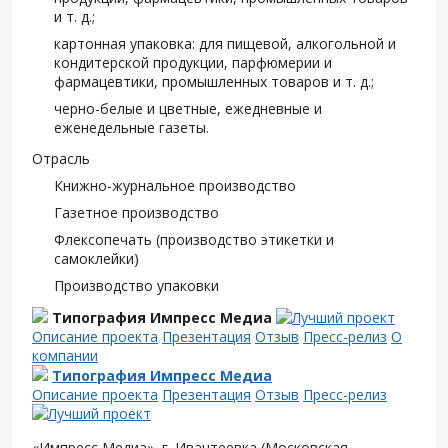
и т. д.;
картонная упаковка: для пищевой, алкогольной и
кондитерской продукции, парфюмерии и
фармацевтики, промышленных товаров и т. д.;
черно-белые и цветные, ежедневные и
еженедельные газеты.
Отрасль
Книжно-журнальное производство
Газетное производство
Флексопечать (производство этикетки и
самоклейки)
Производство упаковки
Типография Импресс Медиа
Описание проекта
Презентация
Отзыв
Пресс-релиз
О
компании
Типография Импресс Медиа
Описание проекта
Презентация
Отзыв
Пресс-релиз
«Импресс Медиа», г. Ивантеевка (Московская