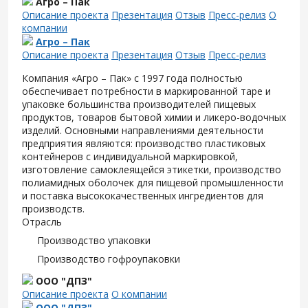
Агро – Пак
Описание проекта
Презентация
Отзыв
Пресс-релиз
О
компании
Агро – Пак
Описание проекта
Презентация
Отзыв
Пресс-релиз
Компания «Агро – Пак» с 1997 года полностью
обеспечивает потребности в маркированной таре и
упаковке большинства производителей пищевых
продуктов, товаров бытовой химии и ликеро-водочных
изделий. Основными направлениями деятельности
предприятия являются: производство пластиковых
контейнеров с индивидуальной маркировкой,
изготовление самоклеящейся этикетки, производство
полиамидных оболочек для пищевой промышленности
и поставка высококачественных ингредиентов для
производств.
Отрасль
Производство упаковки
Производство гофроупаковки
ООО "ДПЗ"
Описание проекта
О компании
ООО "ДПЗ"