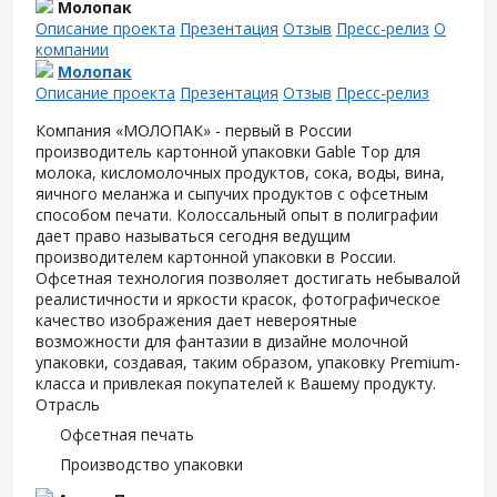
Молопак
Описание проекта
Презентация
Отзыв
Пресс-релиз
О
компании
Молопак
Описание проекта
Презентация
Отзыв
Пресс-релиз
Компания «МОЛОПАК» - первый в России
производитель картонной упаковки Gable Top для
молока, кисломолочных продуктов, сока, воды, вина,
яичного меланжа и сыпучих продуктов с офсетным
способом печати. Колоссальный опыт в полиграфии
дает право называться сегодня ведущим
производителем картонной упаковки в России.
Офсетная технология позволяет достигать небывалой
реалистичности и яркости красок, фотографическое
качество изображения дает невероятные
возможности для фантазии в дизайне молочной
упаковки, создавая, таким образом, упаковку Premium-
класса и привлекая покупателей к Вашему продукту.
Отрасль
Офсетная печать
Производство упаковки