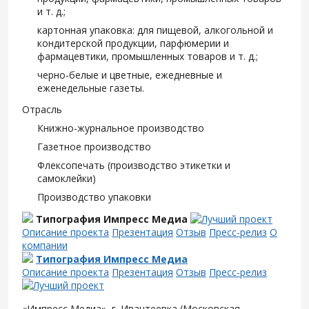
и т. д.;
картонная упаковка: для пищевой, алкогольной и
кондитерской продукции, парфюмерии и
фармацевтики, промышленных товаров и т. д.;
черно-белые и цветные, ежедневные и
еженедельные газеты.
Отрасль
Книжно-журнальное производство
Газетное производство
Флексопечать (производство этикетки и
самоклейки)
Производство упаковки
Типография Импресс Медиа
Описание проекта
Презентация
Отзыв
Пресс-релиз
О
компании
Типография Импресс Медиа
Описание проекта
Презентация
Отзыв
Пресс-релиз
«Импресс Медиа», г. Ивантеевка (Московская