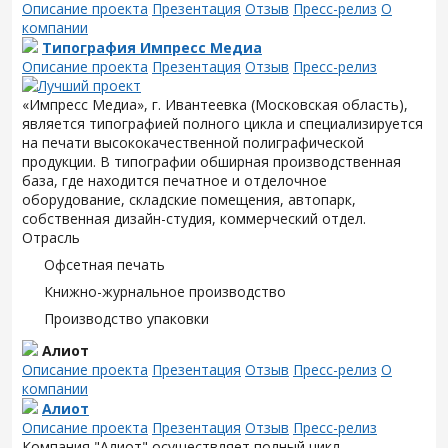
Описание проекта
Презентация
Отзыв
Пресс-релиз
О
компании
Типография Импресс Медиа
Описание проекта
Презентация
Отзыв
Пресс-релиз
«Импресс Медиа», г. Ивантеевка (Московская область),
является типографией полного цикла и специализируется
на печати высококачественной полиграфической
продукции. В типографии обширная производственная
база, где находится печатное и отделочное
оборудование, складские помещения, автопарк,
собственная дизайн-студия, коммерческий отдел.
Отрасль
Офсетная печать
Книжно-журнальное производство
Производство упаковки
Алиот
Описание проекта
Презентация
Отзыв
Пресс-релиз
О
компании
Алиот
Описание проекта
Презентация
Отзыв
Пресс-релиз
Компания "Алиот" осуществляет полный цикл