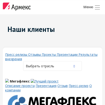
Наши клиенты
Пресс-релизы
Отзывы
Проекты
Презентации
Результаты
внедрения
Выбрать отрасль
Мегафлекс
Описание проекта
Презентация
Отзыв
Пресс-релиз
О
компании