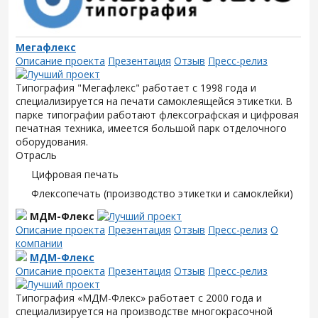
Мегафлекс
Описание проекта
Презентация
Отзыв
Пресс-релиз
Типография "Мегафлекс" работает с 1998 года и
специализируется на печати самоклеящейся этикетки. В
парке типографии работают флексографская и цифровая
печатная техника, имеется большой парк отделочного
оборудования.
Отрасль
Цифровая печать
Флексопечать (производство этикетки и самоклейки)
МДМ-Флекс
Описание проекта
Презентация
Отзыв
Пресс-релиз
О
компании
МДМ-Флекс
Описание проекта
Презентация
Отзыв
Пресс-релиз
Типография «МДМ-Флекс» работает с 2000 года и
специализируется на производстве многокрасочной