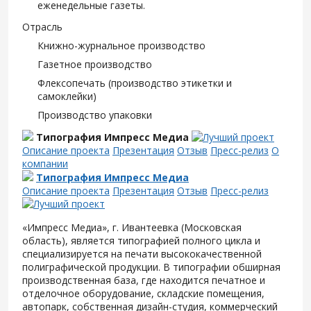
еженедельные газеты.
Отрасль
Книжно-журнальное производство
Газетное производство
Флексопечать (производство этикетки и
самоклейки)
Производство упаковки
Типография Импресс Медиа
Описание проекта
Презентация
Отзыв
Пресс-релиз
О
компании
Типография Импресс Медиа
Описание проекта
Презентация
Отзыв
Пресс-релиз
«Импресс Медиа», г. Ивантеевка (Московская
область), является типографией полного цикла и
специализируется на печати высококачественной
полиграфической продукции. В типографии обширная
производственная база, где находится печатное и
отделочное оборудование, складские помещения,
автопарк, собственная дизайн-студия, коммерческий