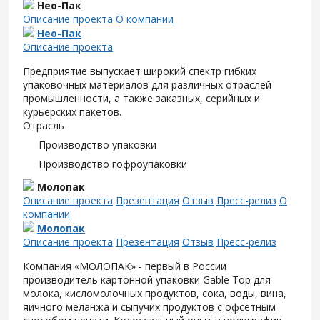
Нео-Пак
Описание проекта
О компании
Нео-Пак
Описание проекта
Предприятие выпускает широкий спектр гибких
упаковочных материалов для различных отраслей
промышленности, а также заказных, серийных и
курьерских пакетов.
Отрасль
Производство упаковки
Производство гофроупаковки
Молопак
Описание проекта
Презентация
Отзыв
Пресс-релиз
О
компании
Молопак
Описание проекта
Презентация
Отзыв
Пресс-релиз
Компания «МОЛОПАК» - первый в России
производитель картонной упаковки Gable Top для
молока, кисломолочных продуктов, сока, воды, вина,
яичного меланжа и сыпучих продуктов с офсетным