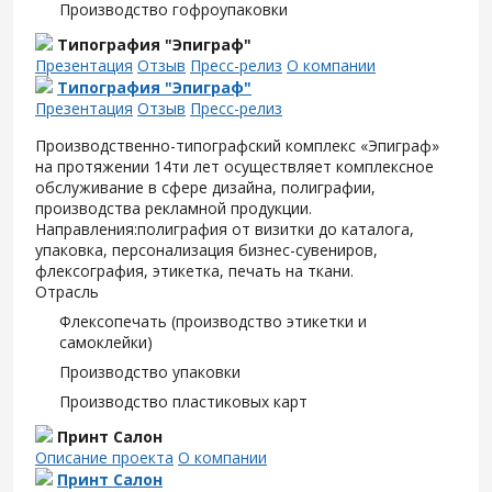
Производство гофроупаковки
Типография "Эпиграф"
Презентация
Отзыв
Пресс-релиз
О компании
Типография "Эпиграф"
Презентация
Отзыв
Пресс-релиз
Производственно-типографский комплекс «Эпиграф»
на протяжении 14ти лет осуществляет комплексное
обслуживание в сфере дизайна, полиграфии,
производства рекламной продукции.
Направления:полиграфия от визитки до каталога,
упаковка, персонализация бизнес-сувениров,
флексография, этикетка, печать на ткани.
Отрасль
Флексопечать (производство этикетки и
самоклейки)
Производство упаковки
Производство пластиковых карт
Принт Салон
Описание проекта
О компании
Принт Салон