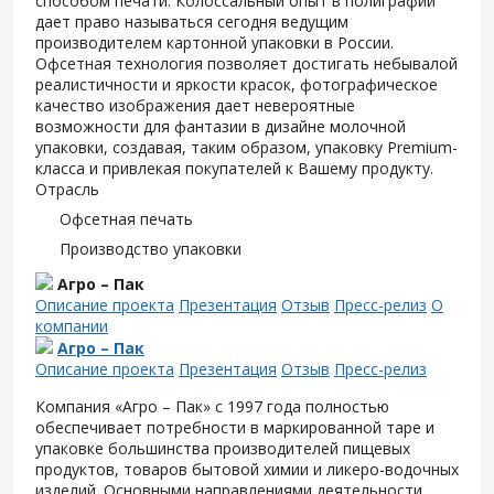
способом печати. Колоссальный опыт в полиграфии
дает право называться сегодня ведущим
производителем картонной упаковки в России.
Офсетная технология позволяет достигать небывалой
реалистичности и яркости красок, фотографическое
качество изображения дает невероятные
возможности для фантазии в дизайне молочной
упаковки, создавая, таким образом, упаковку Premium-
класса и привлекая покупателей к Вашему продукту.
Отрасль
Офсетная печать
Производство упаковки
Агро – Пак
Описание проекта
Презентация
Отзыв
Пресс-релиз
О
компании
Агро – Пак
Описание проекта
Презентация
Отзыв
Пресс-релиз
Компания «Агро – Пак» с 1997 года полностью
обеспечивает потребности в маркированной таре и
упаковке большинства производителей пищевых
продуктов, товаров бытовой химии и ликеро-водочных
изделий. Основными направлениями деятельности