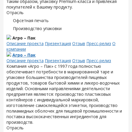
таким образом, упаковку Premium-класса и привлекая
покупателей к Вашему продукту.
Отрасль
Офсетная печать
Производство упаковки
Агро – Пак
Описание проекта
Презентация
Отзыв
Пресс-релиз
О
компании
Агро – Пак
Описание проекта
Презентация
Отзыв
Пресс-релиз
Компания «Агро – Пак» с 1997 года полностью
обеспечивает потребности в маркированной таре и
упаковке большинства производителей пищевых
продуктов, товаров бытовой химии и ликеро-водочных
изделий. Основными направлениями деятельности
предприятия являются: производство пластиковых
контейнеров с индивидуальной маркировкой,
изготовление самоклеящейся этикетки, производство
полиамидных оболочек для пищевой промышленности и
поставка высококачественных ингредиентов для
производств.
Отрасль