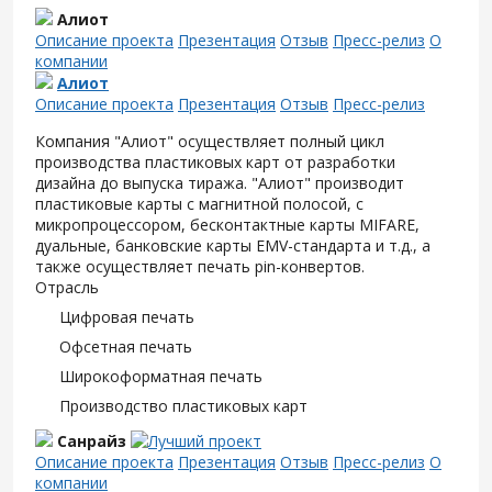
Алиот
Описание проекта
Презентация
Отзыв
Пресс-релиз
О
компании
Алиот
Описание проекта
Презентация
Отзыв
Пресс-релиз
Компания "Алиот" осуществляет полный цикл
производства пластиковых карт от разработки
дизайна до выпуска тиража. "Алиот" производит
пластиковые карты с магнитной полосой, с
микропроцессором, бесконтактные карты MIFARE,
дуальные, банковские карты EMV-стандарта и т.д., а
также осуществляет печать pin-конвертов.
Отрасль
Цифровая печать
Офсетная печать
Широкоформатная печать
Производство пластиковых карт
Санрайз
Описание проекта
Презентация
Отзыв
Пресс-релиз
О
компании