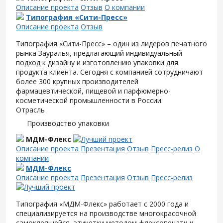
Описание проекта
Отзыв
О компании
Типография «Сити-Пресс»
Описание проекта
Отзыв
Типография «Сити-Пресс» – один из лидеров печатного
рынка Зауралья, предлагающий индивидуальный
подход к дизайну и изготовлению упаковки для
продукта клиента. Сегодня с компанией сотрудничают
более 300 крупных производителей
фармацевтической, пищевой и парфюмерно-
косметической промышленности в России.
Отрасль
Производство упаковки
МДМ-Флекс
Описание проекта
Презентация
Отзыв
Пресс-релиз
О
компании
МДМ-Флекс
Описание проекта
Презентация
Отзыв
Пресс-релиз
Типография «МДМ-Флекс» работает с 2000 года и
специализируется на производстве многокрасочной
самоклеящейся этикетки методом флексопечати и