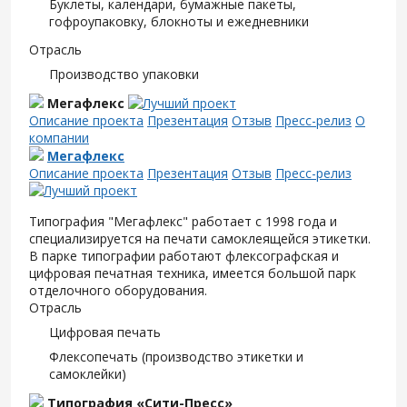
Буклеты, календари, бумажные пакеты,
гофроупаковку, блокноты и ежедневники
Отрасль
Производство упаковки
Мегафлекс
Описание проекта
Презентация
Отзыв
Пресс-релиз
О
компании
Мегафлекс
Описание проекта
Презентация
Отзыв
Пресс-релиз
Типография "Мегафлекс" работает с 1998 года и
специализируется на печати самоклеящейся этикетки.
В парке типографии работают флексографская и
цифровая печатная техника, имеется большой парк
отделочного оборудования.
Отрасль
Цифровая печать
Флексопечать (производство этикетки и
самоклейки)
Типография «Сити-Пресс»