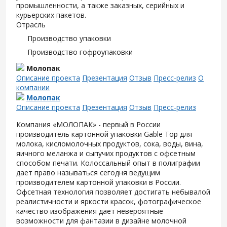
промышленности, а также заказных, серийных и
курьерских пакетов.
Отрасль
Производство упаковки
Производство гофроупаковки
Молопак
Описание проекта
Презентация
Отзыв
Пресс-релиз
О
компании
Молопак
Описание проекта
Презентация
Отзыв
Пресс-релиз
Компания «МОЛОПАК» - первый в России
производитель картонной упаковки Gable Top для
молока, кисломолочных продуктов, сока, воды, вина,
яичного меланжа и сыпучих продуктов с офсетным
способом печати. Колоссальный опыт в полиграфии
дает право называться сегодня ведущим
производителем картонной упаковки в России.
Офсетная технология позволяет достигать небывалой
реалистичности и яркости красок, фотографическое
качество изображения дает невероятные
возможности для фантазии в дизайне молочной