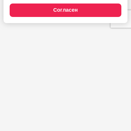
Согласен
Продукты
1С:Полиграфия
1С:Издательство
1С:Фотоуслуги
Сайт типографии
Демодоступ