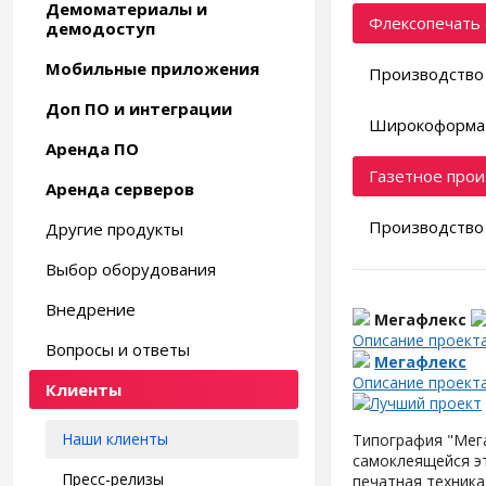
Демоматериалы и
Флексопечать 
демодоступ
Мобильные приложения
Производство 
Доп ПО и интеграции
Широкоформат
Аренда ПО
Газетное прои
Аренда серверов
Производство 
Другие продукты
Выбор оборудования
Внедрение
Мегафлекс
Описание проект
Вопросы и ответы
Мегафлекс
Описание проект
Клиенты
Наши клиенты
Типография "Мега
самоклеящейся э
Пресс-релизы
печатная техника