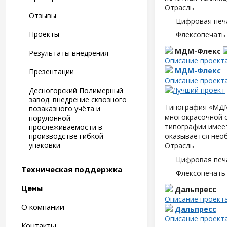
Отрасль
Отзывы
Цифровая печ
Проекты
Флексопечать 
МДМ-Флекс
Результаты внедрения
Описание проект
МДМ-Флекс
Презентации
Описание проект
Десногорский Полимерный
завод: внедрение сквозного
Типография «МДМ-
позаказного учёта и
многокрасочной 
порулонной
типографии имеет
прослеживаемости в
производстве гибкой
оказывается нео
упаковки
Отрасль
Цифровая печ
Техническая поддержка
Флексопечать 
Цены
Дальпресс
Описание проект
О компании
Дальпресс
Описание проект
Контакты