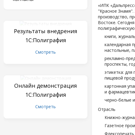
«ИПК «Дальпресс»
"Красное Знамя".
производство, пр
Востоке. Сегодня
полиграфическую
Результаты внедрения
книги, журнал
1С:Полиграфия
календарная п
настольные, п
Смотреть
рекламно-пред
проспекты, год
этикетка: для
пищевой проду
Онлайн демонстрация
картонная упа
и фармацевтик
1С:Полиграфия
черно-белые и
Смотреть
Отрасль
Книжно-журна
Газетное про
Флексопечать 