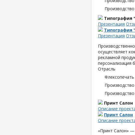
Производство
Производство
Типография 
Презентация
Отз
Типография 
Презентация
Отз
Производственно
осуществляет ком
рекламной продук
персонализация б
Отрасль
Флексопечать 
Производство
Производство
Принт Салон
Описание проект
Принт Салон
Описание проект
«Принт Салон» —