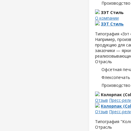
Производство
ЗЭТ Стиль
О компании
ЗЭТ Стиль
Типография «Зэт 
Например, произв
продукцию для са
заказчики — ярки
реализовывающие
Отрасль
Офсетная печ
Флексопечать 
Производство
Колорпак (Col
Отзыв
Пресс-рел
Колорпак (Col
Отзыв
Пресс-рел
Типография "Коло
Отрасль