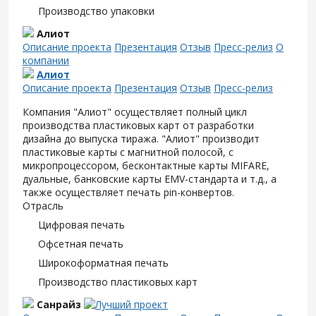
Производство упаковки
Алиот
Описание проекта
Презентация
Отзыв
Пресс-релиз
О
компании
Алиот
Описание проекта
Презентация
Отзыв
Пресс-релиз
Компания "Алиот" осуществляет полный цикл
производства пластиковых карт от разработки
дизайна до выпуска тиража. "Алиот" производит
пластиковые карты с магнитной полосой, с
микропроцессором, бесконтактные карты MIFARE,
дуальные, банковские карты EMV-стандарта и т.д., а
также осуществляет печать pin-конвертов.
Отрасль
Цифровая печать
Офсетная печать
Широкоформатная печать
Производство пластиковых карт
Санрайз