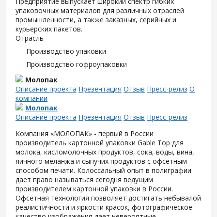
Предприятие выпускает широкий спектр гибких
упаковочных материалов для различных отраслей
промышленности, а также заказных, серийных и
курьерских пакетов.
Отрасль
Производство упаковки
Производство гофроупаковки
Молопак
Описание проекта
Презентация
Отзыв
Пресс-релиз
О
компании
Молопак
Описание проекта
Презентация
Отзыв
Пресс-релиз
Компания «МОЛОПАК» - первый в России
производитель картонной упаковки Gable Top для
молока, кисломолочных продуктов, сока, воды, вина,
яичного меланжа и сыпучих продуктов с офсетным
способом печати. Колоссальный опыт в полиграфии
дает право называться сегодня ведущим
производителем картонной упаковки в России.
Офсетная технология позволяет достигать небывалой
реалистичности и яркости красок, фотографическое
качество изображения дает невероятные