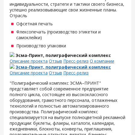
индивидуальности, стратеги и тактики своего бизнеса,
успешно реализовывающие свои жизненные планы.
Отрасль
Офсетная печать
Флексопечать (производство этикетки и
самоклейки)
Производство упаковки
Эсма-Принт, полиграфический комплекс
Описание проекта
Отзыв
Пресс-релиз
О компании
Эсма-Принт, полиграфический комплекс
Описание проекта
Отзыв
Пресс-релиз
"Полиграфический комплекс ЭСМА–ПРИНТ"
представляет собой современное предприятие
полного цикла, состоящее из высококлассного
оборудования, грамотного персонала, отлаженных
технологий и полностью автоматизированного
производства. Полиграфический комплекс
специализируется на выпуске полноцветной рекламной
продукции: буклеты, флаеры, каталоги, календари,
ежедневники, блокноты, конверты, приглашения,
поздравительные открытки, визитки, баннеры;