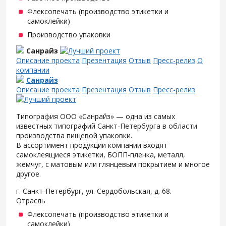
Флексопечать (производство этикетки и
самоклейки)
Производство упаковки
Санрайз
Описание проекта
Презентация
Отзыв
Пресс-релиз
О
компании
Санрайз
Описание проекта
Презентация
Отзыв
Пресс-релиз
Типография ООО «Санрайз» — одна из самых
известных типографий Санкт-Петербурга в области
производства пищевой упаковки.
В ассортимент продукции компании входят
самоклеящиеся этикетки, БОПП-пленка, металл,
жемчуг, с матовым или глянцевым покрытием и многое
другое.
г. Санкт-Петербург, ул. Сердобольская, д. 68.
Отрасль
Флексопечать (производство этикетки и
самоклейки)