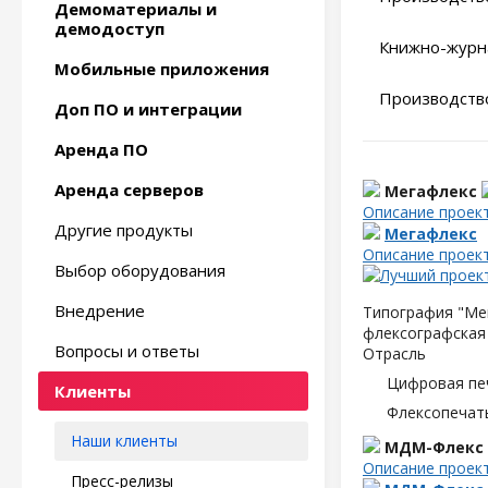
Демоматериалы и
демодоступ
Книжно-журн
Мобильные приложения
Производство
Доп ПО и интеграции
Аренда ПО
Аренда серверов
Мегафлекс
Описание проек
Другие продукты
Мегафлекс
Описание проек
Выбор оборудования
Внедрение
Типография "Мег
флексографская 
Вопросы и ответы
Отрасль
Цифровая пе
Клиенты
Флексопечать
Наши клиенты
МДМ-Флекс
Описание проек
Пресс-релизы