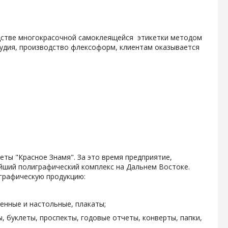
одстве многокрасочной самоклеящейся этикетки методом
тудия, производство флексоформ, клиентам оказывается
зеты "Красное Знамя". За это время предприятие,
ейший полиграфический комплекс на Дальнем Востоке.
графическую продукцию:
енные и настольные, плакаты;
, буклеты, проспекты, годовые отчеты, конверты, папки,