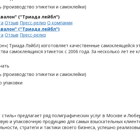
 (производство этикетки и самоклейки)
валон" ("Триада лейбл")
та
Отзыв
Пресс-релиз
О компании
валон" ("Триада лейбл")
та
Отзыв
Пресс-релиз
н»( Триада Лэйбл) изготовляет качественные самоклеящейся эт
тва самоклеящихся этикеток с 2006 года. За несколько лет ее 
чать
 (производство этикетки и самоклейки)
о упаковки
 cтиль» предлагает ряд полиграфических услуг в Москве и Любе
вую и упаковочную продукцию для самых взыскательных клиенто
льности, стратеги и тактики своего бизнеса, успешно реализо