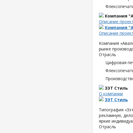
Флексопечать
Компания "А
Описание проек
Компания "А
Описание проек
Компания «Авало
рынке производс
Отрасль
Цифровая пе
Флексопечать
Производств
ЗЭТ Стиль
О компании
ЗЭТ Стиль
Типография «Зэт
рекламную, дело
яркие индивидуа
Отрасль