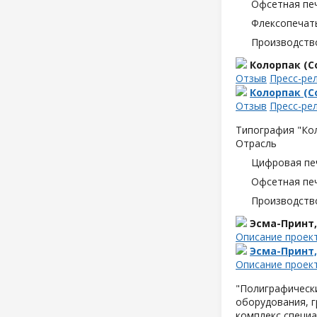
Офсетная пе
Флексопечать
Производств
Колорпак (Co
Отзыв
Пресс-ре
Колорпак (Co
Отзыв
Пресс-ре
Типография "Кол
Отрасль
Цифровая пе
Офсетная пе
Производств
Эсма-Принт
Описание проек
Эсма-Принт
Описание проек
"Полиграфическ
оборудования, 
комплекс специа