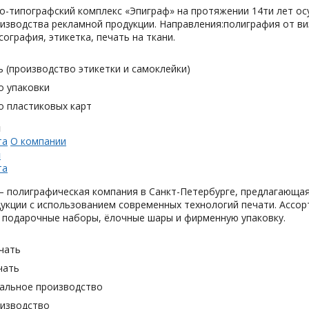
о-типографский комплекс «Эпиграф» на протяжении 14ти лет ос
изводства рекламной продукции. Направления:полиграфия от виз
сография, этикетка, печать на ткани.
 (производство этикетки и самоклейки)
о упаковки
о пластиковых карт
н
та
О компании
н
та
 полиграфическая компания в Санкт-Петербурге, предлагающая
укции с использованием современных технологий печати. Ассор
 подарочные наборы, ёлочные шары и фирменную упаковку.
чать
чать
альное производство
оизводство