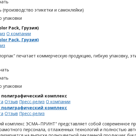
чать
 (производство этикетки и самоклейки)
о упаковки
lor Pack, Грузия)
лиз
О компании
lor Pack, Грузия)
лиз
орпак" печатает коммерческую продукцию, гибкую упаковку, эти
чать
чать
о упаковки
, полиграфический комплекс
та
Отзыв
Пресс-релиз
О компании
, полиграфический комплекс
та
Отзыв
Пресс-релиз
ий комплекс ЭСМА–ПРИНТ" представляет собой современное пре
грамотного персонала, отлаженных технологий и полностью ав
лизируется на выпуске полноцветной рекламной продукции: букл