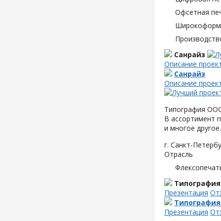
Офсетная пе
Широкоформа
Производств
Санрайз
Описание проек
Санрайз
Описание проек
Типография ООО 
В ассортимент п
и многое другое.
г. Санкт-Петербу
Отрасль
Флексопечать
Типография
Презентация
От
Типография
Презентация
От