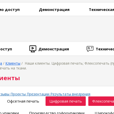
о доступ
Демонстрация
Техническа
оступ
Демонстрация
Техниче
ца
/
Клиенты
/ Наши клиенты. Цифровая печать; Флексопечать (п
ечать на ткани.
иенты
тзывы
Проекты
Презентации
Результаты внедрения
Офсетная печать
Цифровая печать
Флексопеча
 упаковки
Производство гофроупаковки
Широкофо