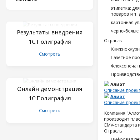
этикетка: дл
товаров и т. д
картонная уп
черно-белые 
Результаты внедрения
Отрасль
1С:Полиграфия
Книжно-журн
Смотреть
Газетное пр
Флексопечать
Производств
Алиот
Онлайн демонстрация
Описание проек
Алиот
1С:Полиграфия
Описание проек
Смотреть
Компания "Алиот
производит плас
EMV-стандарта и
Отрасль
Цифровая пе