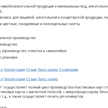
я пивобезалкогольной продукции и минеральных вод, алкогольн
.;
аковка: для пищевой, алкогольной и кондитерской продукции, п
и цветные, ежедневные и еженедельные газеты.
альное производство
оизводство
 (производство этикетки и самоклейки)
о упаковки
та
Презентация
Отзыв
Пресс-релиз
О компании
та
Презентация
Отзыв
Пресс-релиз
" осуществляет полный цикл производства пластиковых карт от
тиковые карты с магнитной полосой, с микропроцессором, беск
 т.д., а также осуществляет печать pin-конвертов.
чать