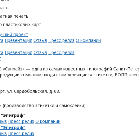
чать
тная печать
о пластиковых карт
та
Презентация
Отзыв
Пресс-релиз
О компании
та
Презентация
Отзыв
Пресс-релиз
«Санрайз» — одна из самых известных типографий Санкт-Петер
родукции компании входят самоклеящиеся этикетки, БОПП-плен
рг, ул. Сердобольская, д. 68.
 (производство этикетки и самоклейки)
 "Эпиграф"
зыв
Пресс-релиз
О компании
 "Эпиграф"
зыв
Пресс-релиз