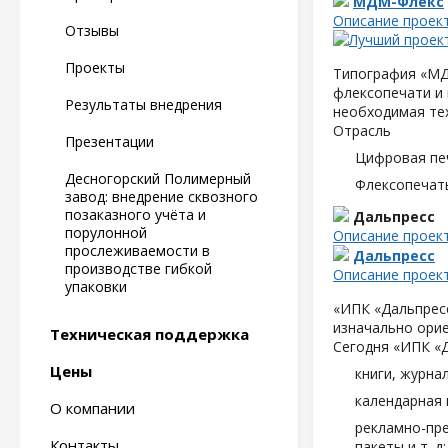
МДМ-Флекс
Описание проек
Отзывы
Проекты
Типография «МД
флексопечати и 
Результаты внедрения
необходимая те
Отрасль
Презентации
Цифровая пе
Десногорский Полимерный
Флексопечать
завод: внедрение сквозного
позаказного учёта и
Дальпресс
порулонной
Описание проек
прослеживаемости в
Дальпресс
производстве гибкой
Описание проек
упаковки
«ИПК «Дальпресс
изначально орие
Техническая поддержка
Сегодня «ИПК «
Цены
книги, журна
календарная 
О компании
рекламно-пре
Контакты
пакеты и т. д;