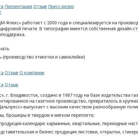
та
Презентация
Отзыв
Пресс-релиз
М-Флекс» работает с 2000 года и специализируется на произв
цифровой печати. В типографии имеется собственная дизайн-с
хподдержка.
чать
 (производство этикетки и самоклейки)
та
Отзыв
О компании
та
Отзыв
», г. Владивосток, создано в 1987 году на базе издательства га
нтированное на газетное производство, превратилось в крупн
Дальпресс» выпускает с высоким качеством разнообразную поли
лы, брошюры в твердом и мягком переплете;
продукция-календари: карманные, квартальные, перекидные наст
дставительская и бизнес продукция листовки, открытки, стикеры