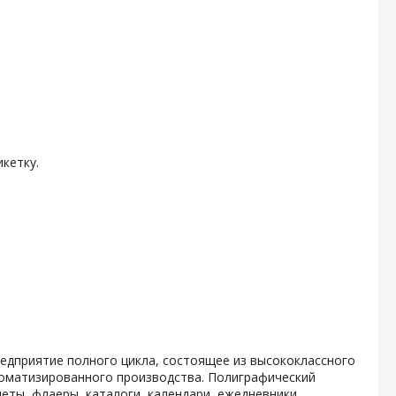
кетку.
дприятие полного цикла, состоящее из высококлассного
томатизированного производства. Полиграфический
еты, флаеры, каталоги, календари, ежедневники,