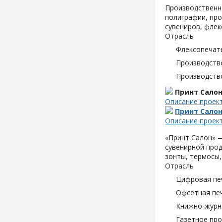
Производственн
полиграфии, про
сувениров, флек
Отрасль
Флексопечать
Производств
Производств
Принт Сало
Описание проек
Принт Сало
Описание проек
«Принт Салон» —
сувенирной прод
зонты, термосы,
Отрасль
Цифровая пе
Офсетная пе
Книжно-журн
Газетное пр