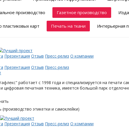
альное производство
Газетное производство
Изда
 пластиковых карт
Печать на ткани
Интерьерная п
та
Презентация
Отзыв
Пресс-релиз
О компании
та
Презентация
Отзыв
Пресс-релиз
афлекс" работает с 1998 года и специализируется на печати с
и цифровая печатная техника, имеется большой парк отделочн
чать
 (производство этикетки и самоклейки)
та
Презентация
Отзыв
Пресс-релиз
О компании