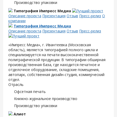
Производство упаковки
Типография Импресс Медиа
Описание проекта
Презентация
Отзыв
Пресс-релиз
О
компании
Типография Импресс Медиа
Описание проекта
Презентация
Отзыв
Пресс-релиз
«Импресс Медиа», г. Ивантеевка (Московская
область), является типографией полного цикла и
специализируется на печати высококачественной
полиграфической продукции. В типографии обширная
производственная база, где находится печатное и
отделочное оборудование, складские помещения,
автопарк, собственная дизайн-студия, коммерческий
отдел.
Отрасль
Офсетная печать
Книжно-журнальное производство
Производство упаковки
Алиот