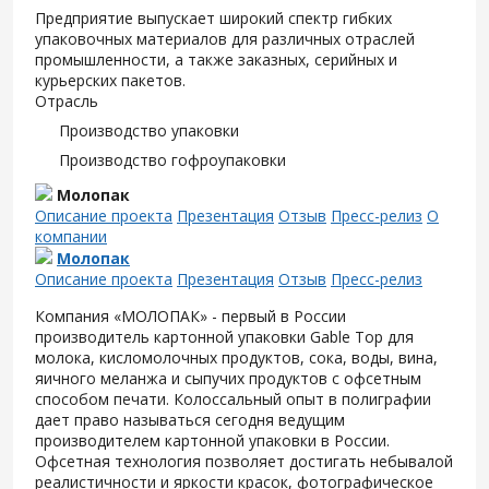
Предприятие выпускает широкий спектр гибких
упаковочных материалов для различных отраслей
промышленности, а также заказных, серийных и
курьерских пакетов.
Отрасль
Производство упаковки
Производство гофроупаковки
Молопак
Описание проекта
Презентация
Отзыв
Пресс-релиз
О
компании
Молопак
Описание проекта
Презентация
Отзыв
Пресс-релиз
Компания «МОЛОПАК» - первый в России
производитель картонной упаковки Gable Top для
молока, кисломолочных продуктов, сока, воды, вина,
яичного меланжа и сыпучих продуктов с офсетным
способом печати. Колоссальный опыт в полиграфии
дает право называться сегодня ведущим
производителем картонной упаковки в России.
Офсетная технология позволяет достигать небывалой
реалистичности и яркости красок, фотографическое