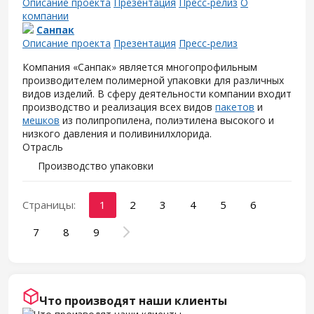
Описание проекта
Презентация
Пресс-релиз
О
компании
Санпак
Описание проекта
Презентация
Пресс-релиз
Компания «Санпак» является многопрофильным
производителем полимерной упаковки для различных
видов изделий. В сферу деятельности компании входит
производство и реализация всех видов
пакетов
и
мешков
из полипропилена, полиэтилена высокого и
низкого давления и поливинилхлорида.
Отрасль
Производство упаковки
Страницы:
1
2
3
4
5
6
7
8
9
Что производят наши клиенты