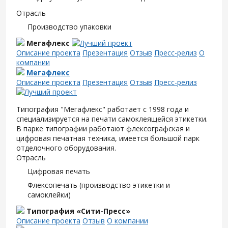
Отрасль
Производство упаковки
Мегафлекс
Описание проекта
Презентация
Отзыв
Пресс-релиз
О
компании
Мегафлекс
Описание проекта
Презентация
Отзыв
Пресс-релиз
Типография "Мегафлекс" работает с 1998 года и
специализируется на печати самоклеящейся этикетки.
В парке типографии работают флексографская и
цифровая печатная техника, имеется большой парк
отделочного оборудования.
Отрасль
Цифровая печать
Флексопечать (производство этикетки и
самоклейки)
Типография «Сити-Пресс»
Описание проекта
Отзыв
О компании