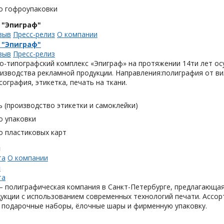
о гофроупаковки
 "Эпиграф"
зыв
Пресс-релиз
О компании
 "Эпиграф"
зыв
Пресс-релиз
о-типографский комплекс «Эпиграф» на протяжении 14ти лет ос
изводства рекламной продукции. Направления:полиграфия от виз
сография, этикетка, печать на ткани.
 (производство этикетки и самоклейки)
о упаковки
о пластиковых карт
н
та
О компании
н
та
 полиграфическая компания в Санкт-Петербурге, предлагающая
укции с использованием современных технологий печати. Ассор
 подарочные наборы, ёлочные шары и фирменную упаковку.