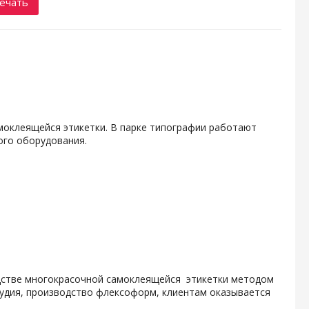
ечать
амоклеящейся этикетки. В парке типографии работают
ого оборудования.
одстве многокрасочной самоклеящейся этикетки методом
тудия, производство флексоформ, клиентам оказывается