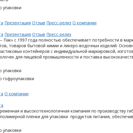
о упаковки
та
Презентация
Отзыв
Пресс-релиз
О компании
та
Презентация
Отзыв
Пресс-релиз
– Пак» с 1997 года полностью обеспечивает потребности в мар
тов, товаров бытовой химии и ликеро-водочных изделий. Основ
астиковых контейнеров с индивидуальной маркировкой, изгото
олочек для пищевой промышленности и поставка высококачеств
о упаковки
о гофроупаковки
та
О компании
та
ременная и высокотехнологичная компания по производству гиб
 полимерной плёнки для упаковки продуктов питания, обеспечи
о упаковки