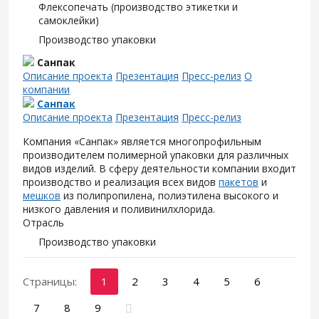
Флексопечать (производство этикетки и
самоклейки)
Производство упаковки
Санпак
Описание проекта
Презентация
Пресс-релиз
О
компании
Санпак
Описание проекта
Презентация
Пресс-релиз
Компания «Санпак» является многопрофильным
производителем полимерной упаковки для различных
видов изделий. В сферу деятельности компании входит
производство и реализация всех видов
пакетов
и
мешков
из полипропилена, полиэтилена высокого и
низкого давления и поливинилхлорида.
Отрасль
Производство упаковки
Страницы:
1
2
3
4
5
6
7
8
9