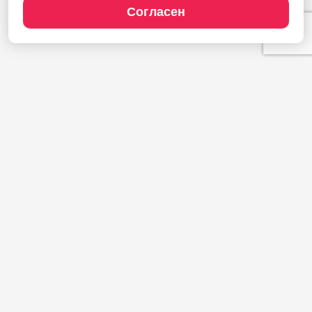
Согласен
Продукты
1С:Полиграфия
1С:Издательство
1С:Фотоуслуги
Сайт типографии
Демодоступ
Сервисы