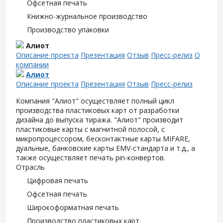
Офсетная печать
Книжно-журнальное производство
Производство упаковки
Алиот
Описание проекта
Презентация
Отзыв
Пресс-релиз
О
компании
Алиот
Описание проекта
Презентация
Отзыв
Пресс-релиз
Компания "Алиот" осуществляет полный цикл
производства пластиковых карт от разработки
дизайна до выпуска тиража. "Алиот" производит
пластиковые карты с магнитной полосой, с
микропроцессором, бесконтактные карты MIFARE,
дуальные, банковские карты EMV-стандарта и т.д., а
также осуществляет печать pin-конвертов.
Отрасль
Цифровая печать
Офсетная печать
Широкоформатная печать
Производство пластиковых карт