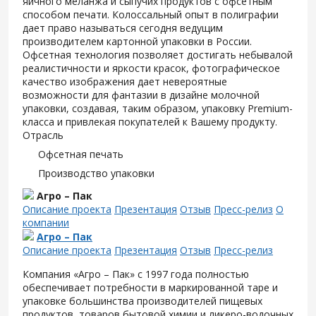
яичного меланжа и сыпучих продуктов с офсетным
способом печати. Колоссальный опыт в полиграфии
дает право называться сегодня ведущим
производителем картонной упаковки в России.
Офсетная технология позволяет достигать небывалой
реалистичности и яркости красок, фотографическое
качество изображения дает невероятные
возможности для фантазии в дизайне молочной
упаковки, создавая, таким образом, упаковку Premium-
класса и привлекая покупателей к Вашему продукту.
Отрасль
Офсетная печать
Производство упаковки
Агро – Пак
Описание проекта
Презентация
Отзыв
Пресс-релиз
О
компании
Агро – Пак
Описание проекта
Презентация
Отзыв
Пресс-релиз
Компания «Агро – Пак» с 1997 года полностью
обеспечивает потребности в маркированной таре и
упаковке большинства производителей пищевых
продуктов, товаров бытовой химии и ликеро-водочных