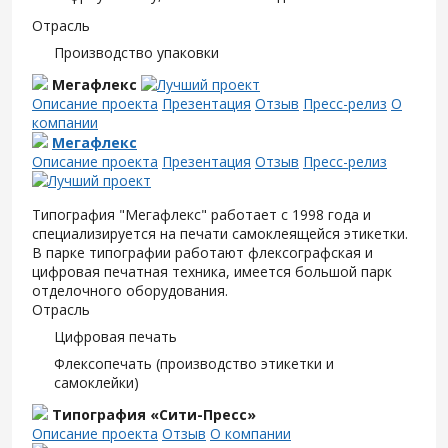
Отрасль
Производство упаковки
Мегафлекс
Описание проекта
Презентация
Отзыв
Пресс-релиз
О
компании
Мегафлекс
Описание проекта
Презентация
Отзыв
Пресс-релиз
Типография "Мегафлекс" работает с 1998 года и
специализируется на печати самоклеящейся этикетки.
В парке типографии работают флексографская и
цифровая печатная техника, имеется большой парк
отделочного оборудования.
Отрасль
Цифровая печать
Флексопечать (производство этикетки и
самоклейки)
Типография «Сити-Пресс»
Описание проекта
Отзыв
О компании