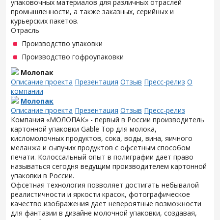
упаковочных материалов для различных отраслей
промышленности, а также заказных, серийных и
курьерских пакетов.
Отрасль
Производство упаковки
Производство гофроупаковки
Молопак
Описание проекта
Презентация
Отзыв
Пресс-релиз
О
компании
Молопак
Описание проекта
Презентация
Отзыв
Пресс-релиз
Компания «МОЛОПАК» - первый в России производитель
картонной упаковки Gable Top для молока,
кисломолочных продуктов, сока, воды, вина, яичного
меланжа и сыпучих продуктов с офсетным способом
печати. Колоссальный опыт в полиграфии дает право
называться сегодня ведущим производителем картонной
упаковки в России.
Офсетная технология позволяет достигать небывалой
реалистичности и яркости красок, фотографическое
качество изображения дает невероятные возможности
для фантазии в дизайне молочной упаковки, создавая,