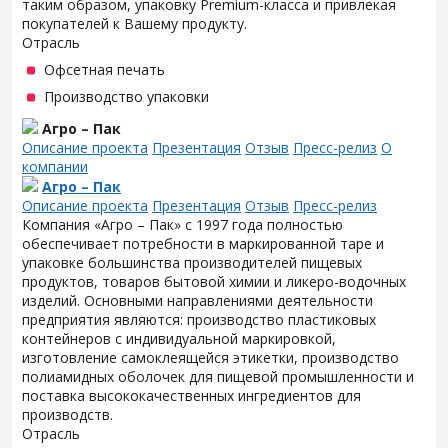
таким образом, упаковку Premium-класса и привлекая
покупателей к Вашему продукту.
Отрасль
Офсетная печать
Производство упаковки
Агро – Пак
Описание проекта
Презентация
Отзыв
Пресс-релиз
О
компании
Агро – Пак
Описание проекта
Презентация
Отзыв
Пресс-релиз
Компания «Агро – Пак» с 1997 года полностью
обеспечивает потребности в маркированной таре и
упаковке большинства производителей пищевых
продуктов, товаров бытовой химии и ликеро-водочных
изделий. Основными направлениями деятельности
предприятия являются: производство пластиковых
контейнеров с индивидуальной маркировкой,
изготовление самоклеящейся этикетки, производство
полиамидных оболочек для пищевой промышленности и
поставка высококачественных ингредиентов для
производств.
Отрасль