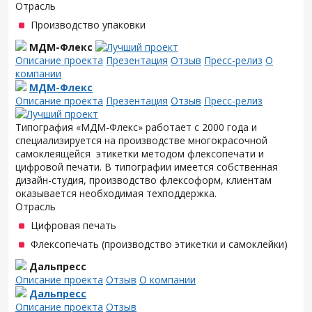
Отрасль
Производство упаковки
МДМ-Флекс
Описание проекта
Презентация
Отзыв
Пресс-релиз
О
компании
МДМ-Флекс
Описание проекта
Презентация
Отзыв
Пресс-релиз
Типография «МДМ-Флекс» работает с 2000 года и
специализируется на производстве многокрасочной
самоклеящейся этикетки методом флексопечати и
цифровой печати. В типографии имеется собственная
дизайн-студия, производство флексоформ, клиентам
оказывается необходимая техподдержка.
Отрасль
Цифровая печать
Флексопечать (производство этикетки и самоклейки)
Дальпресс
Описание проекта
Отзыв
О компании
Дальпресс
Описание проекта
Отзыв