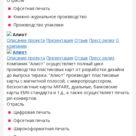
Отрасль
Офсетная печать
Книжно-журнальное производство
Производство упаковки
Алиот
Описание проекта
Презентация
Отзыв
Пресс-релиз
О
компании
Алиот
Описание проекта
Презентация
Отзыв
Пресс-релиз
Компания "Алиот" осуществляет полный цикл
производства пластиковых карт от разработки дизайна
до выпуска тиража. "Алиот" производит пластиковые
карты с магнитной полосой, с микропроцессором,
бесконтактные карты MIFARE, дуальные, банковские
карты EMV-стандарта и т.д., а также осуществляет печать
pin-конвертов.
Отрасль
Цифровая печать
Офсетная печать
Широкоформатная печать