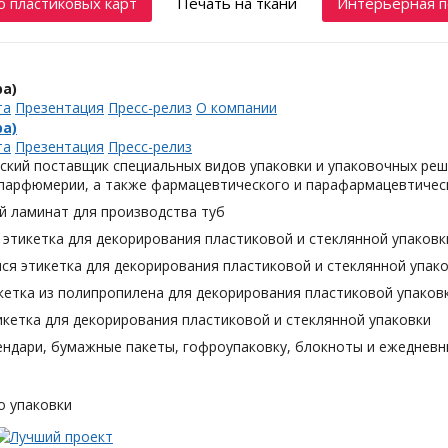
 пластиковых карт
Печать на ткани
Интерьерная п
а)
та
Презентация
Пресс-релиз
О компании
а)
та
Презентация
Пресс-релиз
ский поставщик специальных видов упаковки и упаковочных реш
 парфюмерии, а также фармацевтического и парафармацевтическ
й ламинат для производства туб
этикетка для декорирования пластиковой и стеклянной упаковк
я этикетка для декорирования пластиковой и стеклянной упак
кетка из полипропилена для декорирования пластиковой упаков
кетка для декорирования пластиковой и стеклянной упаковки
ендари, бумажные пакеты, гофроупаковку, блокноты и ежедневн
о упаковки