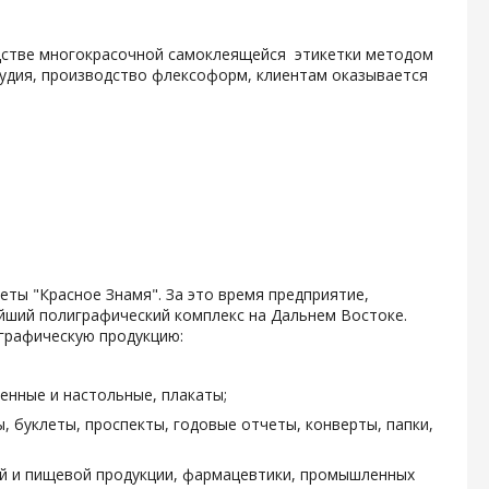
одстве многокрасочной самоклеящейся этикетки методом
тудия, производство флексоформ, клиентам оказывается
зеты "Красное Знамя". За это время предприятие,
ейший полиграфический комплекс на Дальнем Востоке.
графическую продукцию:
енные и настольные, плакаты;
, буклеты, проспекты, годовые отчеты, конверты, папки,
ой и пищевой продукции, фармацевтики, промышленных