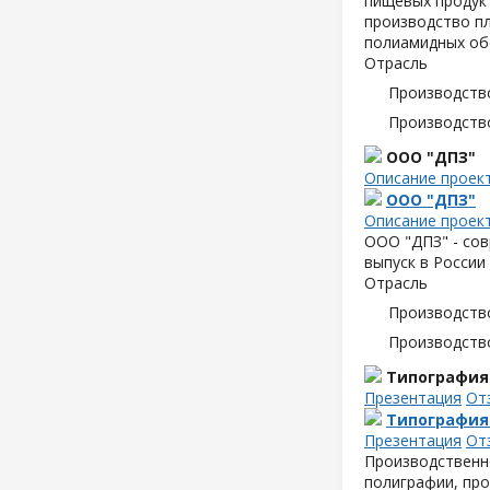
пищевых продук
производство пл
полиамидных об
Отрасль
Производств
Производств
ООО "ДПЗ"
Описание проек
ООО "ДПЗ"
Описание проек
ООО "ДПЗ" - сов
выпуск в России
Отрасль
Производств
Производств
Типография
Презентация
От
Типография
Презентация
От
Производственн
полиграфии, про