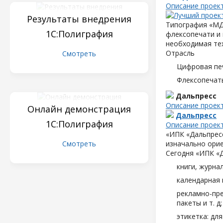
Описание проек
Результаты внедрения
Типография «МД
1С:Полиграфия
флексопечати и 
необходимая те
Отрасль
Смотреть
Цифровая пе
Флексопечать
Дальпресс
Описание проек
Онлайн демонстрация
Дальпресс
1С:Полиграфия
Описание проек
«ИПК «Дальпресс
Смотреть
изначально орие
Сегодня «ИПК «
книги, журна
календарная 
рекламно-пре
пакеты и т. д;
этикетка: дл