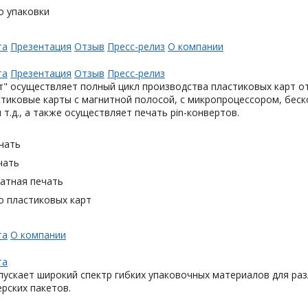
о упаковки
та
Презентация
Отзыв
Пресс-релиз
О компании
та
Презентация
Отзыв
Пресс-релиз
" осуществляет полный цикл производства пластиковых карт от
тиковые карты с магнитной полосой, с микропроцессором, беск
 т.д., а также осуществляет печать pin-конвертов.
чать
чать
тная печать
о пластиковых карт
та
О компании
та
ускает широкий спектр гибких упаковочных материалов для раз
ерских пакетов.