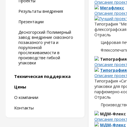
Проекты
Описание проек
Мегафлекс
Результаты внедрения
Описание проек
Презентации
Типография "Мег
флексографская 
Десногорский Полимерный
Отрасль
завод: внедрение сквозного
позаказного учёта и
Цифровая пе
порулонной
Флексопечать
прослеживаемости в
производстве гибкой
Типография
упаковки
Описание проек
Типография
Описание проек
Техническая поддержка
Типография «Сит
упаковки для пр
Цены
парфюмерно-кос
О компании
Отрасль
Производств
Контакты
МДМ-Флекс
Описание проек
МДМ-Флекс