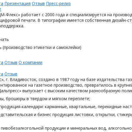
та
Презентация
Отзыв
Пресс-релиз
М-Флекс» работает с 2000 года и специализируется на произв
цифровой печати. В типографии имеется собственная дизайн-с
хподдержка.
чать
 (производство этикетки и самоклейки)
та
Отзыв
О компании
та
Отзыв
», г. Владивосток, создано в 1987 году на базе издательства га
нтированное на газетное производство, превратилось в крупн
Дальпресс» выпускает с высоким качеством разнообразную поли
лы, брошюры в твердом и мягком переплете;
продукция-календари: карманные, квартальные, перекидные наст
дставительская и бизнес продукция листовки, открытки, стикеры
я пивобезалкогольной продукции и минеральных вод, алкогольн