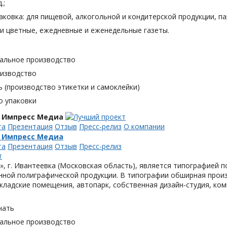
.;
аковка: для пищевой, алкогольной и кондитерской продукции, п
и цветные, ежедневные и еженедельные газеты.
альное производство
оизводство
 (производство этикетки и самоклейки)
о упаковки
 Импресс Медиа
та
Презентация
Отзыв
Пресс-релиз
О компании
 Импресс Медиа
та
Презентация
Отзыв
Пресс-релиз
, г. Ивантеевка (Московская область), является типографией п
ной полиграфической продукции. В типографии обширная произ
кладские помещения, автопарк, собственная дизайн-студия, ком
чать
альное производство