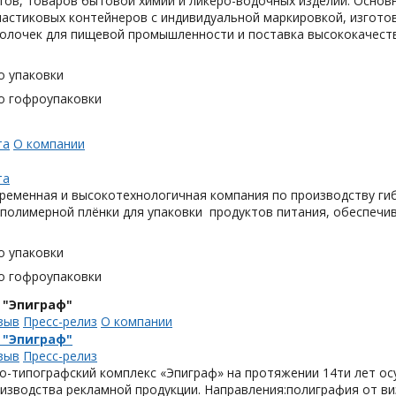
тов, товаров бытовой химии и ликеро-водочных изделий. Основ
астиковых контейнеров с индивидуальной маркировкой, изгото
олочек для пищевой промышленности и поставка высококачеств
о упаковки
о гофроупаковки
та
О компании
та
ременная и высокотехнологичная компания по производству гиб
 полимерной плёнки для упаковки продуктов питания, обеспечи
о упаковки
о гофроупаковки
 "Эпиграф"
зыв
Пресс-релиз
О компании
 "Эпиграф"
зыв
Пресс-релиз
о-типографский комплекс «Эпиграф» на протяжении 14ти лет ос
изводства рекламной продукции. Направления:полиграфия от виз