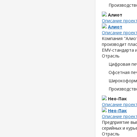
Производств
Алиот
Описание проек
Алиот
Описание проек
Компания "Алиот
производит плас
EMV-стандарта и
Отрасль
Цифровая пе
Офсетная пе
Широкоформа
Производств
Нео-Пак
Описание проек
Нео-Пак
Описание проек
Предприятие вып
серийных и курь
Отрасль