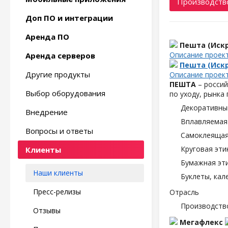
Производство
Доп ПО и интеграции
Аренда ПО
Пешта (Искр
Описание проек
Аренда серверов
Пешта (Искр
Другие продукты
Описание проек
ПЕШТА
– россий
Выбор оборудования
по уходу, рынка
Декоративны
Внедрение
Вплавляемая 
Вопросы и ответы
Самоклеящаяс
Круговая эти
Клиенты
Бумажная эти
Наши клиенты
Буклеты, кал
Пресс-релизы
Отрасль
Производств
Отзывы
Мегафлекс