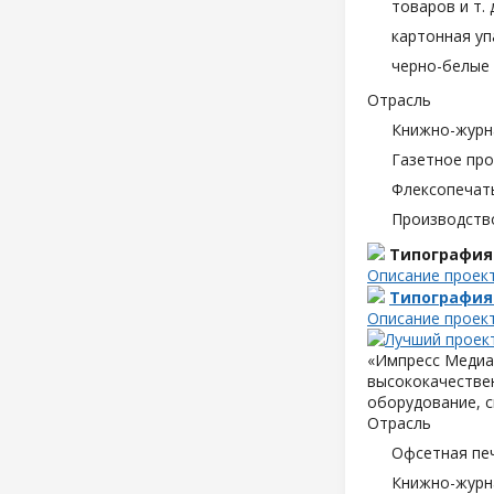
товаров и т. д
картонная уп
черно-белые 
Отрасль
Книжно-журн
Газетное пр
Флексопечать
Производств
Типография
Описание проек
Типография
Описание проек
«Импресс Медиа»
высококачествен
оборудование, с
Отрасль
Офсетная пе
Книжно-журн