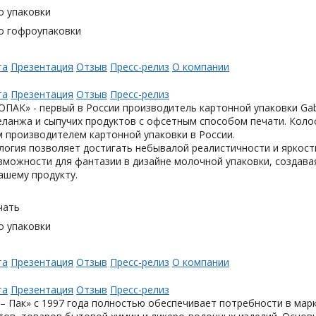
о упаковки
о гофроупаковки
та
Презентация
Отзыв
Пресс-релиз
О компании
та
Презентация
Отзыв
Пресс-релиз
АК» - первый в России производитель картонной упаковки Gabl
еланжа и сыпучих продуктов с офсетным способом печати. Коло
 производителем картонной упаковки в России.
логия позволяет достигать небывалой реалистичности и яркост
можности для фантазии в дизайне молочной упаковки, создавая
ашему продукту.
чать
о упаковки
та
Презентация
Отзыв
Пресс-релиз
О компании
та
Презентация
Отзыв
Пресс-релиз
– Пак» с 1997 года полностью обеспечивает потребности в мар