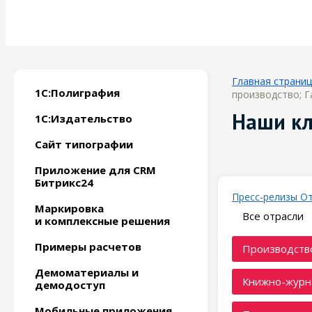
Главная страни
1С:Полиграфия
производство; Г
Наши к
1С:Издательство
Сайт типографии
Приложение для CRM
Битрикс24
Пресс-релизы
О
Маркировка
Все отрасли
и комплексные решения
Примеры расчетов
Производство
Демоматериалы и
Книжно-журн
демодоступ
Мобильные приложения