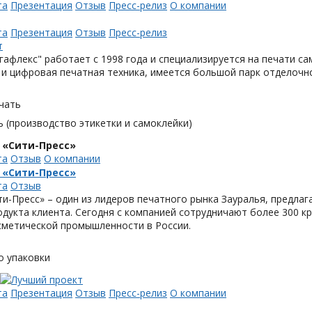
та
Презентация
Отзыв
Пресс-релиз
О компании
та
Презентация
Отзыв
Пресс-релиз
афлекс" работает с 1998 года и специализируется на печати с
и цифровая печатная техника, имеется большой парк отделочн
чать
 (производство этикетки и самоклейки)
 «Сити-Пресс»
та
Отзыв
О компании
 «Сити-Пресс»
та
Отзыв
и-Пресс» – один из лидеров печатного рынка Зауралья, предла
одукта клиента. Сегодня с компанией сотрудничают более 300 
метической промышленности в России.
о упаковки
та
Презентация
Отзыв
Пресс-релиз
О компании