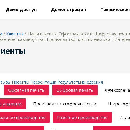
Демо доступ
Демонстрация
Техническа
ца
/
Клиенты
/ Наши клиенты. Офсетная печать; Цифровая печат
азетное производство; Производство пластиковых карт; Интерь
лиенты
тзывы
Проекты
Презентации
Результаты внедрения
Офсетная печать
Цифровая печать
Флексопеча
 упаковки
Производство гофроупаковки
Широкофо
альное производство
Газетное производство
Изда