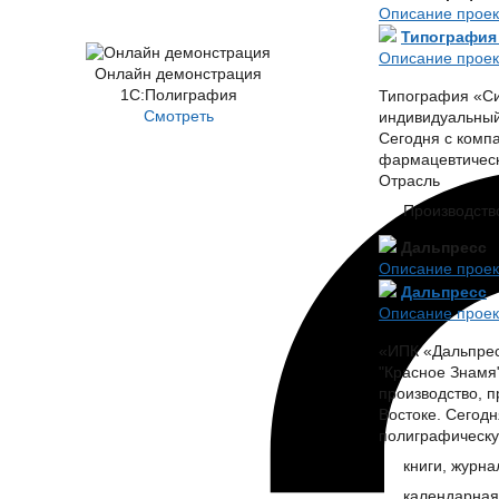
Описание проек
Типография
Описание проек
Онлайн демонстрация
1С:Полиграфия
Типография «Си
Смотреть
индивидуальный 
Сегодня с комп
фармацевтическ
Отрасль
Производств
Дальпресс
Описание проек
Дальпресс
Описание проек
«ИПК «Дальпресс
"Красное Знамя"
производство, 
Востоке. Сегод
полиграфическу
книги, журн
календарная