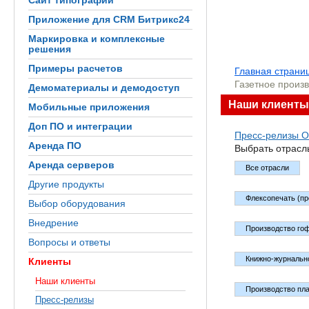
Сайт типографии
Приложение для CRM Битрикс24
Маркировка и комплексные
решения
Примеры расчетов
Главная страни
Газетное произв
Демоматериалы и демодоступ
Наши клиенты
Мобильные приложения
Доп ПО и интеграции
Пресс-релизы
О
Аренда ПО
Выбрать отрасл
Аренда серверов
Все отрасли
Другие продукты
Флексопечать (пр
Выбор оборудования
Внедрение
Производство го
Вопросы и ответы
Книжно-журнальн
Клиенты
Наши клиенты
Производство пла
Пресс-релизы