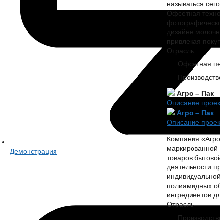
называться сег
Офсетная технол
фотографическо
дизайне молочно
привлекая покуп
Отрасль
Офсетная пе
Производств
Агро – Пак
Описание проек
Агро – Пак
Описание проек
Компания «Агро 
маркированной 
Демонстрация
товаров бытово
деятельности п
индивидуальной
полиамидных об
ингредиентов дл
Отрасль
Производств