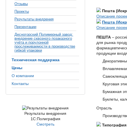
Отзывы
Пешта (Искр
Проекты
Описание проек
Результаты внедрения
Пешта (Искр
Презентации
Описание проек
Десногорский Полимерный завод:
ПЕШТА
– росси
внедрение сквозного позаказного
учёта и порулонной
для рынка проду
прослеживаемости в производстве
фармацевтическ
гибкой упаковки
продукции входя
Техническая поддержка
Декоративны
Цены
Вплавляемая
О компании
Самоклеящая
Контакты
Круговая эт
Бумажная эт
Буклеты, ка
Отрасль
Результаты внедрения
Производств
1С:Полиграфия
Смотреть
Типография