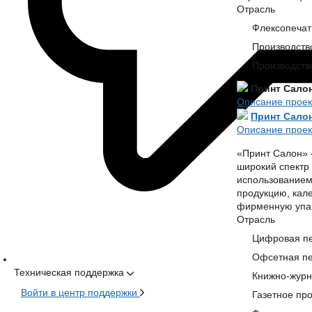
Отрасль
Флексопечать
Производств
Производств
Принт Сало
Описание проек
Принт Сало
Описание проек
«Принт Салон» 
широкий спектр 
использованием
продукцию, кал
фирменную упак
Отрасль
Цифровая пе
Офсетная пе
Техническая поддержка
Книжно-журн
Войти в центр поддержки
Газетное пр