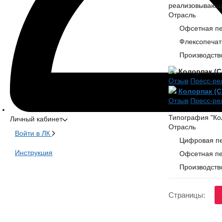
реализовывающ
Отрасль
Офсетная пе
Флексопечать
Производств
Колорпак (Co
Отзыв
Пресс-ре
Колорпак (Co
Отзыв
Пресс-ре
Типография "Кол
Личный кабинет
Отрасль
Войти в ЛК
Цифровая пе
Инструкция
Офсетная пе
Производств
Страницы: