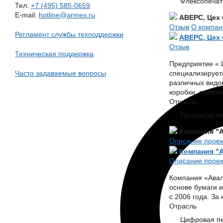
Флексопечать
Тел:
+7 (495) 585-0659
E-mail:
hotline@armex.ru
АВЕРС, Цех
Отзыв
О компан
Регламент службы техподдержки
АВЕРС, Цех
Отзыв
Техническая поддержка
Предприятие « 
Часто задаваемые вопросы
специализирует
различных видов
коробки, перемо
Отрасль
Производств
Компания "А
Описание проек
Компания "А
Описание проек
Компания «Авал
основе бумаги 
с 2006 года. За
Отрасль
Цифровая пе