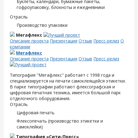
Буклеты, календари, бумажные пакеты,
гофроупаковку, блокноты и ежедневники
Отрасль
Производство упаковки
Мегафлекс
Описание проекта
Презентация
Отзыв
Пресс-релиз
О
компании
Мегафлекс
Описание проекта
Презентация
Отзыв
Пресс-релиз
Типография "Мегафлекс" работает с 1998 года и
специализируется на печати самоклеящейся этикетки.
В парке типографии работают флексографская и
цифровая печатная техника, имеется большой парк
отделочного оборудования.
Отрасль
Цифровая печать
Флексопечать (производство этикетки и
самоклейки)
Типография «Сити-Пресс»