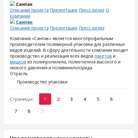
Санпак
Описание проекта
Презентация
Пресс-релиз
О
компании
Санпак
Описание проекта
Презентация
Пресс-релиз
Компания «Санпак» является многопрофильным
производителем полимерной упаковки для различных
видов изделий. В сферу деятельности компании входит
производство и реализация всех видов
пакетов
и
мешков
из полипропилена, полиэтилена высокого и
низкого давления и поливинилхлорида.
Отрасль
Производство упаковки
Страницы:
1
2
3
4
5
6
7
8