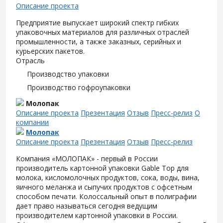
Описание проекта
Предприятие выпускает широкий спектр гибких
упаковочных материалов для различных отраслей
промышленности, а также заказных, серийных и
курьерских пакетов.
Отрасль
Производство упаковки
Производство гофроупаковки
Молопак
Описание проекта
Презентация
Отзыв
Пресс-релиз
О
компании
Молопак
Описание проекта
Презентация
Отзыв
Пресс-релиз
Компания «МОЛОПАК» - первый в России
производитель картонной упаковки Gable Top для
молока, кисломолочных продуктов, сока, воды, вина,
яичного меланжа и сыпучих продуктов с офсетным
способом печати. Колоссальный опыт в полиграфии
дает право называться сегодня ведущим
производителем картонной упаковки в России.