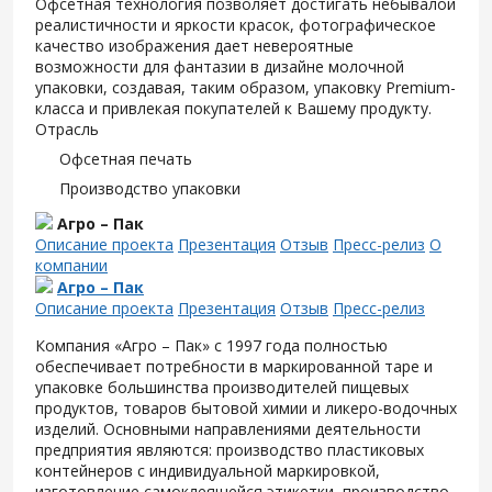
Офсетная технология позволяет достигать небывалой
реалистичности и яркости красок, фотографическое
качество изображения дает невероятные
возможности для фантазии в дизайне молочной
упаковки, создавая, таким образом, упаковку Premium-
класса и привлекая покупателей к Вашему продукту.
Отрасль
Офсетная печать
Производство упаковки
Агро – Пак
Описание проекта
Презентация
Отзыв
Пресс-релиз
О
компании
Агро – Пак
Описание проекта
Презентация
Отзыв
Пресс-релиз
Компания «Агро – Пак» с 1997 года полностью
обеспечивает потребности в маркированной таре и
упаковке большинства производителей пищевых
продуктов, товаров бытовой химии и ликеро-водочных
изделий. Основными направлениями деятельности
предприятия являются: производство пластиковых
контейнеров с индивидуальной маркировкой,
изготовление самоклеящейся этикетки, производство