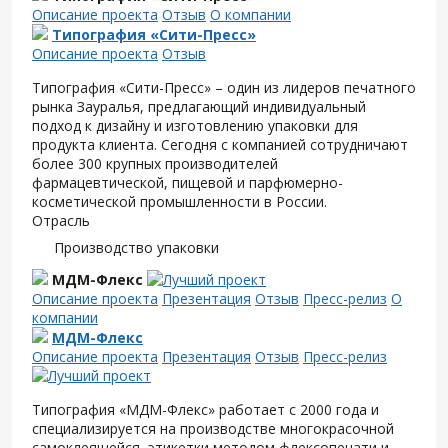
Описание проекта
Отзыв
О компании
Типография «Сити-Пресс»
Описание проекта
Отзыв
Типография «Сити-Пресс» – один из лидеров печатного
рынка Зауралья, предлагающий индивидуальный
подход к дизайну и изготовлению упаковки для
продукта клиента. Сегодня с компанией сотрудничают
более 300 крупных производителей
фармацевтической, пищевой и парфюмерно-
косметической промышленности в России.
Отрасль
Производство упаковки
МДМ-Флекс
Описание проекта
Презентация
Отзыв
Пресс-релиз
О
компании
МДМ-Флекс
Описание проекта
Презентация
Отзыв
Пресс-релиз
Типография «МДМ-Флекс» работает с 2000 года и
специализируется на производстве многокрасочной
самоклеящейся этикетки методом флексопечати и