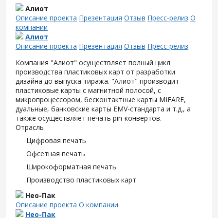
Алиот
Описание проекта
Презентация
Отзыв
Пресс-релиз
О
компании
Алиот
Описание проекта
Презентация
Отзыв
Пресс-релиз
Компания "Алиот" осуществляет полный цикл
производства пластиковых карт от разработки
дизайна до выпуска тиража. "Алиот" производит
пластиковые карты с магнитной полосой, с
микропроцессором, бесконтактные карты MIFARE,
дуальные, банковские карты EMV-стандарта и т.д., а
также осуществляет печать pin-конвертов.
Отрасль
Цифровая печать
Офсетная печать
Широкоформатная печать
Производство пластиковых карт
Нео-Пак
Описание проекта
О компании
Нео-Пак