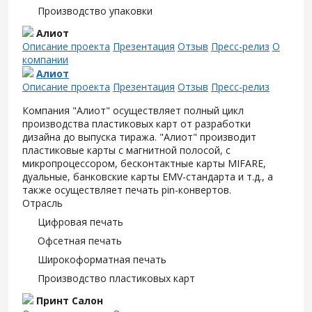
Производство упаковки
Алиот
Описание проекта
Презентация
Отзыв
Пресс-релиз
О
компании
Алиот
Описание проекта
Презентация
Отзыв
Пресс-релиз
Компания "Алиот" осуществляет полный цикл
производства пластиковых карт от разработки
дизайна до выпуска тиража. "Алиот" производит
пластиковые карты с магнитной полосой, с
микропроцессором, бесконтактные карты MIFARE,
дуальные, банковские карты EMV-стандарта и т.д., а
также осуществляет печать pin-конвертов.
Отрасль
Цифровая печать
Офсетная печать
Широкоформатная печать
Производство пластиковых карт
Принт Салон