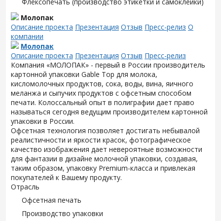
Флексопечать (производство этикетки и самоклейки)
Молопак
Описание проекта
Презентация
Отзыв
Пресс-релиз
О
компании
Молопак
Описание проекта
Презентация
Отзыв
Пресс-релиз
Компания «МОЛОПАК» - первый в России производитель
картонной упаковки Gable Top для молока,
кисломолочных продуктов, сока, воды, вина, яичного
меланжа и сыпучих продуктов с офсетным способом
печати. Колоссальный опыт в полиграфии дает право
называться сегодня ведущим производителем картонной
упаковки в России.
Офсетная технология позволяет достигать небывалой
реалистичности и яркости красок, фотографическое
качество изображения дает невероятные возможности
для фантазии в дизайне молочной упаковки, создавая,
таким образом, упаковку Premium-класса и привлекая
покупателей к Вашему продукту.
Отрасль
Офсетная печать
Производство упаковки