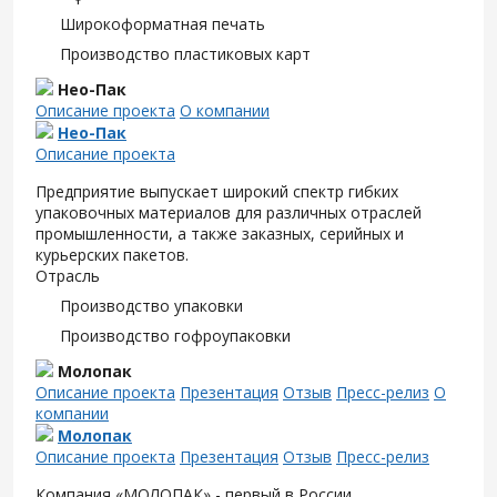
Широкоформатная печать
Производство пластиковых карт
Нео-Пак
Описание проекта
О компании
Нео-Пак
Описание проекта
Предприятие выпускает широкий спектр гибких
упаковочных материалов для различных отраслей
промышленности, а также заказных, серийных и
курьерских пакетов.
Отрасль
Производство упаковки
Производство гофроупаковки
Молопак
Описание проекта
Презентация
Отзыв
Пресс-релиз
О
компании
Молопак
Описание проекта
Презентация
Отзыв
Пресс-релиз
Компания «МОЛОПАК» - первый в России