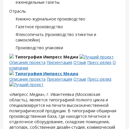
еженедельные газеты.
Отрасль
Книжно-журнальное производство
Газетное производство
Флексопечать (производство этикетки и
самоклейки)
Производство упаковки
Типография Импресс Медиа
Описание проекта
Презентация
Отзыв
Пресс-релиз
О
компании
Типография Импресс Медиа
Описание проекта
Презентация
Отзыв
Пресс-релиз
«Импресс Медиа», г. Ивантеевка (Московская
область), является типографией полного цикла и
специализируется на печати высококачественной
полиграфической продукции. В типографии обширная
производственная база, где находится печатное и
отделочное оборудование, складские помещения,
автопарк, собственная дизайн-студия, коммерческий