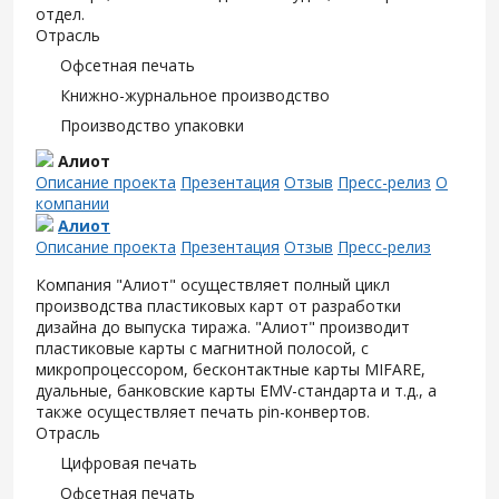
отдел.
Отрасль
Офсетная печать
Книжно-журнальное производство
Производство упаковки
Алиот
Описание проекта
Презентация
Отзыв
Пресс-релиз
О
компании
Алиот
Описание проекта
Презентация
Отзыв
Пресс-релиз
Компания "Алиот" осуществляет полный цикл
производства пластиковых карт от разработки
дизайна до выпуска тиража. "Алиот" производит
пластиковые карты с магнитной полосой, с
микропроцессором, бесконтактные карты MIFARE,
дуальные, банковские карты EMV-стандарта и т.д., а
также осуществляет печать pin-конвертов.
Отрасль
Цифровая печать
Офсетная печать