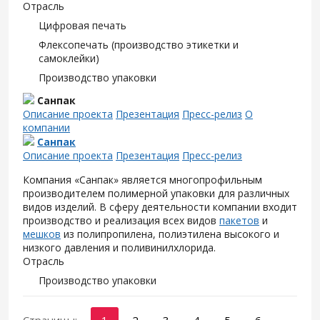
Отрасль
Цифровая печать
Флексопечать (производство этикетки и
самоклейки)
Производство упаковки
Санпак
Описание проекта
Презентация
Пресс-релиз
О
компании
Санпак
Описание проекта
Презентация
Пресс-релиз
Компания «Санпак» является многопрофильным
производителем полимерной упаковки для различных
видов изделий. В сферу деятельности компании входит
производство и реализация всех видов
пакетов
и
мешков
из полипропилена, полиэтилена высокого и
низкого давления и поливинилхлорида.
Отрасль
Производство упаковки