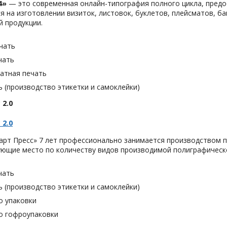
4»
— это современная онлайн-типография полного цикла, предо
я на изготовлении визиток, листовок, буклетов, плейсматов, бан
 продукции.
чать
чать
тная печать
 (производство этикетки и самоклейки)
 2.0
 2.0
арт Пресс» 7 лет профессионально занимается производством п
ующие место по количеству видов производимой полиграфическ
чать
 (производство этикетки и самоклейки)
о упаковки
о гофроупаковки