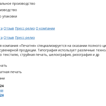
альное производство
оизводство
о упаковки
та
Отзыв
Пресс-релиз
О компании
та
Отзыв
Пресс-релиз
 компания «Печатня» специализируется на оказании полного ци
увенирной продукции. Типография использует различные техно
о текстилю, струйная печать, шелокграфия, ризография и др
чать
тная печать
ани
24
ии
24