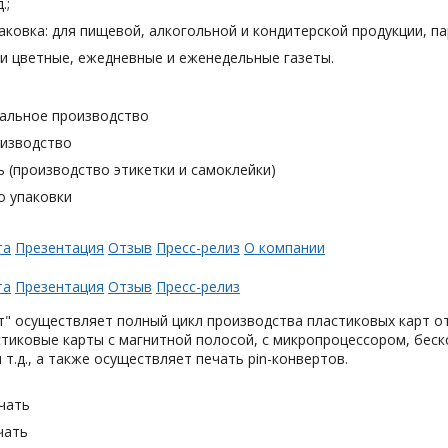
.;
аковка: для пищевой, алкогольной и кондитерской продукции, п
и цветные, ежедневные и еженедельные газеты.
альное производство
оизводство
 (производство этикетки и самоклейки)
о упаковки
та
Презентация
Отзыв
Пресс-релиз
О компании
та
Презентация
Отзыв
Пресс-релиз
" осуществляет полный цикл производства пластиковых карт от
тиковые карты с магнитной полосой, с микропроцессором, беск
 т.д., а также осуществляет печать pin-конвертов.
чать
чать