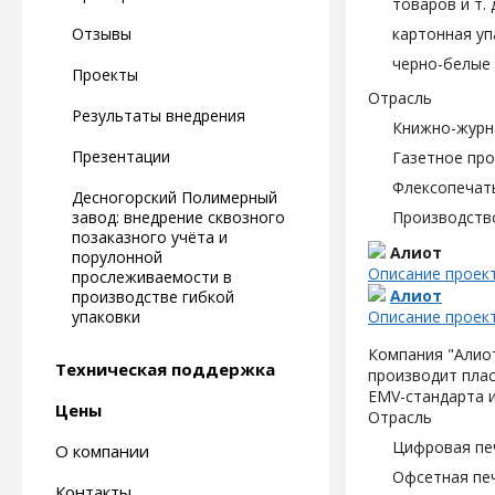
товаров и т. д
Отзывы
картонная уп
черно-белые 
Проекты
Отрасль
Результаты внедрения
Книжно-журн
Презентации
Газетное пр
Флексопечать
Десногорский Полимерный
завод: внедрение сквозного
Производств
позаказного учёта и
Алиот
порулонной
Описание проек
прослеживаемости в
Алиот
производстве гибкой
упаковки
Описание проек
Компания "Алиот
Техническая поддержка
производит плас
EMV-стандарта и
Цены
Отрасль
Цифровая пе
О компании
Офсетная пе
Контакты