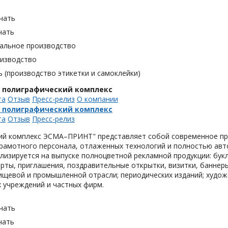
чать
чать
альное производство
оизводство
 (производство этикетки и самоклейки)
, полиграфический комплекс
та
Отзыв
Пресс-релиз
О компании
, полиграфический комплекс
та
Отзыв
Пресс-релиз
ий комплекс ЭСМА–ПРИНТ" представляет собой современное пре
грамотного персонала, отлаженных технологий и полностью ав
лизируется на выпуске полноцветной рекламной продукции: букл
рты, приглашения, поздравительные открытки, визитки, баннер
ищевой и промышленной отрасли; периодических изданий; худож
 учреждений и частных фирм.
чать
чать