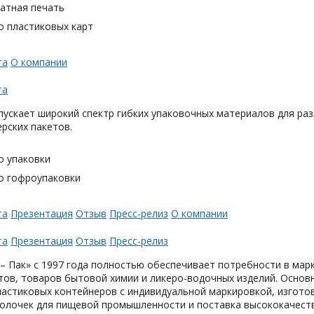
тная печать
о пластиковых карт
та
О компании
та
ускает широкий спектр гибких упаковочных материалов для раз
ерских пакетов.
о упаковки
о гофроупаковки
та
Презентация
Отзыв
Пресс-релиз
О компании
та
Презентация
Отзыв
Пресс-релиз
– Пак» с 1997 года полностью обеспечивает потребности в мар
тов, товаров бытовой химии и ликеро-водочных изделий. Основ
астиковых контейнеров с индивидуальной маркировкой, изгото
олочек для пищевой промышленности и поставка высококачеств