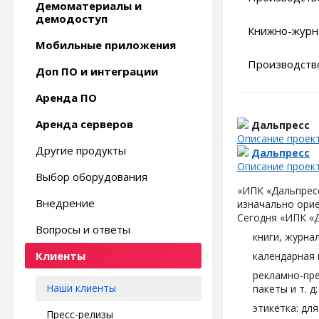
Демоматериалы и
демодоступ
Книжно-журн
Мобильные приложения
Производство
Доп ПО и интеграции
Аренда ПО
Аренда серверов
Дальпресс
Описание проек
Другие продукты
Дальпресс
Описание проек
Выбор оборудования
«ИПК «Дальпресс
Внедрение
изначально орие
Сегодня «ИПК «
Вопросы и ответы
книги, журна
Клиенты
календарная 
рекламно-пре
Наши клиенты
пакеты и т. д;
этикетка: дл
Пресс-релизы