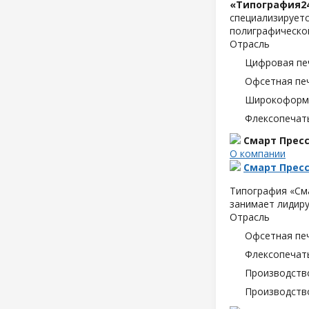
«Типография2
специализируетс
полиграфической
Отрасль
Цифровая пе
Офсетная пе
Широкоформа
Флексопечать
Смарт Пресс
О компании
Смарт Пресс
Типография «См
занимает лидир
Отрасль
Офсетная пе
Флексопечать
Производств
Производств