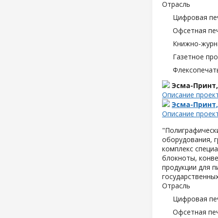
Отрасль
Цифровая пе
Офсетная пе
Книжно-журн
Газетное пр
Флексопечать
Эсма-Принт
Описание проек
Эсма-Принт
Описание проек
"Полиграфическ
оборудования, 
комплекс специа
блокноты, конве
продукции для п
государственных
Отрасль
Цифровая пе
Офсетная пе