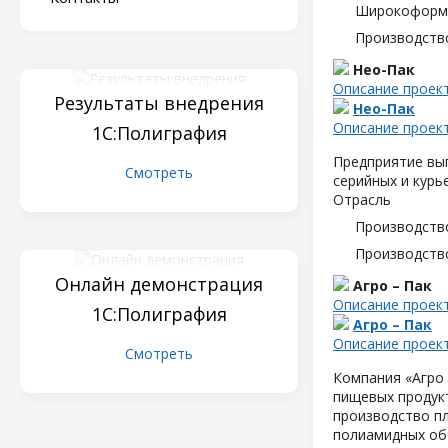
Широкоформа
Производств
Нео-Пак
Описание проек
Результаты внедрения
Нео-Пак
Описание проек
1С:Полиграфия
Предприятие вып
Смотреть
серийных и курь
Отрасль
Производств
Производств
Онлайн демонстрация
Агро – Пак
Описание проек
1С:Полиграфия
Агро – Пак
Описание проек
Смотреть
Компания «Агро 
пищевых продук
производство пл
полиамидных об