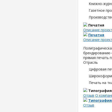
Книжно-журн
Газетное пр
Производств
Печатня
Описание проек
Печатня
Описание проек
Полиграфическая
брендированию с
прямая печать п
Отрасль
Цифровая пе
Широкоформа
Печать на тк
Типография
Отзыв
О компан
Типография
Отзыв