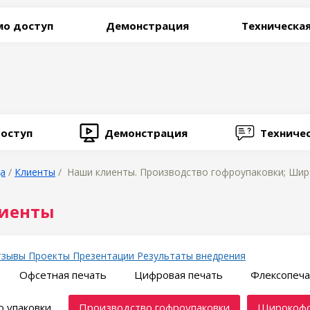
о доступ
Демонстрация
Техническа
оступ
Демонстрация
Техниче
ца
/
Клиенты
/ Наши клиенты. Производство гофроупаковки; Шир
иенты
тзывы
Проекты
Презентации
Результаты внедрения
Офсетная печать
Цифровая печать
Флексопеча
 упаковки
Производство гофроупаковки
Широкофо