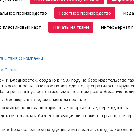
альное производство
Газетное производство
Изда
 пластиковых карт
Печать на ткани
Интерьерная п
та
Отзыв
О компании
та
Отзыв
», г. Владивосток, создано в 1987 году на базе издательства га
нтированное на газетное производство, превратилось в крупн
Дальпресс» выпускает с высоким качеством разнообразную поли
лы, брошюры в твердом и мягком переплете;
продукция-календари: карманные, квартальные, перекидные наст
дставительская и бизнес продукция листовки, открытки, стикеры
я пивобезалкогольной продукции и минеральных вод, алкогольн